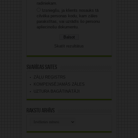
radiniekam.
Izsniegšu, ja klients nosauks tā
cilvēka personas kodu, kam zāles
parakstītas, vai uzrādīs šo personu
apliecinošu dokumentu.
Skatīt rezultātus
Svarīgas saites
ZĀĻU REĢISTRS
KOMPENSĒJAMĀS ZĀLES
UZTURA BAGĀTINĀTĀJI
Rakstu arhīvs
Rakstu
arhīvs