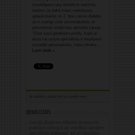
izmeklējums ļauj identificēt iedzimtu
noslieci uz liekā svara veidošanos,
aptaukošanos un 2. tipa cukura diabētu
un ir svarīgs solis personalizētās un
preventīvās medicīnas attīstībā Latvijā.
“Zinot savu ģenētisko profilu, kopā ar
ārstu vai uztura speciālistu ir iespējams
izstrādāt personalizētu, katra cilvēka ...
Lasīt tālāk »
Dienas citāts
Latvijā jāstiprina klīniskā farmaceita
pozīcijas slimnīcā un veselības aprūpes
speciālistu komandā, kā arī jāuzlabo