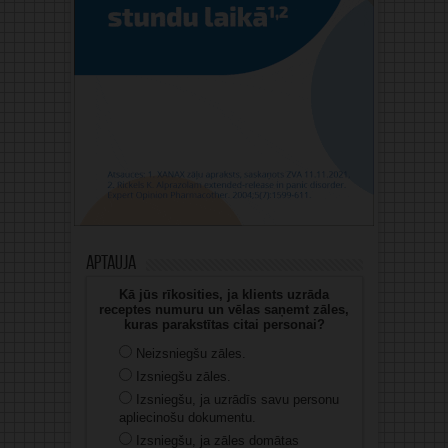
Aptauja
Kā jūs rīkosities, ja klients uzrāda
receptes numuru un vēlas saņemt zāles,
kuras parakstītas citai personai?
Neizsniegšu zāles.
Izsniegšu zāles.
Izsniegšu, ja uzrādīs savu personu
apliecinošu dokumentu.
Izsniegšu, ja zāles domātas