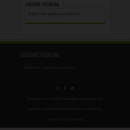
Gaidāmie pasākumi
Šobrīd nav gaidāmo pasākumi.
Gaidāmie pasākumi
Šobrīd nav gaidāmo pasākumi.
Redakcija nenes atbildību sarežģījumu gadījumos, kas
radušies, nespeciālistiem interpretējot vai nelietderīgi
izmantojot šo informāciju.