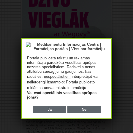
Portālā publicētā rakstu un reklāmas
informācija paredzēta veselības aprūpes
nozares speciālistiem. Redakcija nenes
atbildību sarežģījumu gadījumos, kas
radušies,
nespeciālistiem
interpretējot vai
nelietderīgi izmantojot Portālā publicēto
reklāmas un/vai rakstu informāciju.
Vai esat speciālists veselības aprūpes
jomā?
Jā
Nē