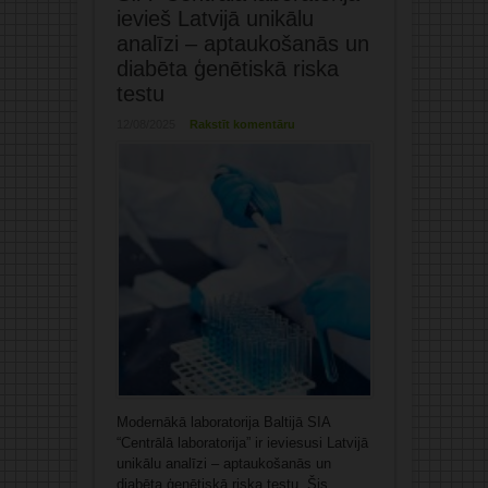
ievieš Latvijā unikālu
analīzi – aptaukošanās un
diabēta ģenētiskā riska
testu
12/08/2025
Rakstīt komentāru
Modernākā laboratorija Baltijā SIA
“Centrālā laboratorija” ir ieviesusi Latvijā
unikālu analīzi – aptaukošanās un
diabēta ģenētiskā riska testu. Šis