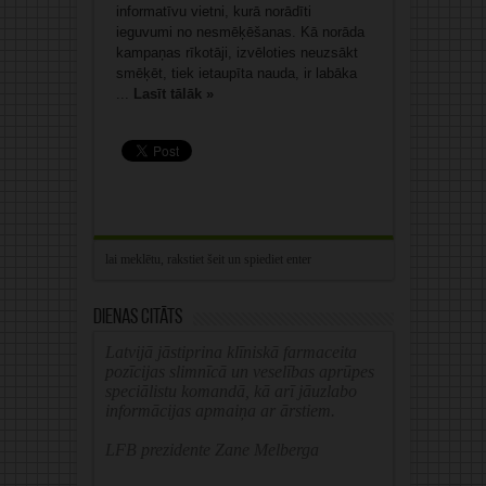
informatīvu vietni, kurā norādīti
ieguvumi no nesmēķēšanas. Kā norāda
kampaņas rīkotāji, izvēloties neuzsākt
smēķēt, tiek ietaupīta nauda, ir labāka
...
Lasīt tālāk »
Dienas citāts
Latvijā jāstiprina klīniskā farmaceita
pozīcijas slimnīcā un veselības aprūpes
speciālistu komandā, kā arī jāuzlabo
informācijas apmaiņa ar ārstiem.
LFB prezidente Zane Melberga