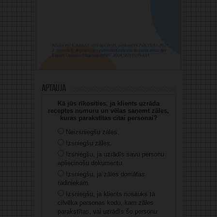
Aptauja
Kā jūs rīkosities, ja klients uzrāda
receptes numuru un vēlas saņemt zāles,
kuras parakstītas citai personai?
Neizsniegšu zāles.
Izsniegšu zāles.
Izsniegšu, ja uzrādīs savu personu
apliecinošu dokumentu.
Izsniegšu, ja zāles domātas
radiniekam.
Izsniegšu, ja klients nosauks tā
cilvēka personas kodu, kam zāles
parakstītas, vai uzrādīs šo personu