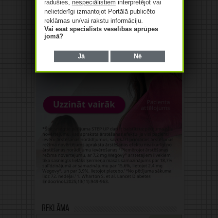
radušies,
nespeciālistiem
interpretējot vai
nelietderīgi izmantojot Portālā publicēto
reklāmas un/vai rakstu informāciju.
Vai esat speciālists veselības aprūpes
jomā?
Jā
Nē
Reklāma