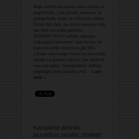
Maijs iezīmē eksāmenu laiku skolās un
augstskolās, kad jaunieši saskaras ar
paaugstinātu slodzi un īstermiņa stresu.
Tomēr dati rāda, ka stress jauniešu vidū
nav tikai sezonāla parādība.
“EUROAPTIEKA” veiktās aptaujas
“Labsajūtas barometrs” dati liecina, ka
kopumā vairāk nekā puse jeb 55%
Latvijas iedzīvotāju stresu un nervozitāti
norāda kā galveno faktoru, kas ietekmē
viņu pašsajūtu. Visaugstākais rādītājs
saglabājas tieši jauniešu vidū ...
Lasīt
tālāk »
Kampaņā aicinās
jauniešus nesākt smēķēt