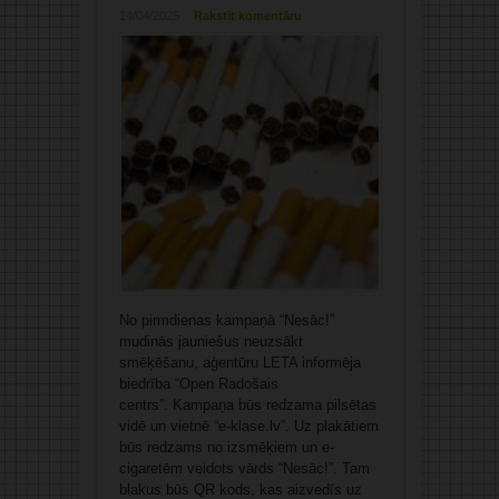
14/04/2025
Rakstīt komentāru
No pirmdienas kampaņā “Nesāc!”
mudinās jauniešus neuzsākt
smēķēšanu, aģentūru LETA informēja
biedrība “Open Radošais
centrs”. Kampaņa būs redzama pilsētas
vidē un vietnē “e-klase.lv”. Uz plakātiem
būs redzams no izsmēķiem un e-
cigaretēm veidots vārds “Nesāc!”. Tam
blakus būs QR kods, kas aizvedīs uz