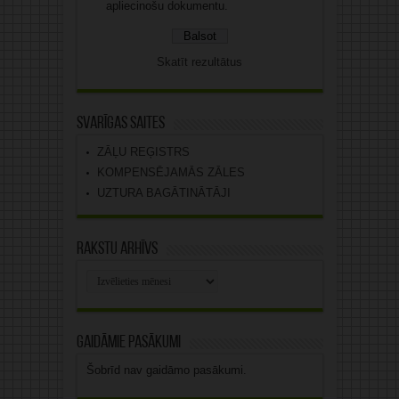
apliecinošu dokumentu.
Skatīt rezultātus
Svarīgas saites
ZĀĻU REĢISTRS
KOMPENSĒJAMĀS ZĀLES
UZTURA BAGĀTINĀTĀJI
Rakstu arhīvs
Rakstu
arhīvs
Gaidāmie pasākumi
Šobrīd nav gaidāmo pasākumi.