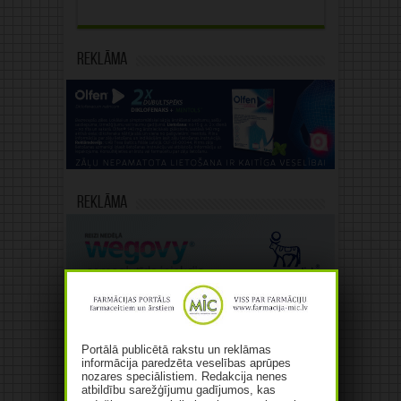
Reklāma
Reklāma
Portālā publicētā rakstu un reklāmas
informācija paredzēta veselības aprūpes
nozares speciālistiem. Redakcija nenes
atbildību sarežģījumu gadījumos, kas