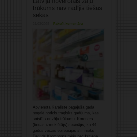
Latvijā novērotais zāļu
trūkums nav radījis tiešas
sekas
21/03/2025
Rakstīt komentāru
Apvienotā Karalistē pagājušā gada
nogalē noticis traģisks gadījums, kas
saistīts ar zāļu trūkumu. Koroners
(tiesas izmeklētājs) secinājis, ka 44
gadus vecais epilepsijas slimnieks
Deivids Kromptons miris pēc kritiena