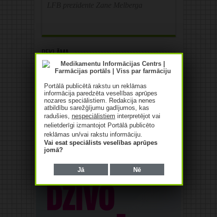
LFB prezidente Zane Melberga
Reklāma
Portālā publicētā rakstu un reklāmas
informācija paredzēta veselības aprūpes
nozares speciālistiem. Redakcija nenes
atbildību sarežģījumu gadījumos, kas
radušies,
nespeciālistiem
interpretējot vai
nelietderīgi izmantojot Portālā publicēto
Reklāma
reklāmas un/vai rakstu informāciju.
Vai esat speciālists veselības aprūpes
jomā?
Jā
Nē