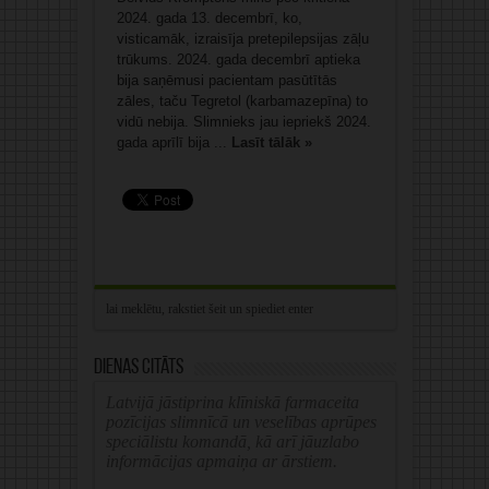
2024. gada 13. decembrī, ko,
visticamāk, izraisīja pretepilepsijas zāļu
trūkums. 2024. gada decembrī aptieka
bija saņēmusi pacientam pasūtītās
zāles, taču Tegretol (karbamazepīna) to
vidū nebija. Slimnieks jau iepriekš 2024.
gada aprīlī bija ...
Lasīt tālāk »
Dienas citāts
Latvijā jāstiprina klīniskā farmaceita
pozīcijas slimnīcā un veselības aprūpes
speciālistu komandā, kā arī jāuzlabo
informācijas apmaiņa ar ārstiem.