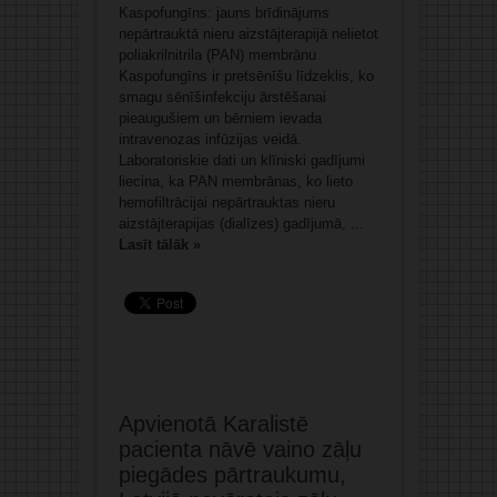
Kaspofungīns: jauns brīdinājums
nepārtrauktā nieru aizstājterapijā nelietot
poliakrilnitrila (PAN) membrānu
Kaspofungīns ir pretsēnīšu līdzeklis, ko
smagu sēnīšinfekciju ārstēšanai
pieaugušiem un bērniem ievada
intravenozas infūzijas veidā.
Laboratoriskie dati un klīniski gadījumi
liecina, ka PAN membrānas, ko lieto
hemofiltrācijai nepārtrauktas nieru
aizstājterapijas (dialīzes) gadījumā, ...
Lasīt tālāk »
Apvienotā Karalistē
pacienta nāvē vaino zāļu
piegādes pārtraukumu,