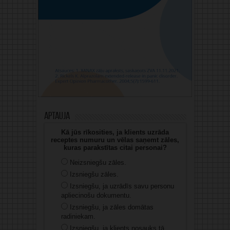
Aptauja
Kā jūs rīkosities, ja klients uzrāda
receptes numuru un vēlas saņemt zāles,
kuras parakstītas citai personai?
Neizsniegšu zāles.
Izsniegšu zāles.
Izsniegšu, ja uzrādīs savu personu
apliecinošu dokumentu.
Izsniegšu, ja zāles domātas
radiniekam.
Izsniegšu, ja klients nosauks tā