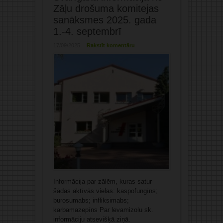
Zāļu drošuma komitejas
sanāksmes 2025. gada
1.-4. septembrī
17/09/2025
Rakstīt komentāru
Informācija par zālēm, kuras satur
šādas aktīvās vielas: kaspofungīns;
burosumabs; infliksimabs;
karbamazepīns Par levamizolu sk.
informāciju atsevišķā ziņā.