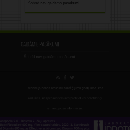
Šobrīd nav gaidāmo pasākumi.
Gaidāmie pasākumi
Šobrīd nav gaidāmo pasākumi.
Redakcija nenes atbildību sarežģījumu gadījumos, kas
radušies, nespeciālistiem interpretējot vai nelietderīgi
izmantojot šo informāciju.