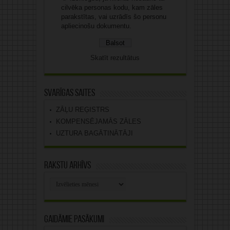
cilvēka personas kodu, kam zāles
parakstītas, vai uzrādīs šo personu
apliecinošu dokumentu.
Skatīt rezultātus
Svarīgas saites
ZĀĻU REĢISTRS
KOMPENSĒJAMĀS ZĀLES
UZTURA BAGĀTINĀTĀJI
Rakstu arhīvs
Rakstu
arhīvs
Gaidāmie pasākumi