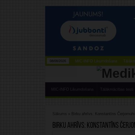
MIC-INFO Likumdošana
Tālākm
08/08/2026
MIC-INFO Likumdošana
Tālākmācības testi
Sākums
»
Birku ahrīvs: Konstantīns Čerjomuh
Birku ahrīvs:
Konstantīns Čerjo