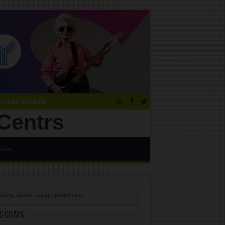
 zāļu saraksts
ksts
s citāts