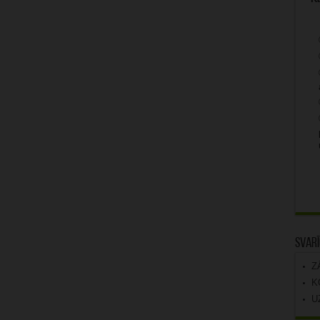
Svarī
Z
K
U