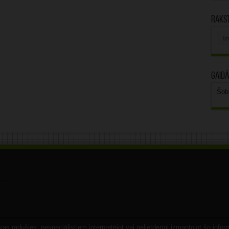
Rakst
Rak
arhī
Gaidā
Šob
s radušies, nespeciālistiem interpretējot vai nelietderīgi izmantojot šo infor