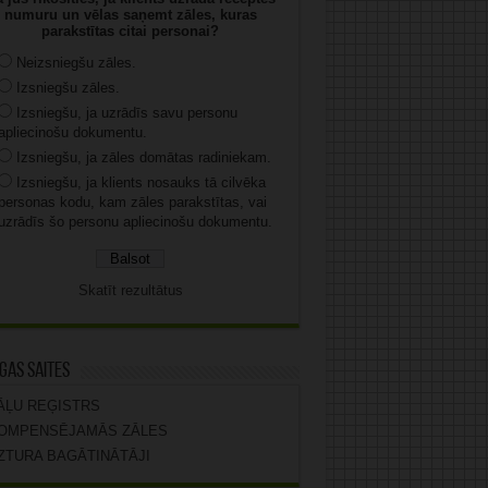
numuru un vēlas saņemt zāles, kuras
parakstītas citai personai?
Neizsniegšu zāles.
Izsniegšu zāles.
Izsniegšu, ja uzrādīs savu personu
apliecinošu dokumentu.
Izsniegšu, ja zāles domātas radiniekam.
Izsniegšu, ja klients nosauks tā cilvēka
personas kodu, kam zāles parakstītas, vai
uzrādīs šo personu apliecinošu dokumentu.
Skatīt rezultātus
gas saites
ĀĻU REĢISTRS
OMPENSĒJAMĀS ZĀLES
ZTURA BAGĀTINĀTĀJI