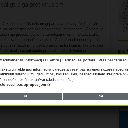
palīgs cīņā pret vīrusiem
nā, kad saaukstēšanās un gripas risks pieaug, īpaši aktuāls
ms par organisma dabisko aizsargspēju stiprināšanu. C vitamīns
kābe šajā procesā spēlē neaizvietojamu lomu, norāda BENU
aceits Konstantīns Čerjomuhins. C vitamīns ir ūdenī šķīstošs
 ir būtisks daudzām cilvēka organisma funkcijām. Tas piedalās
šanā, dzelzs uzsūkšanās procesā, brūču dzīšanā un
Rekl
ru veidošanā. Turklāt tas darbojas ...
Lasīt tālāk »
ā rakstu un reklāmas informācija paredzēta veselības aprūpes nozares speciāl
atbildību sarežģījumu gadījumos, kas radušies,
nespeciālistiem
interpretējot 
ā publicēto reklāmas un/vai rakstu informāciju.
lists veselības aprūpes jomā?
Jā
Nē