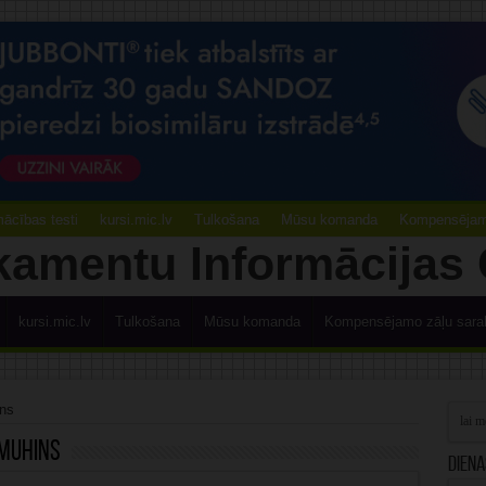
ācības testi
kursi.mic.lv
Tulkošana
Mūsu komanda
Kompensējamo
kursi.mic.lv
Tulkošana
Mūsu komanda
Kompensējamo zāļu sara
ins
muhins
Diena