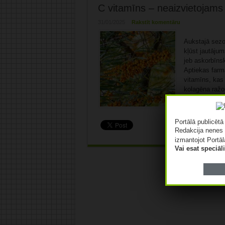
C vitamīns – neaizvietojams 
31/01/2025
Rakstīt komentāru
Aukstajā sezo
kļūst jautāju
jeb askorbīns
Aptiekas farm
vitamīns, kas
kolagēna ražo
neirotransmite
Portālā publicēt
Redakcija nenes 
izmantojot Portāl
Vai esat speciā