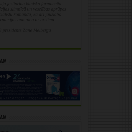
ijā jāstiprina klīniskā farmaceita
īcijas slimnīcā un veselības aprūpes
ciālistu komandā, kā arī jāuzlabo
ormācijas apmaiņa ar ārstiem.
 prezidente Zane Melberga
āma
āma