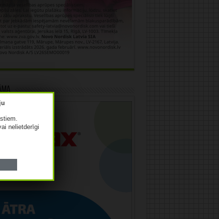
āma
istiem.
vai nelietderīgi