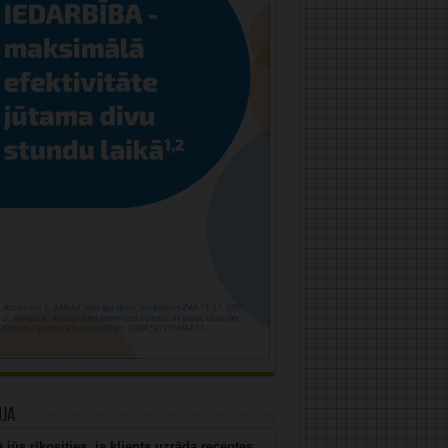
uja
 jūs rīkosities, ja klients uzrāda receptes