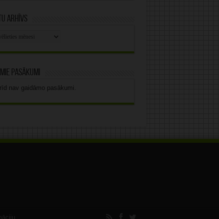
u arhīvs
stu
vs
mie pasākumi
rīd nav gaidāmo pasākumi.
māciju.