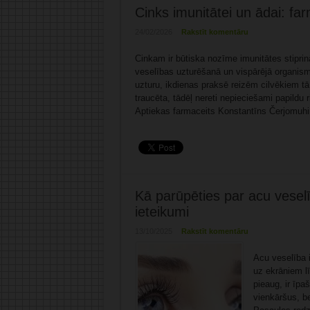
Cinks imunitātei un ādai: far
24/02/2026
Rakstīt komentāru
Cinkam ir būtiska nozīme imunitātes stipri
veselības uzturēšanā un vispārējā organism
uzturu, ikdienas praksē reizēm cilvēkiem t
traucēta, tādēļ nereti nepieciešami papildu
Aptiekas farmaceits Konstantīns Čerjomuhin
Kā parūpēties par acu vesel
ieteikumi
13/10/2025
Rakstīt komentāru
Acu veselība 
uz ekrāniem l
pieaug, ir īpa
vienkāršus, b