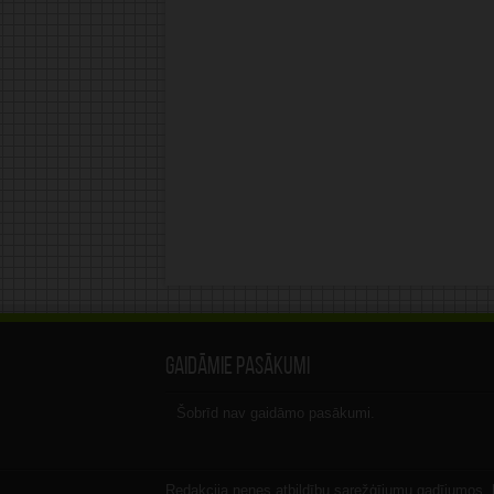
Gaidāmie pasākumi
Šobrīd nav gaidāmo pasākumi.
Redakcija nenes atbildību sarežģījumu gadījumos, ka