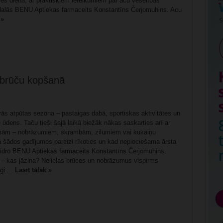
es diena, ar praktiskiem ieteikumiem par acu veselības
alās BENU Aptiekas farmaceits Konstantīns Čerjomuhins. Acu
 »
u brūču kopšanā
vās atpūtas sezona – pastaigas dabā, sportiskas aktivitātes un
e ūdens. Taču tieši šajā laikā biežāk nākas saskarties arī ar
umām – nobrāzumiem, skrambām, zilumiem vai kukaiņu
šādos gadījumos pareizi rīkoties un kad nepieciešama ārsta
aidro BENU Aptiekas farmaceits Konstantīns Čerjomuhins.
– kas jāzina? Nelielas brūces un nobrāzumus vispirms
gi ...
Lasīt tālāk »