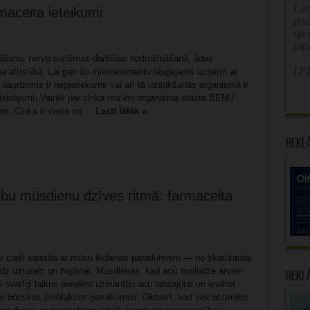
Latv
maceita ieteikumi
poz
spe
inf
nāšanā, nervu sistēmas darbības nodrošināšanā, ādas
LFB
a attīstībā. Lai gan šo mikroelementu iespējams uzņemt ar
ā daudzums ir nepietiekams vai arī tā uzsūkšanās organismā ir
 risinājumi. Vairāk par cinka nozīmi organismā stāsta BENU
s. Cinks ir viens no ...
Lasīt tālāk »
Rekl
ību mūsdienu dzīves ritmā: farmaceita
ir cieši saistīta ar mūsu ikdienas paradumiem — no skatīšanās
īdz uzturam un higiēnai. Mūsdienās, kad acu noslodze arvien
Rekl
ši svarīgi laikus pievērst uzmanību acu labsajūtai un ievērot
et būtiskus profilakses pasākumus. Oktobrī, kad tiek atzīmēta