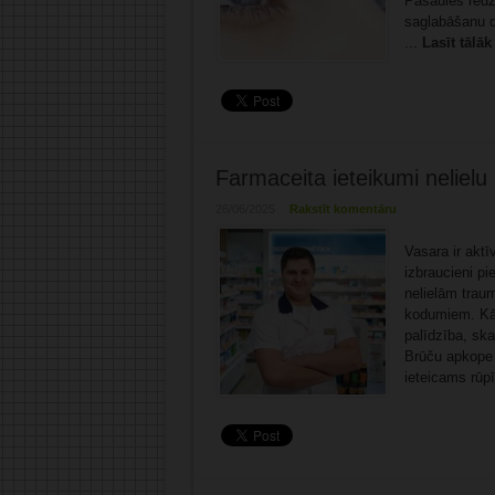
Pasaules redz
saglabāšanu d
...
Lasīt tālāk
Farmaceita ieteikumi neliel
26/06/2025
Rakstīt komentāru
Vasara ir aktī
izbraucieni pi
nelielām tra
kodumiem. Kā 
palīdzība, sk
Brūču apkope 
ieteicams rūpī