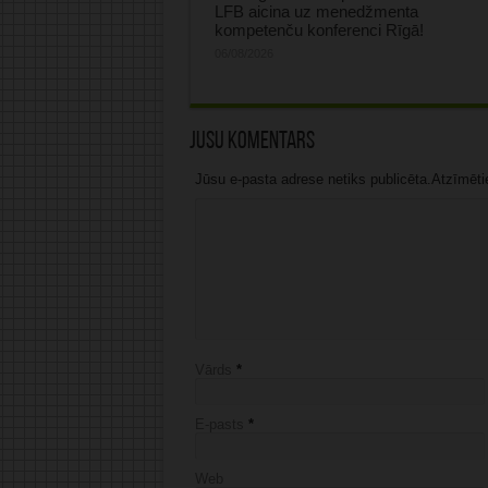
LFB aicina uz menedžmenta
kompetenču konferenci Rīgā!
06/08/2026
Jūsu komentārs
Jūsu e-pasta adrese netiks publicēta.Atzīmētie 
Vārds
*
E-pasts
*
Web