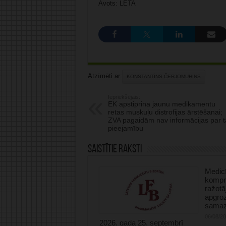
Avots: LETA
Atzīmēti ar:
KONSTANTĪNS ČERJOMUHINS
Iepriekšējais:
EK apstiprina jaunu medikamentu
retas muskuļu distrofijas ārstēšanai;
ZVA pagaidām nav informācijas par t
pieejamību
Saistītie raksti
Medicī
kompre
ražotā
apgro
samaz
06/08/2
2026. gada 25. septembrī