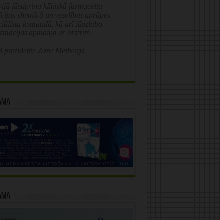
ijā jāstiprina klīniskā farmaceita
īcijas slimnīcā un veselības aprūpes
ciālistu komandā, kā arī jāuzlabo
ormācijas apmaiņa ar ārstiem.
 prezidente Zane Melberga
āma
āma