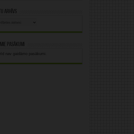
u arhīvs
stu
vs
mie pasākumi
rīd nav gaidāmo pasākumi.