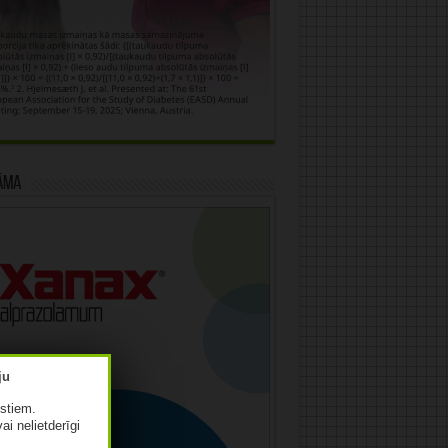
āma
istiem.
vai nelietderīgi