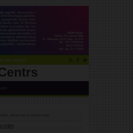
 zāļu saraksts
ksts
s citāts