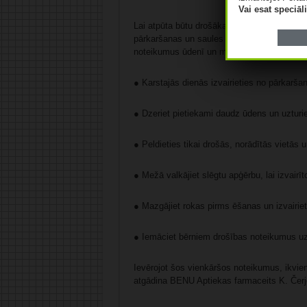
Vai esat speciā
Lai atpūta būtu drošāka, der atcerēties par 
pārkaršanas un saules apdegumiem, uzraudzī
noteikumus ūdenī un mežā.
● Karstajās dienās izvairieties no pārkarša
● Dzeriet pietiekami daudz ūdens un uzturiet
● Peldieties tikai drošās, norādītās vietās 
● Mežā valkājiet slēgtu apģērbu, lai izvair
● Mazgājiet rokas pirms ēšanas un izvairieti
● Iemāciet bērniem drošības noteikumus uz 
Ievērojot šos vienkāršos noteikumus, ikviens
atgādina BENU Aptiekas farmaceits K. Čer