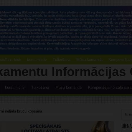
ācības testi
kursi.mic.lv
Tulkošana
Mūsu komanda
Kompensējamo
kursi.mic.lv
Tulkošana
Mūsu komanda
Kompensējamo zāļu sara
mi nelielu brūču kopšanā
Diena