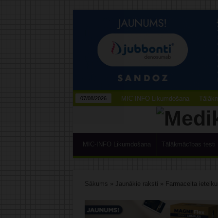
MIC-INFO Likumdošana
Tālākm
07/08/2026
MIC-INFO Likumdošana
Tālākmācības testi
Sākums
»
Jaunākie raksti
»
Farmaceita ieteiku