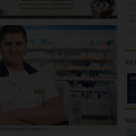
Latv
poz
spe
inf
LFB
Rekl
Rekl
its Konstantīns Čerjomuhins