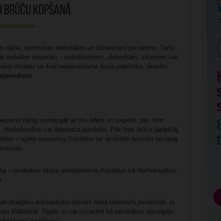
lu brūču kopšanā
tīt komentāru
s dabā, sportiskas aktivitātes un izbraucieni pie ūdens. Taču
rī ar nelielām traumām – nobrāzumiem, skrambām, zilumiem vai
izi rīkoties un kad nepieciešama ārsta palīdzība, skaidro
erjomuhins
.
eicams rūpīgi nomazgāt ar tīru ūdeni un ziepēm, pēc tam
m, hlorheksidīnu vai ūdeņraža pārskābi. Pēc tam brūce jāpārklāj
cerēties – spirtu saturošus līdzekļus uz atvērtām brūcēm nevajag
rmaceits.
i – izvēloties tādus antiseptiskos līdzekļus kā hlorheksidīnu,
.
 un maigāku antiseptisko līdzekli nekā ūdeņraža peroksīds, jo
utu klātbūtnē. Tāpēc to var izmantot kā pārskābes aizstājēju
 nobrāzumu ārstēšanai.