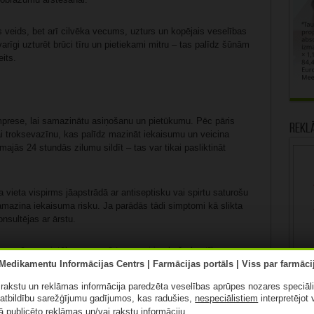
veids, bet arī cilvēka vecums, uzturs un kopējais veselības
varīgi uzturēt brūci tīru un pietiekami mitru – tas palīdz šūnām
its.
mprese, lai samazinātu asiņošanu un pietūkumu. Pēc pāris
Rekl
ai troksevazīnu, kas palīdz mazināt iekaisumu un veicina
jās 24 stundās zilumu sildīt – tas var tikai pasliktināt
eta vispirms jāapstrādā ar antiseptisku vai spirtu saturošu
amazina iekaisuma risku. Ja parādās tādi simptomi kā slikta
onsultējas ar ārstu.
tipras sāpes, pietūkumu, apsārtumu vai ierobežo kustības,
as uz situācijām, kad pēc traumas cilvēks nespēj normāli
ā rakstu un reklāmas informācija paredzēta veselības aprūpes nozares speciāl
atbildību sarežģījumu gadījumos, kas radušies,
nespeciālistiem
interpretējot 
ā publicēto reklāmas un/vai rakstu informāciju.