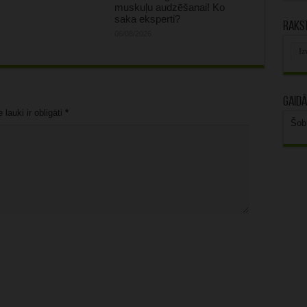
muskuļu audzēšanai! Ko
saka eksperti?
Rakst
06/08/2026
Rak
arhī
Gaidā
lauki ir obligāti
*
Šob