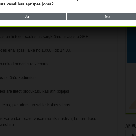
lists veselības aprūpes jomā?
vairāku nosacījumu ievērošanu. Ir svarīgi izvairīties no
Jā
Nē
t ūdens un pārtikas tīrību, kā arī ievērot uzvedības
nas un lietojiet saules aizsargkrēmu ar augstu SPF.
ies ēnā, īpaši laikā no 10:00 līdz 17:00.
un nekad nedariet to vienatnē.
ītos no ērču kodumiem.
es ārā lietot produktus, kas ātri bojājas.
ielas, pie ūdens un sabiedriskās vietās.
 var padarīt savu vasaru ne tikai aktīvu, bet arī drošu,
jomuhins.
Apta
Kā