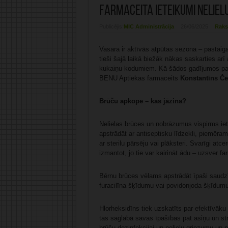
Farmaceita ieteikumi nelie
Publicējis:
MIC Administrācija
26/06/2025
Raks
Vasara ir aktīvās atpūtas sezona – pastaiga
tieši šajā laikā biežāk nākas saskarties a
kukaiņu kodumiem. Kā šādos gadījumos pare
BENU Aptiekas farmaceits
Konstantīns Č
Brūču apkope – kas jāzina?
Nelielas brūces un nobrāzumus vispirms iet
apstrādāt ar antiseptisku līdzekli, piemēra
ar sterilu pārsēju vai plāksteri. Svarīgi at
izmantot, jo tie var kairināt ādu – uzsver fa
Bērnu brūces vēlams apstrādāt īpaši saudzīg
furacilīna šķīdumu vai povidonjoda šķīdumu
Hlorheksidīns tiek uzskatīts par efektīvāku
tas saglabā savas īpašības pat asiņu un str
brūču dezinfekcijai un nelielu griezumu un