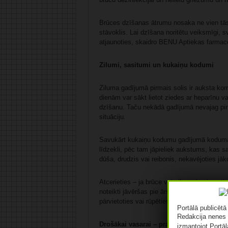
Brūces dzīšanas ātrumu nosaka ne vien tās 
stāvoklis. Lai dzīšana noritētu veiksmīgi, s
atjaunoties, skaidro BENU Aptiekas farmace
Zilumi, sasitumi un kukaiņu kodumi
Ziluma gadījumā pirmais solis ir auksta ko
dienām var sākt lietot ziedes ar heparīnu v
dzīšanu. Taču nekādā gadījumā nevajag pirma
situāciju.
Savukārt kukaiņu kodumu gadījumā koduma vi
līdzekli, pēc tam jāpieliek aukstums, kas s
dūša, drudzis vai reibonis, nekavējoties jāk
Atcerieties – ja brūce vai zilums izraisa s
noteikti jāvēršas pie ārsta. Tas pats attiec
pārvietoties vai rūpēties par sevi.
Portālā publicēt
Redakcija nenes 
Drošākai vasarai – praktiski padomi
izmantojot Portāl