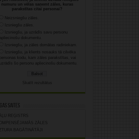
numuru un vēlas saņemt zāles, kuras
parakstītas citai personai?
Neizsniegšu zāles.
Izsniegšu zāles.
Izsniegšu, ja uzrādīs savu personu
apliecinošu dokumentu.
Izsniegšu, ja zāles domātas radiniekam.
Izsniegšu, ja klients nosauks tā cilvēka
personas kodu, kam zāles parakstītas, vai
uzrādīs šo personu apliecinošu dokumentu.
Skatīt rezultātus
gas saites
ĀĻU REĢISTRS
OMPENSĒJAMĀS ZĀLES
ZTURA BAGĀTINĀTĀJI