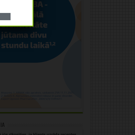
uja
 jūs rīkosities, ja klients uzrāda receptes