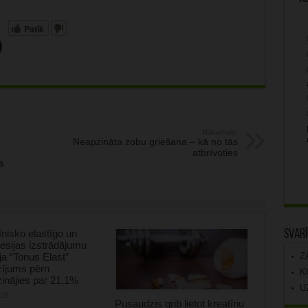
Patīk
Nākamais:
Neapzināta zobu griešana – kā no tās
atbrīvoties
ā
Svarī
nisko elastīgo un
sijas izstrādājumu
Z
ja “Tonus Elast”
zījums pērn
K
inājies par 21,1%
U
026
Pusaudzis grib lietot kreatīnu