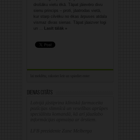
drošāku vietu ēkā. Tāpat jāievēro divu
sienu princips – proti, jāatrodas vietā,
kur starp cilvēku no ēkas ārpuses atdala
vismaz divas sienas. Tāpat jāaizver logi
un ...
Lasīt tālāk »
Dienas citāts
Latvijā jāstiprina klīniskā farmaceita
pozīcijas slimnīcā un veselības aprūpes
speciālistu komandā, kā arī jāuzlabo
informācijas apmaiņa ar ārstiem.
LFB prezidente Zane Melberga