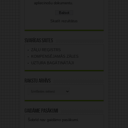
apliecinošu dokumentu.
Skatīt rezultātus
Svarīgas saites
ZĀĻU REĢISTRS
KOMPENSĒJAMĀS ZĀLES
UZTURA BAGĀTINĀTĀJI
Rakstu arhīvs
Rakstu
arhīvs
Gaidāmie pasākumi
Šobrīd nav gaidāmo pasākumi.