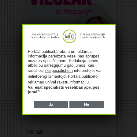
Portālā publicētā rakstu un reklāmas
informācija paredzēta veselības aprūpes
nozares speciālistiem. Redakcija nenes
atbildību sarežģījumu gadījumos, kas
radušies,
nespeciālistiem
interpretējot vai
nelietderīgi izmantojot Portālā publicēto
reklāmas un/vai rakstu informāciju.
Vai esat speciālists veselības aprūpes
jomā?
Jā
Nē
Reklāma