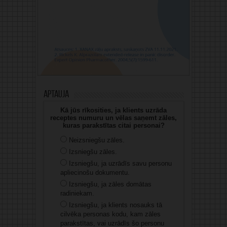
Aptauja
Kā jūs rīkosities, ja klients uzrāda
receptes numuru un vēlas saņemt zāles,
kuras parakstītas citai personai?
Neizsniegšu zāles.
Izsniegšu zāles.
Izsniegšu, ja uzrādīs savu personu
apliecinošu dokumentu.
Izsniegšu, ja zāles domātas
radiniekam.
Izsniegšu, ja klients nosauks tā
cilvēka personas kodu, kam zāles
parakstītas, vai uzrādīs šo personu