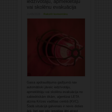
iedzīvotāju, apmeklētāju
vai skolēnu evakuācija
21/05/2026
Rakstīt komentāru
Gaisa apdraudējuma gadījumā nav
automātiski jāveic iedzīvotāju,
apmeklētāju vai skolēnu evakuācija no
sabiedriskām ēkām, aģentūrai LETA
atzina Krīzes vadības centrā (KVC).
Šādā situācijā galvenais ir nevis doties
ārā, bet gan pēc iespējas ātri atrast