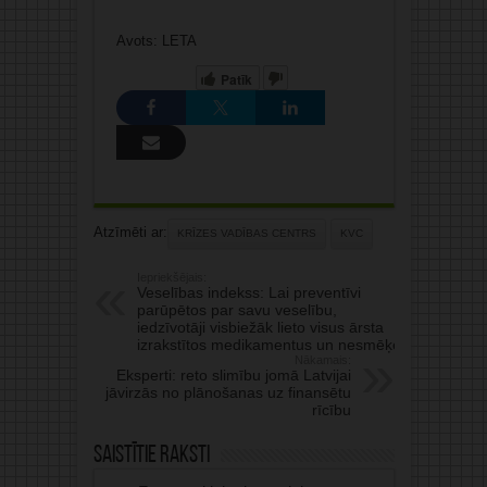
Avots: LETA
Patīk
Atzīmēti ar:
KRĪZES VADĪBAS CENTRS
KVC
Iepriekšējais:
Veselības indekss: Lai preventīvi
parūpētos par savu veselību,
iedzīvotāji visbiežāk lieto visus ārsta
izrakstītos medikamentus un nesmēķē
Nākamais:
Eksperti: reto slimību jomā Latvijai
jāvirzās no plānošanas uz finansētu
rīcību
Saistītie raksti