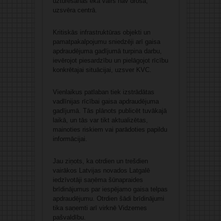
uzturēšanās ēkā vairs nav droša,”
uzsvēra centrā.
Kritiskās infrastruktūras objekti un
pamatpakalpojumu sniedzēji arī gaisa
apdraudējuma gadījumā turpina darbu,
ievērojot piesardzību un pielāgojot rīcību
konkrētajai situācijai, uzsver KVC.
Vienlaikus patlaban tiek izstrādātas
vadlīnijas rīcībai gaisa apdraudējuma
gadījumā. Tās plānots publicēt tuvākajā
laikā, un tās var tikt aktualizētas,
mainoties riskiem vai parādoties papildu
informācijai.
Jau ziņots, ka otrdien un trešdien
vairākos Latvijas novados Latgalē
iedzīvotāji saņēma šūnapraides
brīdinājumus par iespējamo gaisa telpas
apdraudējumu. Otrdien šādi brīdinājumi
tika saņemti arī virknē Vidzemes
pašvaldību.