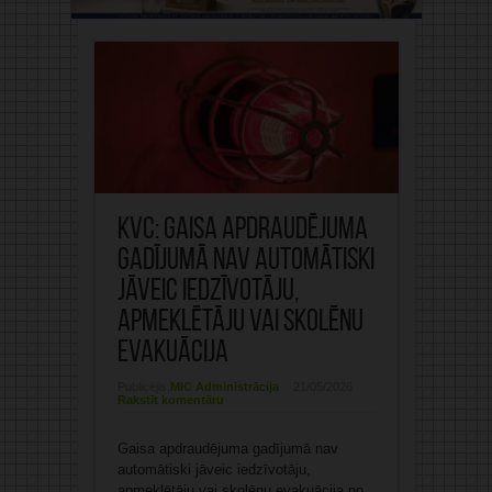
KVC: Gaisa apdraudējuma
gadījumā nav automātiski
jāveic iedzīvotāju,
apmeklētāju vai skolēnu
evakuācija
Publicējis:
MIC Administrācija
21/05/2026
Rakstīt komentāru
Gaisa apdraudējuma gadījumā nav
automātiski jāveic iedzīvotāju,
apmeklētāju vai skolēnu evakuācija no