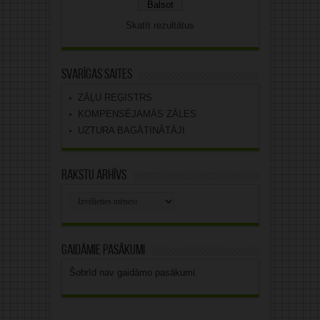
Skatīt rezultātus
Svarīgas saites
ZĀĻU REĢISTRS
KOMPENSĒJAMĀS ZĀLES
UZTURA BAGĀTINĀTĀJI
Rakstu arhīvs
Rakstu
arhīvs
Gaidāmie pasākumi
Šobrīd nav gaidāmo pasākumi.