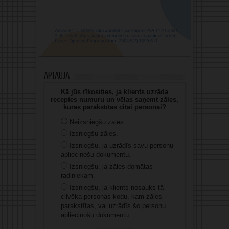
Aptauja
Kā jūs rīkosities, ja klients uzrāda
receptes numuru un vēlas saņemt zāles,
kuras parakstītas citai personai?
Neizsniegšu zāles.
Izsniegšu zāles.
Izsniegšu, ja uzrādīs savu personu
apliecinošu dokumentu.
Izsniegšu, ja zāles domātas
radiniekam.
Izsniegšu, ja klients nosauks tā
cilvēka personas kodu, kam zāles
parakstītas, vai uzrādīs šo personu
apliecinošu dokumentu.