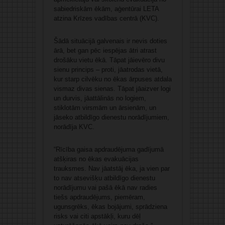
sabiedriskām ēkām, aģentūrai LETA
atzina Krīzes vadības centrā (KVC).
Šādā situācijā galvenais ir nevis doties
ārā, bet gan pēc iespējas ātri atrast
drošāku vietu ēkā. Tāpat jāievēro divu
sienu princips – proti, jāatrodas vietā,
kur starp cilvēku no ēkas ārpuses atdala
vismaz divas sienas. Tāpat jāaizver logi
un durvis, jāattālinās no logiem,
stiklotām virsmām un ārsienām, un
jāseko atbildīgo dienestu norādījumiem,
norādīja KVC.
“Rīcība gaisa apdraudējuma gadījumā
atšķiras no ēkas evakuācijas
trauksmes. Nav jāatstāj ēka, ja vien par
to nav atsevišķu atbildīgo dienestu
norādījumu vai pašā ēkā nav radies
tiešs apdraudējums, piemēram,
ugunsgrēks, ēkas bojājumi, sprādziena
risks vai citi apstākļi, kuru dēļ