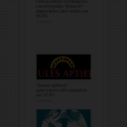
Farmaceitisko izstrādājumu
vairumtirgotāja “Baltacon”
apgrozījums pērn audzis par
84,4%
07/08/2026
“Saules aptiekas”
apgrozījums pērn pieaudzis
par 10,4%
07/08/2026