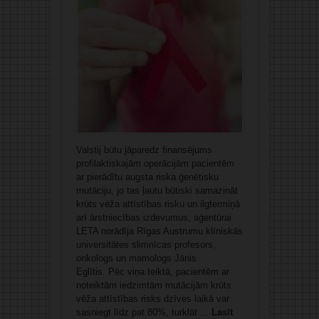
Valstij būtu jāparedz finansējums
profilaktiskajām operācijām pacientēm
ar pierādītu augsta riska ģenētisku
mutāciju, jo tas ļautu būtiski samazināt
krūts vēža attīstības risku un ilgtermiņā
arī ārstniecības izdevumus, aģentūrai
LETA norādīja Rīgas Austrumu klīniskās
universitātes slimnīcas profesors,
onkologs un mamologs Jānis
Eglītis. Pēc viņa teiktā, pacientēm ar
noteiktām iedzimtām mutācijām krūts
vēža attīstības risks dzīves laikā var
sasniegt līdz pat 80%, turklāt ...
Lasīt