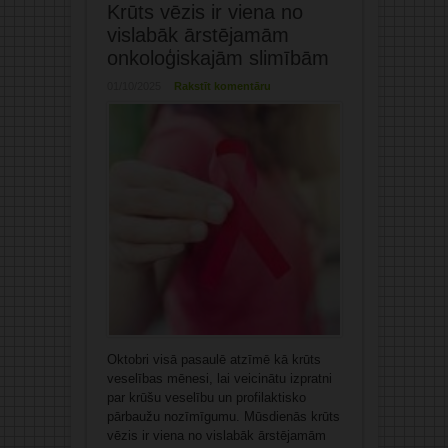
Krūts vēzis ir viena no
vislabāk ārstējamām
onkoloģiskajām slimībām
01/10/2025
Rakstīt komentāru
Oktobri visā pasaulē atzīmē kā krūts
veselības mēnesi, lai veicinātu izpratni
par krūšu veselību un profilaktisko
pārbaužu nozīmīgumu. Mūsdienās krūts
vēzis ir viena no vislabāk ārstējamām