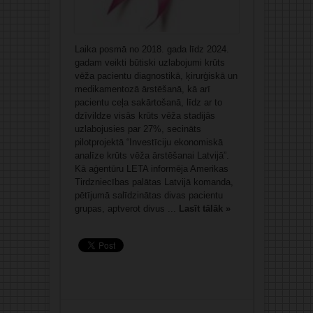
Laika posmā no 2018. gada līdz 2024.
gadam veikti būtiski uzlabojumi krūts
vēža pacientu diagnostikā, ķirurģiskā un
medikamentozā ārstēšanā, kā arī
pacientu ceļa sakārtošanā, līdz ar to
dzīvildze visās krūts vēža stadijās
uzlabojusies par 27%, secināts
pilotprojektā “Investīciju ekonomiskā
analīze krūts vēža ārstēšanai Latvijā”.
Kā aģentūru LETA informēja Amerikas
Tirdzniecības palātas Latvijā komanda,
pētījumā salīdzinātas divas pacientu
grupas, aptverot divus ...
Lasīt tālāk »