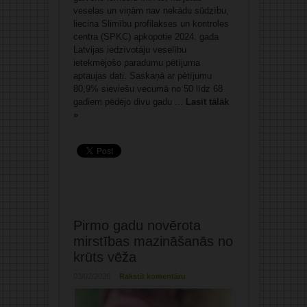
veselas un viņām nav nekādu sūdzību,
liecina Slimību profilakses un kontroles
centra (SPKC) apkopotie 2024. gada
Latvijas iedzīvotāju veselību
ietekmējošo paradumu pētījuma
aptaujas dati. Saskaņā ar pētījumu
80,9% sieviešu vecumā no 50 līdz 68
gadiem pēdējo divu gadu ...
Lasīt tālāk
»
Pirmo gadu novērota
mirstības mazināšanās no
krūts vēža
03/02/2026
Rakstīt komentāru