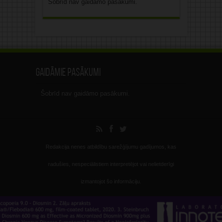
Šobrīd nav gaidāmo pasākumi.
Gaidāmie pasākumi
Šobrīd nav gaidāmo pasākumi.
Redakcija nenes atbildību sarežģījumu gadījumos, kas
radušies, nespeciālistiem interpretējot vai nelietderīgi
izmantojot šo informāciju.