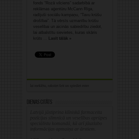
fonds “Rozā vilciens” sadarbībā ar
reklāmas aģentūru McCann Rīga,
radījuši sociālu kampaņu, “Tavu krūšu
drošībai”. Tā vērsīs uzmanību krūšu
veselībai un aicinās sabiedrību ziedot,
lai atbalstītu sievietes, kuras skāris
krūts ...
Lasīt tālāk »
Dienas citāts
Latvijā jāstiprina klīniskā farmaceita
pozīcijas slimnīcā un veselības aprūpes
speciālistu komandā, kā arī jāuzlabo
informācijas apmaiņa ar ārstiem.