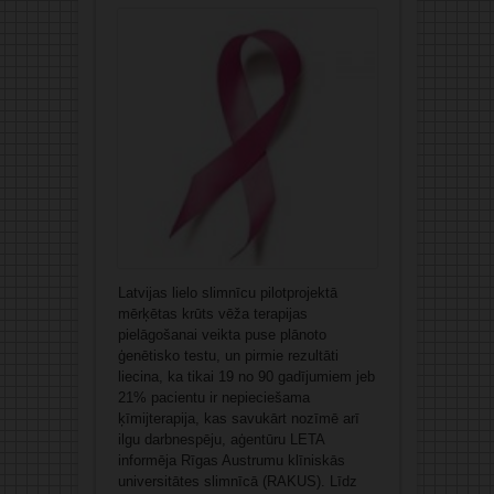
Latvijas lielo slimnīcu pilotprojektā
mērķētas krūts vēža terapijas
pielāgošanai veikta puse plānoto
ģenētisko testu, un pirmie rezultāti
liecina, ka tikai 19 no 90 gadījumiem jeb
21% pacientu ir nepieciešama
ķīmijterapija, kas savukārt nozīmē arī
ilgu darbnespēju, aģentūru LETA
informēja Rīgas Austrumu klīniskās
universitātes slimnīcā (RAKUS). Līdz