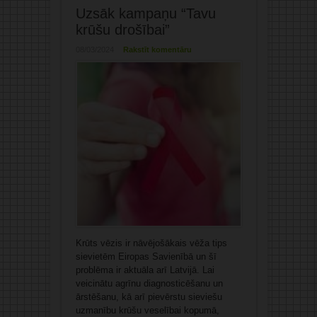
Uzsāk kampaņu “Tavu
krūšu drošībai”
08/03/2024
Rakstīt komentāru
Krūts vēzis ir nāvējošākais vēža tips
sievietēm Eiropas Savienībā un šī
problēma ir aktuāla arī Latvijā. Lai
veicinātu agrīnu diagnosticēšanu un
ārstēšanu, kā arī pievērstu sieviešu
uzmanību krūšu veselībai kopumā,