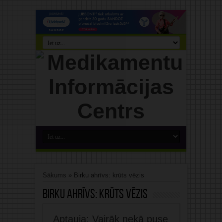
Sākums
»
Birku ahrīvs: krūts vēzis
Birku ahrīvs:
krūts vēzis
Aptauja: Vairāk nekā puse