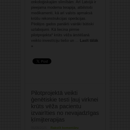
onkoloģiskajām slimībām. Arī Latvijā ir
pieejama moderna terapija, atbilstoši
medikamenti, kā arī valsts apmaksā
krūšu rekonstrukcijas operācijas.
Pēdējos gados panākti vairāki būtiski
uzlabojumi. Kā liecina pirmie
pilotprojekta* krūts vēža ārstēšanā
veikto investīciju tiešo un ...
Lasīt tālāk
»
Pilotprojektā veikti
ģenētiskie testi ļauj virknei
krūts vēža pacientu
izvairīties no nevajadzīgas
ķīmijterapijas
05/08/2025
Rakstīt komentāru