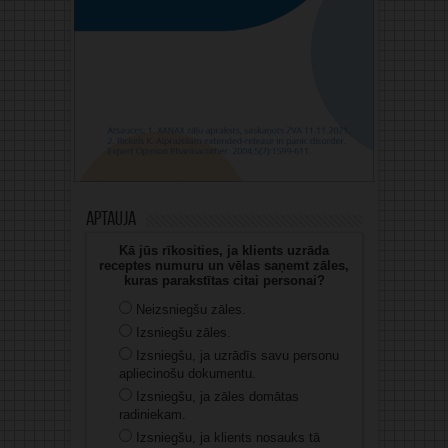
Aptauja
Kā jūs rīkosities, ja klients uzrāda
receptes numuru un vēlas saņemt zāles,
kuras parakstītas citai personai?
Neizsniegšu zāles.
Izsniegšu zāles.
Izsniegšu, ja uzrādīs savu personu
apliecinošu dokumentu.
Izsniegšu, ja zāles domātas
radiniekam.
Izsniegšu, ja klients nosauks tā