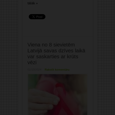
tālāk »
Viena no 8 sievietēm
Latvijā savas dzīves laikā
var saskarties ar krūts
vēzi
01/10/2024
Rakstīt komentāru