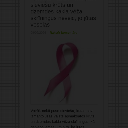
sieviešu krūts un
dzemdes kakla vēža
skrīningus neveic, jo jūtas
veselas
09/02/2026
Rakstīt komentāru
Vairāk nekā puse sieviešu, kuras nav
izmantojušas valsts apmaksātos krūts
un dzemdes kakla vēža skrīningus, kā
galveno iemeslu min to, ka jūtas