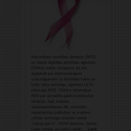
Nacionālais veselības dienests (NVD)
un Valsts digitālās attīstības aģentūra
(VDAA) meklē risinājumu, kā ērti
atgādināt par elektroniskajiem
uzaicinājumiem uz dzemdes kakla un
krūts vēža skrīningu, aģentūru LETA
informēja NVD. VDAA ir informējusi
NVD par aizvadītā gadā izveidojušos
situāciju, kad, e-pasta
neapstiprināšanas dēļ, sievietēm
nepamanītas palikušas uz e-adresi
sūtītās skrīninga vēstules vietnē
“Latvija.gov.lv”. VDAA direktors Jorens
Liopa norāda, ka veikti vairāki ...
Lasīt