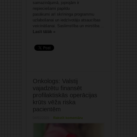
samazinājumā, joprojām ir
nepieciešami papildu
pasākumi arī skrīninga programmu
uzlabošanai un iedzīvotāju atsaucības
veicināšanai. Saslimstība un mirstība ...
Lasīt tālāk »
Onkologs: Valstij
vajadzētu finansēt
profilaktiskās operācijas
krūts vēža riska
pacientēm
04/01/2026
Rakstīt komentāru