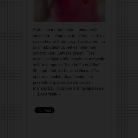
Statistika ir satraucoša – viena no 8
sievietēm Latvijā savas dzīves laikā var
saskarties ar krūts vēzi. Tas nozīmē, ka
šī slimība tieši vai netieši ietekmēs
gandrīz katru Latvijas ģimeni. Tieši
tāpēc, atklājot krūšu veselības mēnesim
veltīto kampaņu “Tavu krūšu drošībai”,
30.septembrī pie Latvijas Nacionālās
operas un baleta ēkas svinīgi tika
prezentēts īpašais rozā mobilais
mamogrāfs. Krūts vēzis ir nāvējošākais
...
Lasīt tālāk »