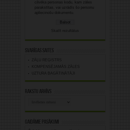
cilvēka personas kodu, kam zāles
parakstītas, vai uzrādīs šo personu
apliecinošu dokumentu.
Skatīt rezultātus
Svarīgas saites
ZĀĻU REĢISTRS
KOMPENSĒJAMĀS ZĀLES
UZTURA BAGĀTINĀTĀJI
Rakstu arhīvs
Rakstu
arhīvs
Gaidāmie pasākumi