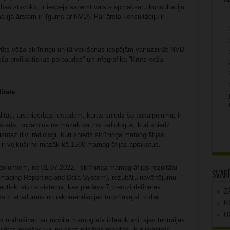
ības stāvoklī, ir iespēja saņemt valsts apmaksātu konsultāciju
 (ja ārstam ir līgums ar NVD). Par ārsta konsultāciju ir
rūts vēža skrīningu un tā veikšanas iespējām var uzzināt NVD
ža profilaktiskās pārbaudes
” un infografikā “
Krūts vēža
itāte
tāti, ārstniecības iestādēm, kuras sniedz šo pakalpojumu, ir
 iestāde, nodarbina ne mazāk kā trīs radiologus, kuri sniedz
smaz divi radiologi, kuri sniedz skrīninga mamogrāfijas
 ir veikuši ne mazāk kā 1500 mamogrāfijas aprakstus.
eteikumiem, no 01.07.2022. skrīninga mamogrāfijas rezultātu
Svarī
Imaging Reporting and Data System), rezultātu novērtējumu
autiski atzīta sistēma, kas piedāvā 7 precīzi definētas
Z
akstīt atradumus un rekomendācijas turpmākajai rīcībai.
K
U
k nodrošināti arī mobilā mamogrāfa izbraukumi tajās teritorijās,
ētas robežas vai no citas pilsētas robežas, kur izvietots