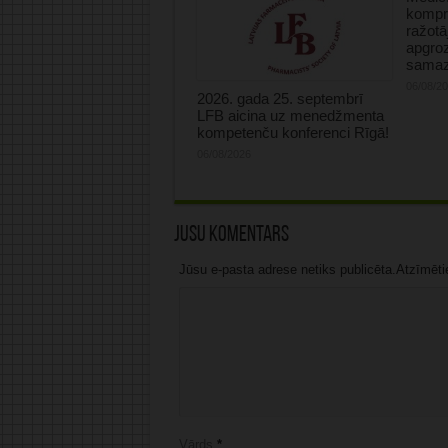
kompre
ražotā
apgro
samaz
06/08/2
2026. gada 25. septembrī
LFB aicina uz menedžmenta
kompetenču konferenci Rīgā!
06/08/2026
Jūsu komentārs
Jūsu e-pasta adrese netiks publicēta.Atzīmētie 
Vārds
*