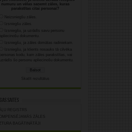
numuru un vēlas saņemt zāles, kuras
parakstītas citai personai?
Neizsniegšu zāles.
Izsniegšu zāles.
Izsniegšu, ja uzrādīs savu personu
apliecinošu dokumentu.
Izsniegšu, ja zāles domātas radiniekam.
Izsniegšu, ja klients nosauks tā cilvēka
personas kodu, kam zāles parakstītas, vai
uzrādīs šo personu apliecinošu dokumentu.
Skatīt rezultātus
gas saites
ĀĻU REĢISTRS
OMPENSĒJAMĀS ZĀLES
ZTURA BAGĀTINĀTĀJI