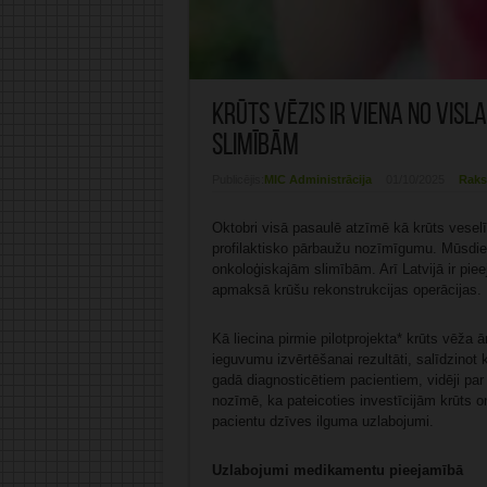
Krūts vēzis ir viena no vi
slimībām
Publicējis:
MIC Administrācija
01/10/2025
Raks
Oktobri visā pasaulē atzīmē kā krūts veselī
profilaktisko pārbaužu nozīmīgumu. Mūsdien
onkoloģiskajām slimībām. Arī Latvijā ir piee
apmaksā krūšu rekonstrukcijas operācijas. 
Kā liecina pirmie pilotprojekta* krūts vēža 
ieguvumu izvērtēšanai rezultāti, salīdzinot
gadā diagnosticētiem pacientiem, vidēji par
nozīmē, ka pateicoties investīcijām krūts 
pacientu dzīves ilguma uzlabojumi.
Uzlabojumi medikamentu pieejamībā