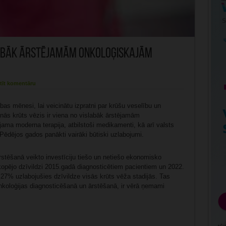
slabāk ārstējamām onkoloģiskajām
tīt komentāru
bas mēnesi, lai veicinātu izpratni par krūšu veselību un
ās krūts vēzis ir viena no vislabāk ārstējamām
jama moderna terapija, atbilstoši medikamenti, kā arī valsts
Pēdējos gados panākti vairāki būtiski uzlabojumi.
ārstēšanā veikto investīciju tiešo un netiešo ekonomisko
 kopējo dzīvildzi 2015.gadā diagnosticētiem pacientiem un 2022.
 27% uzlabojušies dzīvildze visās krūts vēža stadijās. Tas
onkoloģijas diagnosticēšanā un ārstēšanā, ir vērā ņemami