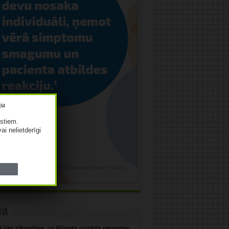
istiem.
vai nelietderīgi
uja
 jūs rīkosities, ja klients uzrāda receptes