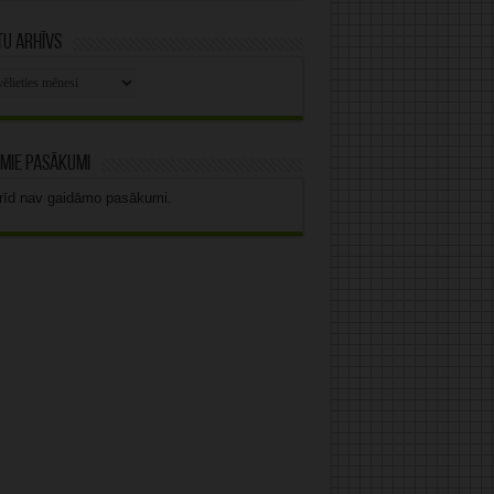
u arhīvs
stu
vs
mie pasākumi
rīd nav gaidāmo pasākumi.