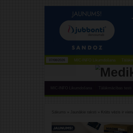
MIC-INFO Likumdošana
Tālākm
07/08/2026
MIC-INFO Likumdošana
Tālākmācības testi
Sākums
»
Jaunākie raksti
»
Krūts vēzis ir vi