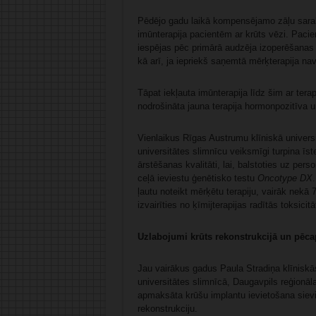
Pēdējo gadu laikā kompensējamo zāļu sarak
imūnterapija pacientēm ar krūts vēzi. Pacie
iespējas pēc primārā audzēja izoperēšanas v
kā arī, ja iepriekš saņemtā mērķterapija nav 
Tāpat iekļauta imūnterapija līdz šim ar tera
nodrošināta jauna terapija hormonpozitīva u
Vienlaikus Rīgas Austrumu klīniskā universi
universitātes slimnīcu veiksmīgi turpina īst
ārstēšanas kvalitāti, lai, balstoties uz per
ceļā ieviestu ģenētisko testu
Oncotype DX
ļautu noteikt mērķētu terapiju, vairāk nekā
izvairīties no ķīmijterapijas radītās toksicit
Uzlabojumi krūts rekonstrukcijā un pēc
Jau vairākus gadus Paula Stradiņa klīniskā
universitātes slimnīcā, Daugavpils reģionāla
apmaksāta krūšu implantu ievietošana siev
rekonstrukciju.