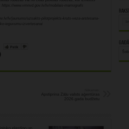
:
https://www.vmnvd.gov.lv/lv/mobilais-mamografs
Rakst
v.lv/lv/jaunums/uzsakts-pilotprojekts-kruts-veza-arstesana-
Rak
isko-ieguvumu-izvertesanai
arhī
Gaidā
Patīk
Šob
Nākamais:
Apstiprina Zāļu valsts aģentūras
2026.gada budžetu
nisko elastīgo un