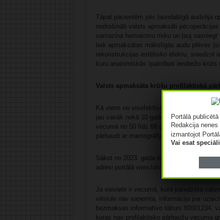
Tāpat pacientēm pēc ļaundabīgā audzēja ope
nodrošināti valsts apmaksāti pēcoperācijas 
samazina hematomu risku un ļauj sasniegt v
tiek apmaksātas mākslīgās audu plēves (sin
rekonstrukcijas estētisko efektu, sniedzot 
kuru anatomiskās īpatnības ierobežo krūts 
Valsts apmaksāta krūšu profilaktiskā pā
Kā viens no visefektīvākajiem veidiem kā cīn
Portālā publicēt
jau vairāk nekā 10 gadus Latvijā tiek īsten
Redakcija nenes 
vecumā no 50 līdz 68 gadu vecumam reizi d
izmantojot Portāl
pārbaudi ar mamogrāfijas metodi.
Vai esat speciā
Sākot no 2023. gada maija, uzaicinājuma vēst
adresi portālā
www.latvija.lv
.
Ja sieviete ir vecumā, kurā paredzēta vals
vēstule nav saņemta, informāciju par uzai
bezmaksas informatīvo tālruni 80001234, va
kuras nav profilaktisko pārbaužu vecuma gru