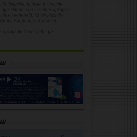
ijā jāstiprina klīniskā farmaceita
īcijas slimnīcā un veselības aprūpes
ciālistu komandā, kā arī jāuzlabo
ormācijas apmaiņa ar ārstiem.
 prezidente Zane Melberga
āma
āma