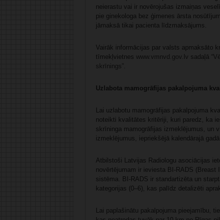
neierastu vai ir novērojušas izmaiņas vesel
pie ginekologa bez ģimenes ārsta nosūtījuma
jāmaksā tikai pacienta līdzmaksājums.
Vairāk informācijas par valsts apmaksāto k
tīmekļvietnes
www.vmnvd.gov.lv
sadaļā “
Vē
skrīnings
”.
Uzlabota mamogrāfijas pakalpojuma kval
Lai uzlabotu mamogrāfijas pakalpojuma kvali
noteikti kvalitātes kritēriji, kuri paredz, ka
skrīninga mamogrāfijas izmeklējumus, un vi
izmeklējumus, iepriekšējā kalendārajā gadā
Atbilstoši Latvijas Radiologu asociācijas i
novērtējumam ir ieviesta BI-RADS (Breast 
sistēma. BI-RADS ir standartizēta un starpt
kategorijas (0–6), kas palīdz detalizēti apr
Lai paplašinātu pakalpojuma pieejamību, tie
kas neatrodas tuvāk par 10 km no Rīgas pils