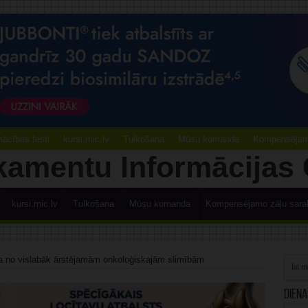
ācības testi
kursi.mic.lv
Tulkošana
Mūsu komanda
Kompensējamo
kursi.mic.lv
Tulkošana
Mūsu komanda
Kompensējamo zāļu sara
ena no vislabāk ārstējamām onkoloģiskajām slimībām
Diena