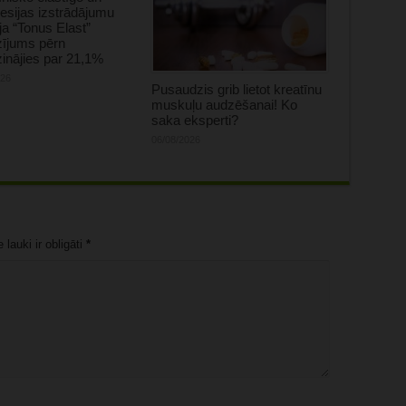
sijas izstrādājumu
ja “Tonus Elast”
zījums pērn
inājies par 21,1%
026
Pusaudzis grib lietot kreatīnu
muskuļu audzēšanai! Ko
saka eksperti?
06/08/2026
lauki ir obligāti
*