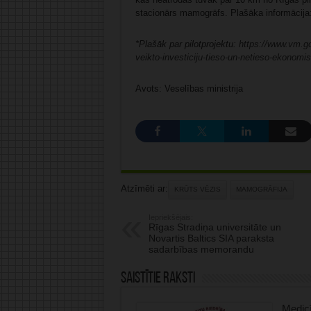
stacionārs mamogrāfs. Plašāka informācija
*Plašāk par pilotprojektu:
https://www.vm.go
veikto-investiciju-tieso-un-netieso-ekonom
Avots: Veselības ministrija
Atzīmēti ar:
KRŪTS VĒZIS
MAMOGRĀFIJA
Iepriekšējais:
Rīgas Stradiņa universitāte un
Novartis Baltics SIA paraksta
sadarbības memorandu
Saistītie raksti
Medicī