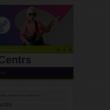
 zāļu saraksts
ksts
s citāts