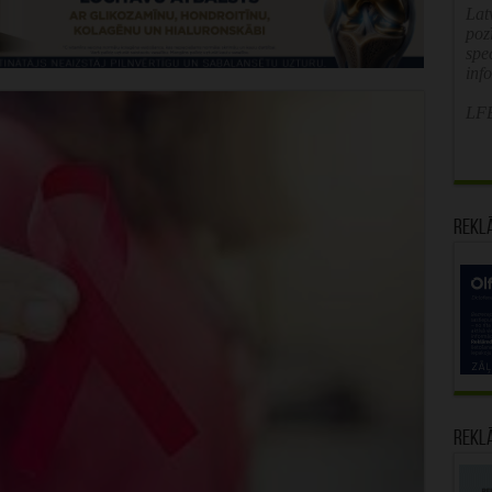
Latv
poz
spe
inf
LFB
Rekl
Rekl