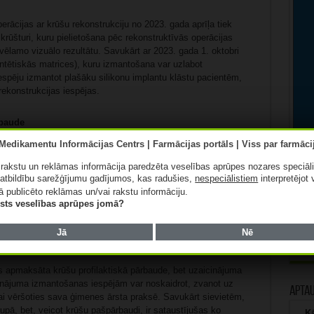
rācijas ar krūšu rekonstrukciju no 2023. gada aprīļa tiek
krūšturi, kuru pielietošana pēc rekonstruktīvās operācijas
ēlamo vizuālo rezultātu. Savukārt ar 2023. gada 1. oktobri
tētiskās matrices), kuru izmantošana var uzlabot
iespēju izmantot plašāku silikonu implantu klāstu pacientēm,
rekonstrukcijas iespējas.
rbaude
īties ar krūts vēzi ir profilakse un agrīna diagnostika, tāpēc
ā rakstu un reklāmas informācija paredzēta veselības aprūpes nozares speciāl
ots valsts organizēts vēža skrīnings. Tā ietvaros sievietēm
atbildību sarežģījumu gadījumos, kas radušies,
nespeciālistiem
interpretējot 
ivos gados tiek nosūtīts uzaicinājums veikt bezmaksas krūšu
ā publicēto reklāmas un/vai rakstu informāciju.
lists veselības aprūpes jomā?
ules tiek nosūtītas elektroniski, ja sieviete ir izveidojusi e-
Jā
Nē
ts apmaksāta krūšu profilaktiskā pārbaude, bet uzaicinājuma
cinājuma izmantošanas iespējām var noskaidrot, zvanot uz
Apta
i vēršoties sava ģimenes ārsta praksē. Savukārt sievietēm,
pā, bet, veicot krūšu pašpārbaudi, ir sataustījušas ko
Kā