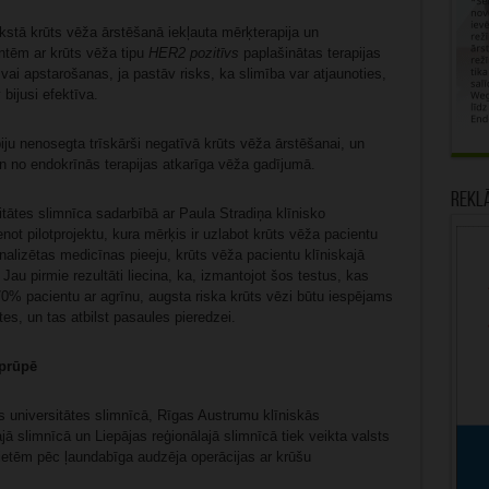
stā krūts vēža ārstēšanā iekļauta mērķterapija un
ntēm ar krūts vēža tipu
HER2 pozitīvs
paplašinātas terapijas
ai apstarošanas, ja pastāv risks, ka slimība var atjaunoties,
bijusi efektīva.
piju nenosegta trīskārši negatīvā krūts vēža ārstēšanai, un
n no endokrīnās terapijas atkarīga vēža gadījumā.
Rekl
tātes slimnīca sadarbībā ar Paula Stradiņa klīnisko
enot pilotprojektu, kura mērķis ir uzlabot krūts vēža pacientu
sonalizētas medicīnas pieeju, krūts vēža pacientu klīniskajā
. Jau pirmie rezultāti liecina, ka, izmantojot šos testus, kas
 70% pacientu ar agrīnu, augsta riska krūts vēzi būtu iespējams
ātes, un tas atbilst pasaules pieredzei.
aprūpē
s universitātes slimnīcā, Rīgas Austrumu klīniskās
jā slimnīcā un Liepājas reģionālajā slimnīcā tiek veikta valsts
ietēm pēc ļaundabīga audzēja operācijas ar krūšu