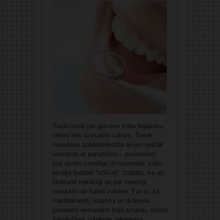
Tradicionāli par galveno zobu bojājumu
cēloni tiek uzskatīts cukurs. Tomēr
mūsdienu zobārstniecība arvien biežāk
sastopas ar paradoksu – pacientiem,
kuri ievēro veselīgu dzīvesveidu, zobu
emalja burtiski “izšķīst”. Izrādās, ka arī
šķietami nekaitīgi un pat veselīgi
ieradumi var kaitēt zobiem. Par to, kā
medikamenti, vitamīni un ikdienas
paradumi nemanāmi bojā smaidu, stāsta
FamilyDent zobārste Jekaterina