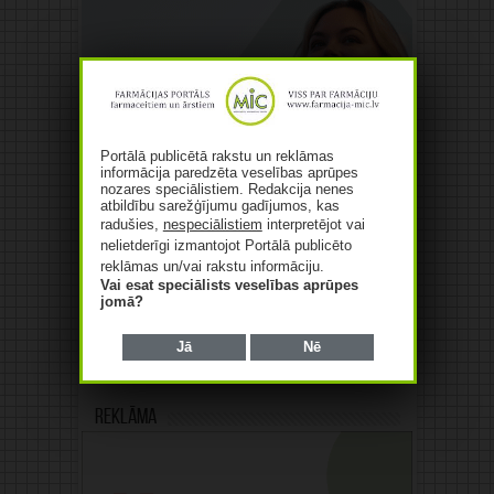
Portālā publicētā rakstu un reklāmas
informācija paredzēta veselības aprūpes
nozares speciālistiem. Redakcija nenes
atbildību sarežģījumu gadījumos, kas
radušies,
nespeciālistiem
interpretējot vai
nelietderīgi izmantojot Portālā publicēto
reklāmas un/vai rakstu informāciju.
Vai esat speciālists veselības aprūpes
jomā?
Jā
Nē
Reklāma