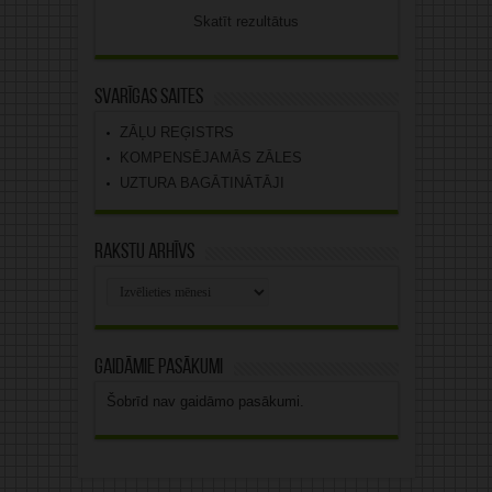
Skatīt rezultātus
Svarīgas saites
ZĀĻU REĢISTRS
KOMPENSĒJAMĀS ZĀLES
UZTURA BAGĀTINĀTĀJI
Rakstu arhīvs
Rakstu
arhīvs
Gaidāmie pasākumi
Šobrīd nav gaidāmo pasākumi.