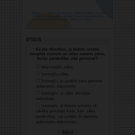
Aptauja
Kā jūs rīkosities, ja klients uzrāda
receptes numuru un vēlas saņemt zāles,
kuras parakstītas citai personai?
Neizsniegšu zāles.
Izsniegšu zāles.
Izsniegšu, ja uzrādīs savu personu
apliecinošu dokumentu.
Izsniegšu, ja zāles domātas
radiniekam.
Izsniegšu, ja klients nosauks tā
cilvēka personas kodu, kam zāles
parakstītas, vai uzrādīs šo personu
apliecinošu dokumentu.