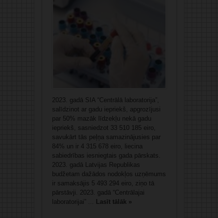
2023. gadā SIA “Centrālā laboratorija”,
salīdzinot ar gadu iepriekš, apgrozījusi
par 50% mazāk līdzekļu nekā gadu
iepriekš, sasniedzot 33 510 185 eiro,
savukārt tās peļņa samazinājusies par
84% un ir 4 315 678 eiro, liecina
sabiedrības iesniegtais gada pārskats.
2023. gadā Latvijas Republikas
budžetam dažādos nodokļos uzņēmums
ir samaksājis 5 493 294 eiro, ziņo tā
pārstāvji. 2023. gadā “Centrālajai
laboratorijai” ...
Lasīt tālāk »