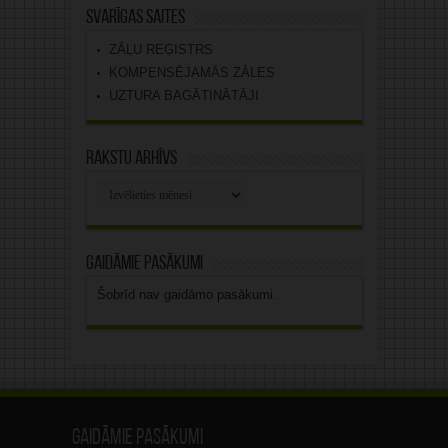
Svarīgas saites
ZĀĻU REĢISTRS
KOMPENSĒJAMĀS ZĀLES
UZTURA BAGĀTINĀTĀJI
Rakstu arhīvs
Rakstu
arhīvs
Gaidāmie pasākumi
Šobrīd nav gaidāmo pasākumi.
Gaidāmie pasākumi