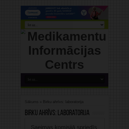
Sākums
»
Birku ahrīvs: laboratorija
Birku ahrīvs:
laboratorija
Saeimas komisijā spriedīs