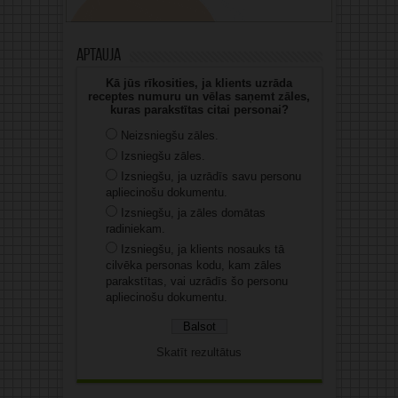
Aptauja
Kā jūs rīkosities, ja klients uzrāda
receptes numuru un vēlas saņemt zāles,
kuras parakstītas citai personai?
Neizsniegšu zāles.
Izsniegšu zāles.
Izsniegšu, ja uzrādīs savu personu
apliecinošu dokumentu.
Izsniegšu, ja zāles domātas
radiniekam.
Izsniegšu, ja klients nosauks tā
cilvēka personas kodu, kam zāles
parakstītas, vai uzrādīs šo personu
apliecinošu dokumentu.
Skatīt rezultātus