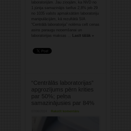
laboratorijām. Jau ziņojām, ka NVD no
1.jūnija samazinājis tarifus 2,8% jeb 29
no 1035 valsts apmaksātām laboratoriju
manipulācijām, kā rezultātā SIA
“Centrālā laboratorija” nolēma celt cenas
asins paraugu noņemšanai un
laboratorijas maksas ...
Lasīt tālāk »
“Centrālās laboratorijas”
apgrozījums pērn krities
par 50%; pelņa
samazinājusies par 84%
07/06/2024
Rakstīt komentāru