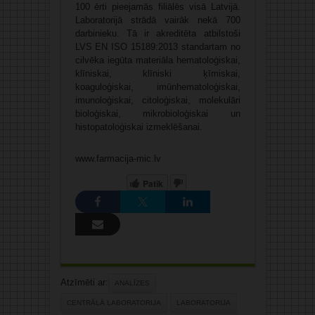
100 ērti pieejamās filiālēs visā Latvijā.
Laboratorijā strādā vairāk nekā 700
darbinieku. Tā ir akreditēta atbilstoši
LVS EN ISO 15189:2013 standartam no
cilvēka iegūta materiāla hematoloģiskai,
klīniskai, klīniski ķīmiskai,
koaguloģiskai, imūnhematoloģiskai,
imunoloģiskai, citoloģiskai, molekulāri
bioloģiskai, mikrobioloģiskai un
histopatoloģiskai izmeklēšanai.
www.farmacija-mic.lv
Patīk
Atzīmēti ar:
ANALĪZES
CENTRĀLĀ LABORATORIJA
LABORATORIJA