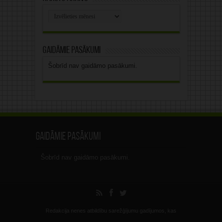
Rakstu
arhīvs
Gaidāmie pasākumi
Šobrīd nav gaidāmo pasākumi.
Gaidāmie pasākumi
Šobrīd nav gaidāmo pasākumi.
Redakcija nenes atbildību sarežģījumu gadījumos, kas