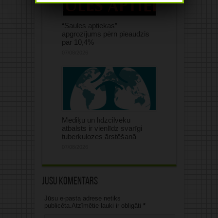
“Saules aptiekas”
apgrozījums pērn pieaudzis
par 10,4%
07/08/2026
Mediķu un līdzcilvēku
atbalsts ir vienlīdz svarīgi
tuberkulozes ārstēšanā
07/08/2026
Jūsu komentārs
Jūsu e-pasta adrese netiks
publicēta.Atzīmētie lauki ir obligāti
*