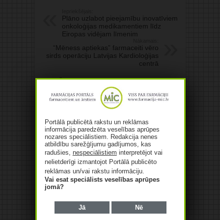
Iepriekšējais:
Plāno uzlabot pieejamību inovatīviem
onkoloģijas medikamentiem līdz
Eiropas vidējam līmenim
Nākamais:
“Mēness aptiekas” farmaceiti vēro
sirds operāciju Latvijas Kardioloģijas
centrā
Saistītie raksti
Farmaceitisko izstrādājumu
vairumtirgotāja “Baltacon”
apgrozījums pērn audzis par
Portālā publicētā rakstu un reklāmas
84,4%
informācija paredzēta veselības aprūpes
07/08/2026
nozares speciālistiem. Redakcija nenes
atbildību sarežģījumu gadījumos, kas
radušies,
nespeciālistiem
interpretējot vai
nelietderīgi izmantojot Portālā publicēto
reklāmas un/vai rakstu informāciju.
Vai esat speciālists veselības aprūpes
jomā?
Jā
Nē