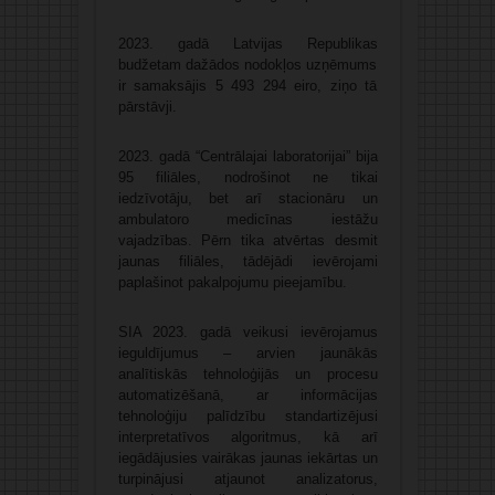
2023. gadā Latvijas Republikas
budžetam dažādos nodokļos uzņēmums
ir samaksājis 5 493 294 eiro, ziņo tā
pārstāvji.
2023. gadā “Centrālajai laboratorijai” bija
95 filiāles, nodrošinot ne tikai
iedzīvotāju, bet arī stacionāru un
ambulatoro medicīnas iestāžu
vajadzības. Pērn tika atvērtas desmit
jaunas filiāles, tādējādi ievērojami
paplašinot pakalpojumu pieejamību.
SIA 2023. gadā veikusi ievērojamus
ieguldījumus – arvien jaunākās
analītiskās tehnoloģijās un procesu
automatizēšanā, ar informācijas
tehnoloģiju palīdzību standartizējusi
interpretatīvos algoritmus, kā arī
iegādājusies vairākas jaunas iekārtas un
turpinājusi atjaunot analizatorus,