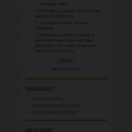
Izsniegšu zāles.
Izsniegšu, ja uzrādīs savu personu
apliecinošu dokumentu.
Izsniegšu, ja zāles domātas
radiniekam.
Izsniegšu, ja klients nosauks tā
cilvēka personas kodu, kam zāles
parakstītas, vai uzrādīs šo personu
apliecinošu dokumentu.
Skatīt rezultātus
Svarīgas saites
ZĀĻU REĢISTRS
KOMPENSĒJAMĀS ZĀLES
UZTURA BAGĀTINĀTĀJI
Rakstu arhīvs