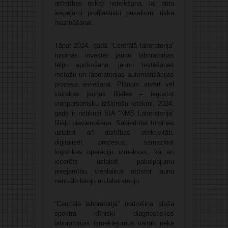
attīstības riska) noteikšana, lai būtu
iespējami profilaktiski pasākumi riska
mazināšanai.
Tāpat 2024. gadā “Centrālā laboratorija”
turpinās investēt jaunu laboratorijas
telpu aprīkošanā, jaunu testēšanas
metožu un laboratorijas automatizācijas
procesa ieviešanā. Plānots atvērt vēl
vairākas jaunas filiāles – iegūstot
vienpersonisku izšķirošu ietekmi, 2024.
gadā ir notikusi SIA “NMS Laboratorija”
filiāļu pievienošana. Sabiedrība turpinās
uzlabot arī darbības efektivitāti,
digitalizēt procesus, samazinot
loģistikas operāciju izmaksas, kā arī
iecerēts uzlabot pakalpojumu
pieejamību, vienlaikus attīstot jaunu
centrālo biroju un laboratoriju.
“Centrālā laboratorija” nodrošina plaša
spektra klīniski diagnostiskos
laboratorijas izmeklējumus vairāk nekā