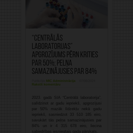
“Centrālās
laboratorijas”
apgrozījums pērn krities
par 50%; pelņa
samazinājusies par 84%
Publicējis:
MIC Administrācija
07/06/2024
Rakstīt komentāru
2023. gadā SIA “Centrālā laboratorija”,
salīdzinot ar gadu iepriekš, apgrozījusi
par 50% mazāk līdzekļu nekā gadu
iepriekš, sasniedzot 33 510 185 eiro,
savukārt tās peļņa samazinājusies par
84% un ir 4 315 678 eiro, liecina
sabiedrības iesniegtais gada pārskats.