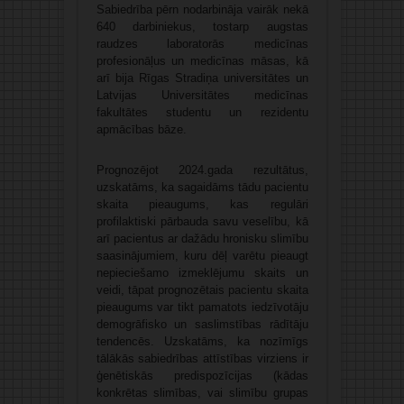
Sabiedrība pērn nodarbināja vairāk nekā
640 darbiniekus, tostarp augstas
raudzes laboratorās medicīnas
profesionāļus un medicīnas māsas, kā
arī bija Rīgas Stradiņa universitātes un
Latvijas Universitātes medicīnas
fakultātes studentu un rezidentu
apmācības bāze.
Prognozējot 2024.gada rezultātus,
uzskatāms, ka sagaidāms tādu pacientu
skaita pieaugums, kas regulāri
profilaktiski pārbauda savu veselību, kā
arī pacientus ar dažādu hronisku slimību
saasinājumiem, kuru dēļ varētu pieaugt
nepieciešamo izmeklējumu skaits un
veidi, tāpat prognozētais pacientu skaita
pieaugums var tikt pamatots iedzīvotāju
demogrāfisko un saslimstības rādītāju
tendencēs. Uzskatāms, ka nozīmīgs
tālākās sabiedrības attīstības virziens ir
ģenētiskās predispozīcijas (kādas
konkrētas slimības, vai slimību grupas