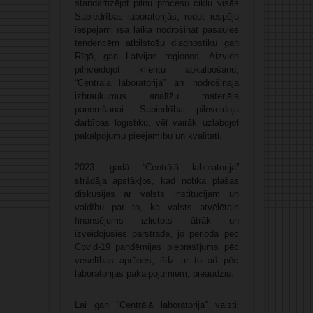
standartizējot pilnu procesu ciklu visās
Sabiedrības laboratorijās, rodot iespēju
iespējami īsā laikā nodrošināt pasaules
tendencēm atbilstošu diagnostiku gan
Rīgā, gan Latvijas reģionos. Aizvien
pilnveidojot klientu apkalpošanu,
“Centrālā laboratorija” arī nodrošināja
izbraukumus analīžu materiāla
paņemšanai. Sabiedrība pilnveidoja
darbības loģistiku, vēl vairāk uzlabojot
pakalpojumu pieejamību un kvalitāti.
2023. gadā “Centrālā laboratorija”
strādāja apstākļos, kad notika plašas
diskusijas ar valsts institūcijām un
valdību par to, ka valsts atvēlētais
finansējums izlietots ātrāk un
izveidojusies pārstrāde, jo periodā pēc
Covid-19 pandēmijas pieprasījums pēc
veselības aprūpes, līdz ar to arī pēc
laboratorijas pakalpojumiem, pieaudzis.
Lai gan “Centrālā laboratorija” valstij