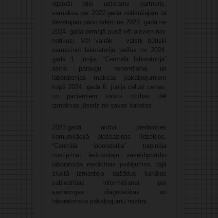
ilgstoši bijis uzticams partneris,
samaksa par 2022.gadā notikušajām tā
dēvētajām pārstrādēm ne 2023. gadā ne
2024. gada pirmajā pusē vēl aizvien nav
notikusi. Vēl vairāk – valstij būtiski
samazinot laboratoriju tarifus no 2024.
gada 1. jūnija, “Centrālā laboratorija”
asins paraugu noņemšanai un
laboratorijas maksas pakalpojumiem
kopš 2024. gada 6. jūnija cēlusi cenas,
un pacientiem valsts rīcības dēļ
izmaksas jāsedz no savas kabatas.
2023.gadā aktīvi piedaloties
komunikācijā plašsaziņas līdzekļos,
“Centrālā laboratorija” turpināja
nostiprināt iedzīvotāju veselībpratību
laboratorās medicīnas jautājumos, tajā
skaitā izmantoja dažādus kanālus
sabiedrības informēšanai par
savlaicīgas diagnostikas un
laboratorisko pakalpojumu nozīmi.