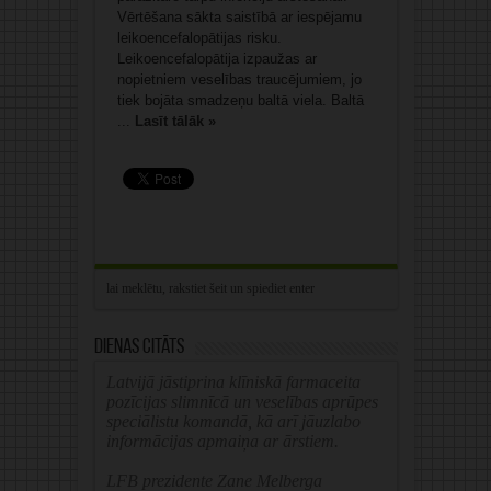
Vērtēšana sākta saistībā ar iespējamu
leikoencefalopātijas risku.
Leikoencefalopātija izpaužas ar
nopietniem veselības traucējumiem, jo
tiek bojāta smadzeņu baltā viela. Baltā
...
Lasīt tālāk »
Dienas citāts
Latvijā jāstiprina klīniskā farmaceita
pozīcijas slimnīcā un veselības aprūpes
speciālistu komandā, kā arī jāuzlabo
informācijas apmaiņa ar ārstiem.
LFB prezidente Zane Melberga