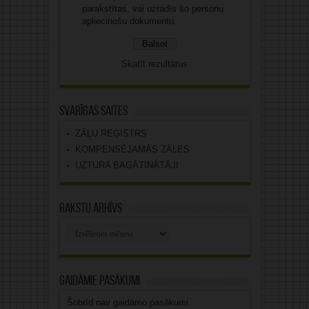
parakstītas, vai uzrādīs šo personu
apliecinošu dokumentu.
Skatīt rezultātus
Svarīgas saites
ZĀĻU REĢISTRS
KOMPENSĒJAMĀS ZĀLES
UZTURA BAGĀTINĀTĀJI
Rakstu arhīvs
Rakstu
arhīvs
Gaidāmie pasākumi
Šobrīd nav gaidāmo pasākumi.