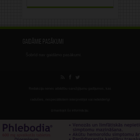
Gaidāmie pasākumi
Šobrīd nav gaidāmo pasākumi.
Redakcija nenes atbildību sarežģījumu gadījumos, kas
radušies, nespeciālistiem interpretējot vai nelietderīgi
izmantojot šo informāciju.