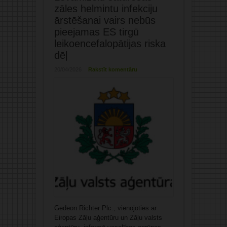
zāles helmintu infekciju
ārstēšanai vairs nebūs
pieejamas ES tirgū
leikoencefalopātijas riska
dēļ
20/04/2026
Rakstīt komentāru
Gedeon Richter Plc., vienojoties ar
Eiropas Zāļu aģentūru un Zāļu valsts