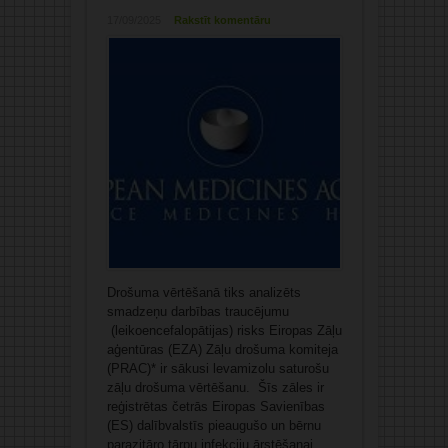
17/09/2025
Rakstīt komentāru
Drošuma vērtēšanā tiks analizēts
smadzeņu darbības traucējumu
(leikoencefalopātijas) risks Eiropas Zāļu
aģentūras (EZA) Zāļu drošuma komiteja
(PRAC)* ir sākusi levamizolu saturošu
zāļu drošuma vērtēšanu. Šīs zāles ir
reģistrētas četrās Eiropas Savienības
(ES) dalībvalstīs pieaugušo un bērnu
parazitāro tārpu infekciju ārstēšanai.