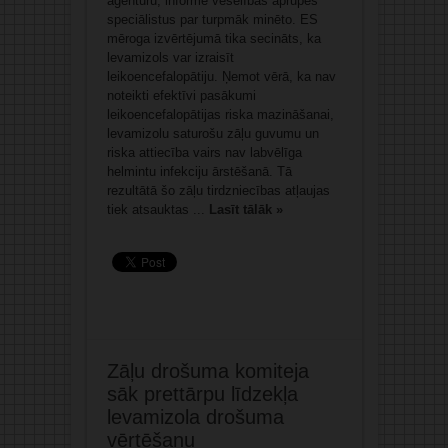
aģentūru, informē veselības aprūpes
speciālistus par turpmāk minēto. ES
mēroga izvērtējumā tika secināts, ka
levamizols var izraisīt
leikoencefalopātiju. Ņemot vērā, ka nav
noteikti efektīvi pasākumi
leikoencefalopātijas riska mazināšanai,
levamizolu saturošu zāļu guvumu un
riska attiecība vairs nav labvēlīga
helmintu infekciju ārstēšanā. Tā
rezultātā šo zāļu tirdzniecības atļaujas
tiek atsauktas ...
Lasīt tālāk »
Zāļu drošuma komiteja
sāk prettārpu līdzekļa
levamizola drošuma
vērtēšanu