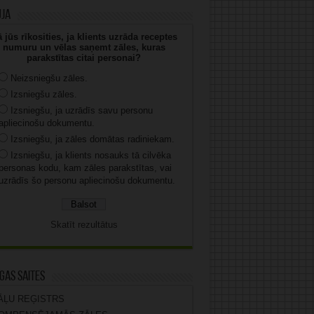
uja
 jūs rīkosities, ja klients uzrāda receptes
numuru un vēlas saņemt zāles, kuras
parakstītas citai personai?
Neizsniegšu zāles.
Izsniegšu zāles.
Izsniegšu, ja uzrādīs savu personu
apliecinošu dokumentu.
Izsniegšu, ja zāles domātas radiniekam.
Izsniegšu, ja klients nosauks tā cilvēka
personas kodu, kam zāles parakstītas, vai
uzrādīs šo personu apliecinošu dokumentu.
Skatīt rezultātus
gas saites
ĀĻU REĢISTRS