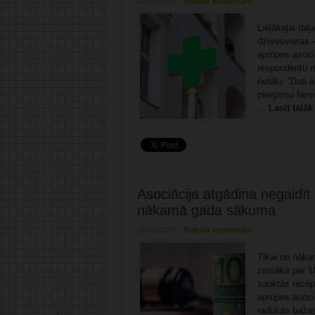
28/04/2026
Rakstīt komentāru
Lielākajai daļ
dzīvesvietas –
aprūpes asociā
respondentu no
netālu. “Dati a
pieejamu farma
...
Lasīt tālāk
Asociācija atgādina negaidī
nākamā gada sākuma
29/12/2025
Rakstīt komentāru
Tikai no nāka
zemāka par 10
sauktās recep
aprūpes asociā
radušās bažas,