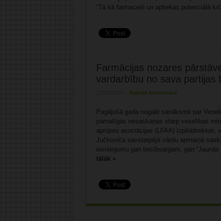
“Tā kā farmaceiti un aptiekas potenciālā krīz
Farmācijas nozares pārstāv
vardarbību no sava partijas 
12/01/2024
Rakstīt komentāru
Pagājušā gada nogalē sanāksmē par Veselīb
pamatīgas nesaskaņas starp veselības mini
aprūpes asociācijas (LFAA) izpilddirektori, vi
Jučkoviča savstarpējā vārdu apmaiņā saskat
iesniegumu gan tiesībsargam, gan “Jaunās vi
tālāk »