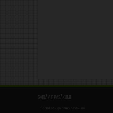
Gaidāmie pasākumi
Šobrīd nav gaidāmo pasākumi.