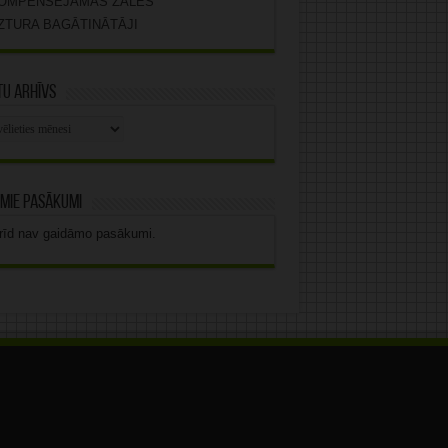
OMPENSĒJAMĀS ZĀLES
ZTURA BAGĀTINĀTĀJI
u arhīvs
stu
vs
mie pasākumi
rīd nav gaidāmo pasākumi.