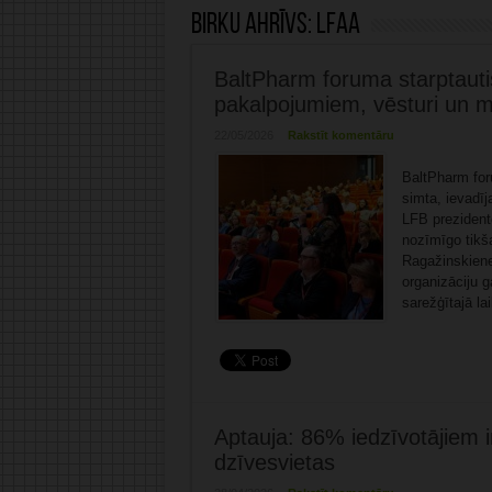
Birku ahrīvs:
LFAA
BaltPharm foruma starptauti
pakalpojumiem, vēsturi un mā
22/05/2026
Rakstīt komentāru
BaltPharm for
simta, ievadīj
LFB prezident
nozīmīgo tikš
Ragažinskiene 
organizāciju g
sarežģītajā lai
Aptauja: 86% iedzīvotājiem i
dzīvesvietas