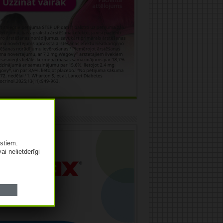
āma
istiem.
vai nelietderīgi