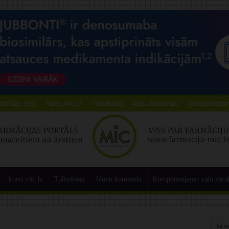
ācības testi
kursi.mic.lv
Tulkošana
Mūsu komanda
Kompensējamo
kursi.mic.lv
Tulkošana
Mūsu komanda
Kompensējamo zāļu sara