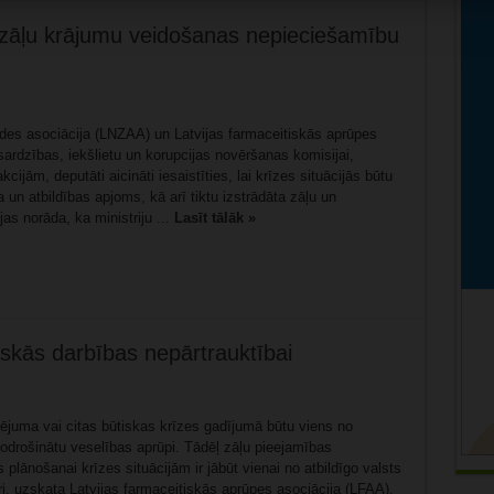
zāļu krājumu veidošanas nepieciešamību
ādes asociācija (LNZAA) un Latvijas farmaceitiskās aprūpes
ardzības, iekšlietu un korupcijas novēršanas komisijai,
cijām, deputāti aicināti iesaistīties, lai krīzes situācijās būtu
a un atbildības apjoms, kā arī tiktu izstrādāta zāļu un
as norāda, ka ministriju ...
Lasīt tālāk »
iskās darbības nepārtrauktībai
ējuma vai citas būtiskas krīzes gadījumā būtu viens no
 nodrošinātu veselības aprūpi. Tādēļ zāļu pieejamības
plānošanai krīzes situācijām ir jābūt vienai no atbildīgo valsts
zari, uzskata Latvijas farmaceitiskās aprūpes asociācija (LFAA).