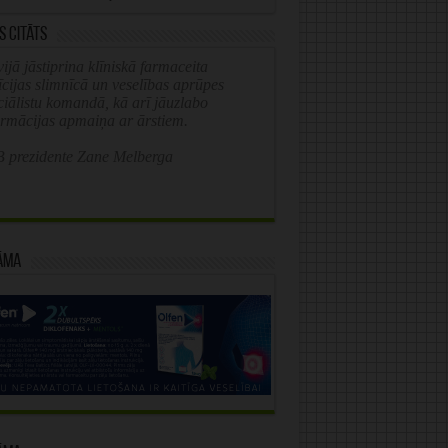
s citāts
ijā jāstiprina klīniskā farmaceita
īcijas slimnīcā un veselības aprūpes
ciālistu komandā, kā arī jāuzlabo
ormācijas apmaiņa ar ārstiem.
 prezidente Zane Melberga
āma