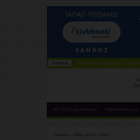
MIC-INFO Likumdošana
Tālākm
07/08/2026
MIC-INFO Likumdošana
Tālākmācības testi
Sākums
»
Birku ahrīvs: LFAA