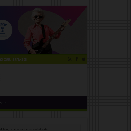
 zāļu saraksts
ksts