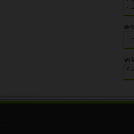
K
U
Rakst
Rak
arhī
Gaidā
Šob