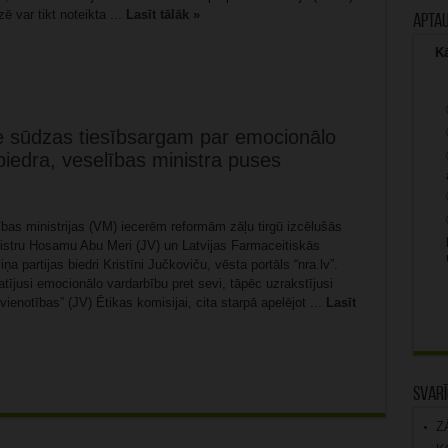
ē var tikt noteikta ...
Lasīt tālāk »
Apta
Kā
e sūdzas tiesībsargam par emocionālo
biedra, veselības ministra puses
as ministrijas (VM) iecerēm reformām zāļu tirgū izcēlušās
stru Hosamu Abu Meri (JV) un Latvijas Farmaceitiskās
ņa partijas biedri Kristīni Jučkoviču, vēsta portāls “nra.lv”.
ījusi emocionālo vardarbību pret sevi, tāpēc uzrakstījusi
enotības” (JV) Ētikas komisijai, cita starpā apelējot ...
Lasīt
Svarī
Z