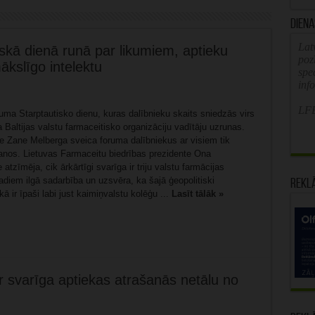
Diena
Latv
skā dienā runā par likumiem, aptieku
poz
kslīgo intelektu
spe
inf
LFB
uma Starptautisko dienu, kuras dalībnieku skaits sniedzās virs
a Baltijas valstu farmaceitisko organizāciju vadītāju uzrunas.
e Zane Melberga sveica foruma dalībniekus ar visiem tik
anos. Lietuvas Farmaceitu biedrības prezidente Ona
atzīmēja, cik ārkārtīgi svarīga ir triju valstu farmācijas
adiem ilgā sadarbība un uzsvēra, ka šajā ģeopolitiski
Rekl
kā ir īpaši labi just kaimiņvalstu kolēģu ...
Lasīt tālāk »
r svarīga aptiekas atrašanās netālu no