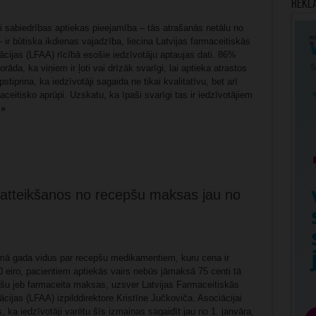
Rekl
ai sabiedrības aptiekas pieejamība – tās atrašanās netālu no
 ir būtiska ikdienas vajadzība, liecina Latvijas farmaceitiskās
cijas (LFAA) rīcībā esošie iedzīvotāju aptaujas dati. 86%
rāda, ka viņiem ir ļoti vai drīzāk svarīgi, lai aptieka atrastos
pstiprina, ka iedzīvotāji sagaida ne tikai kvalitatīvu, bet arī
ceitisko aprūpi. Uzskatu, ka īpaši svarīgi tas ir iedzīvotājiem
 »
t atteikšanos no recepšu maksas jau no
mā gada vidus par recepšu medikamentiem, kuru cena ir
 eiro, pacientiem aptiekās vairs nebūs jāmaksā 75 centi tā
šu jeb farmaceita maksas, uzsver Latvijas Farmaceitiskās
cijas (LFAA) izpilddirektore Kristīne Jučkoviča. Asociācijai
 ka iedzīvotāji varētu šīs izmaiņas sagaidīt jau no 1. janvāra,