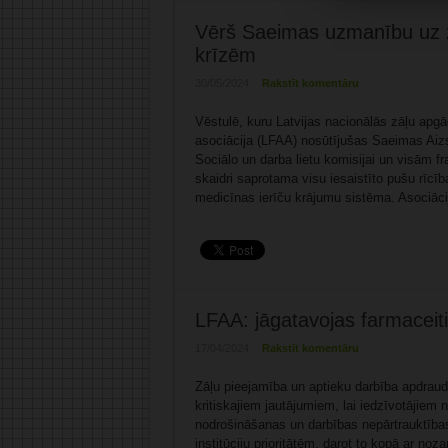
Vērš Saeimas uzmanību uz 
krīzēm
30/05/2024
Rakstīt komentāru
Vēstulē, kuru Latvijas nacionālās zāļu apg
asociācija (LFAA) nosūtījušas Saeimas Aizs
Sociālo un darba lietu komisijai un visām frak
skaidri saprotama visu iesaistīto pušu rīcīb
medicīnas ierīču krājumu sistēma. Asociācij
LFAA: jāgatavojas farmaceit
17/04/2024
Rakstīt komentāru
Zāļu pieejamība un aptieku darbība apdraud
kritiskajiem jautājumiem, lai iedzīvotājiem
nodrošināšanas un darbības nepārtrauktības 
institūciju prioritātēm, darot to kopā ar no