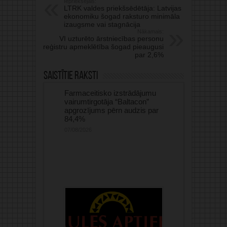
Iepriekšējais:
LTRK valdes priekšsēdētāja: Latvijas
ekonomiku šogad raksturo minimāla
izaugsme vai stagnācija
Nākamais:
VI uzturēto ārstniecības personu
reģistru apmeklētība šogad pieaugusi
par 2,6%
Saistītie raksti
Farmaceitisko izstrādājumu
vairumtirgotāja “Baltacon”
apgrozījums pērn audzis par
84,4%
07/08/2026