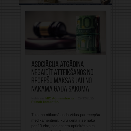
Asociācija atgādina
negaidīt atteikšanos no
recepšu maksas jau no
nākamā gada sākuma
Publicējis:
MIC Administrācija
29/12/2025
Rakstīt komentāru
Tikai no nākamā gada vidus par recepšu
medikamentiem, kuru cena ir zemāka
par 10 eiro, pacientiem aptiekās vairs