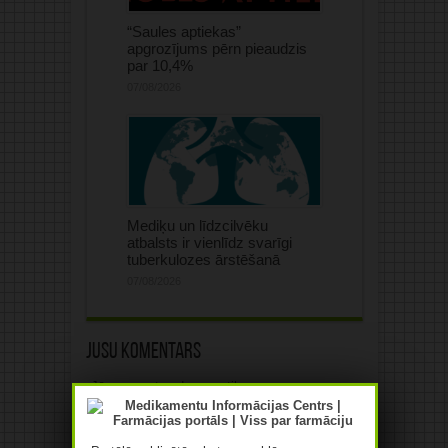
“Saules aptiekas”
apgrozījums pērn pieaudzis
par 10,4%
07/08/2026
Mediķu un līdzcilvēku
atbalsts ir vienlīdz svarīgi
tuberkulozes ārstēšanā
07/08/2026
Jūsu komentārs
Jūsu e-pasta adrese netiks
publicēta.Atzīmētie lauki ir obligāti
*