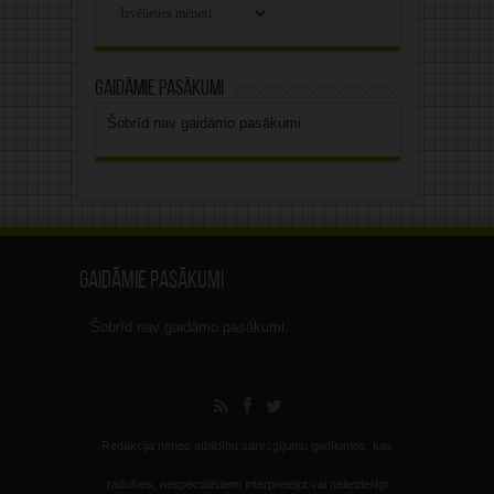
Rakstu
arhīvs
Gaidāmie pasākumi
Šobrīd nav gaidāmo pasākumi.
Gaidāmie pasākumi
Šobrīd nav gaidāmo pasākumi.
Redakcija nenes atbildību sarežģījumu gadījumos, kas
radušies, nespeciālistiem interpretējot vai nelietderīgi