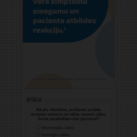
Aptauja
Kā jūs rīkosities, ja klients uzrāda
receptes numuru un vēlas saņemt zāles,
kuras parakstītas citai personai?
Neizsniegšu zāles.
Izsniegšu zāles.