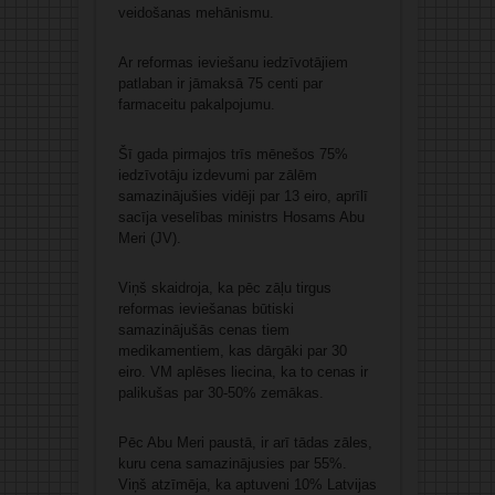
veidošanas mehānismu.
Ar reformas ieviešanu iedzīvotājiem
patlaban ir jāmaksā 75 centi par
farmaceitu pakalpojumu.
Šī gada pirmajos trīs mēnešos 75%
iedzīvotāju izdevumi par zālēm
samazinājušies vidēji par 13 eiro, aprīlī
sacīja veselības ministrs Hosams Abu
Meri (JV).
Viņš skaidroja, ka pēc zāļu tirgus
reformas ieviešanas būtiski
samazinājušās cenas tiem
medikamentiem, kas dārgāki par 30
eiro. VM aplēses liecina, ka to cenas ir
palikušas par 30-50% zemākas.
Pēc Abu Meri paustā, ir arī tādas zāles,
kuru cena samazinājusies par 55%.
Viņš atzīmēja, ka aptuveni 10% Latvijas