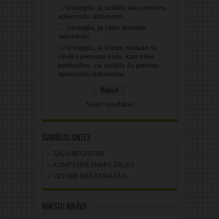
Izsniegšu, ja uzrādīs savu personu
apliecinošu dokumentu.
Izsniegšu, ja zāles domātas
radiniekam.
Izsniegšu, ja klients nosauks tā
cilvēka personas kodu, kam zāles
parakstītas, vai uzrādīs šo personu
apliecinošu dokumentu.
Skatīt rezultātus
Svarīgas saites
ZĀĻU REĢISTRS
KOMPENSĒJAMĀS ZĀLES
UZTURA BAGĀTINĀTĀJI
Rakstu arhīvs