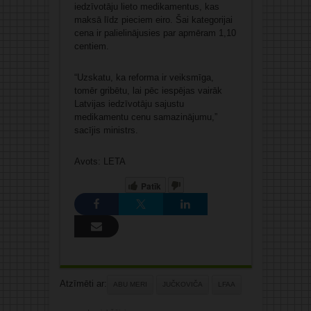
iedzīvotāju lieto medikamentus, kas
maksā līdz pieciem eiro. Šai kategorijai
cena ir palielinājusies par apmēram 1,10
centiem.
“Uzskatu, ka reforma ir veiksmīga,
tomēr gribētu, lai pēc iespējas vairāk
Latvijas iedzīvotāju sajustu
medikamentu cenu samazinājumu,”
sacījis ministrs.
Avots: LETA
Patīk
Atzīmēti ar:
ABU MERI
JUČKOVIČA
LFAA