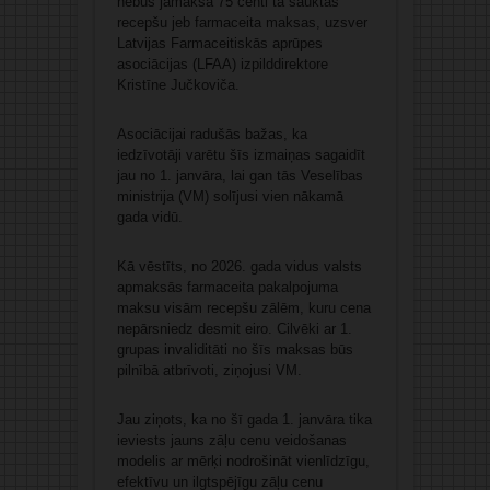
nebūs jāmaksā 75 centi tā sauktās
recepšu jeb farmaceita maksas, uzsver
Latvijas Farmaceitiskās aprūpes
asociācijas (LFAA) izpilddirektore
Kristīne Jučkoviča.
Asociācijai radušās bažas, ka
iedzīvotāji varētu šīs izmaiņas sagaidīt
jau no 1. janvāra, lai gan tās Veselības
ministrija (VM) solījusi vien nākamā
gada vidū.
Kā vēstīts, no 2026. gada vidus valsts
apmaksās farmaceita pakalpojuma
maksu visām recepšu zālēm, kuru cena
nepārsniedz desmit eiro. Cilvēki ar 1.
grupas invaliditāti no šīs maksas būs
pilnībā atbrīvoti, ziņojusi VM.
Jau ziņots, ka no šī gada 1. janvāra tika
ieviests jauns zāļu cenu veidošanas
modelis ar mērķi nodrošināt vienlīdzīgu,
efektīvu un ilgtspējīgu zāļu cenu