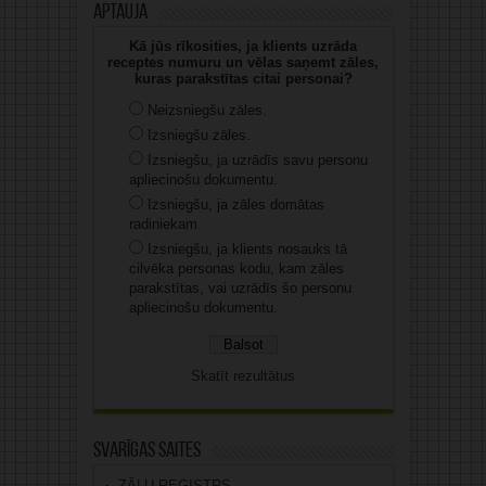
Aptauja
Kā jūs rīkosities, ja klients uzrāda
receptes numuru un vēlas saņemt zāles,
kuras parakstītas citai personai?
Neizsniegšu zāles.
Izsniegšu zāles.
Izsniegšu, ja uzrādīs savu personu
apliecinošu dokumentu.
Izsniegšu, ja zāles domātas
radiniekam.
Izsniegšu, ja klients nosauks tā
cilvēka personas kodu, kam zāles
parakstītas, vai uzrādīs šo personu
apliecinošu dokumentu.
Skatīt rezultātus
Svarīgas saites
ZĀĻU REĢISTRS