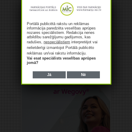
Reklāma
Portālā publicētā rakstu un reklāmas
informācija paredzēta veselības aprūpes
nozares speciālistiem. Redakcija nenes
atbildību sarežģījumu gadījumos, kas
radušies,
nespeciālistiem
interpretējot vai
nelietderīgi izmantojot Portālā publicēto
reklāmas un/vai rakstu informāciju.
Vai esat speciālists veselības aprūpes
jomā?
Jā
Nē