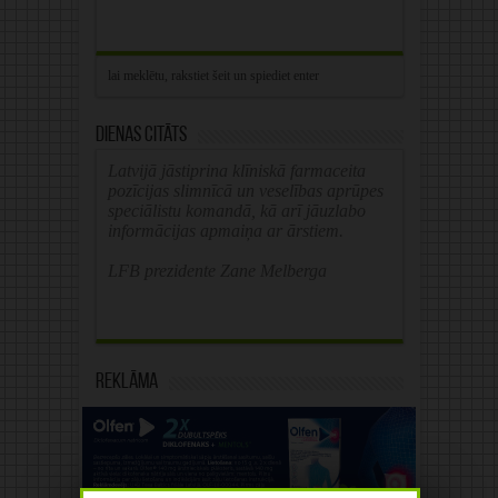
Dienas citāts
Latvijā jāstiprina klīniskā farmaceita
pozīcijas slimnīcā un veselības aprūpes
speciālistu komandā, kā arī jāuzlabo
informācijas apmaiņa ar ārstiem.
LFB prezidente Zane Melberga
Reklāma