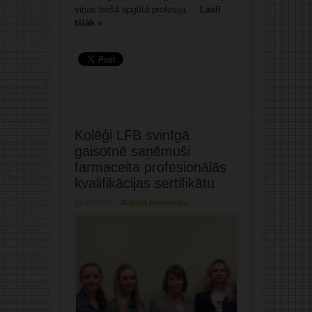
viņas trešā apgūtā profesija ...
Lasīt
tālāk »
Kolēģi LFB svinīgā
gaisotnē saņēmuši
farmaceita profesionālās
kvalifikācijas sertifikātu
01/10/2024
Rakstīt komentāru