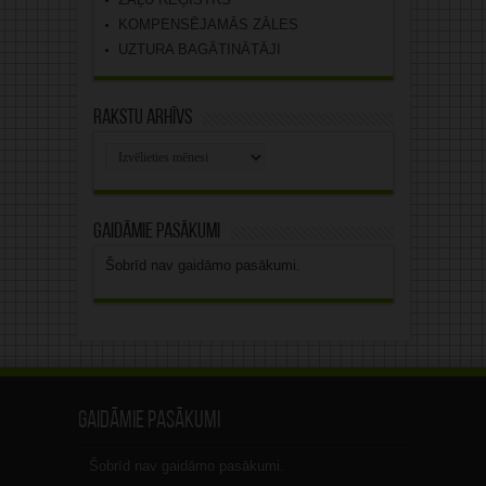
KOMPENSĒJAMĀS ZĀLES
UZTURA BAGĀTINĀTĀJI
Rakstu arhīvs
Rakstu
arhīvs
Gaidāmie pasākumi
Šobrīd nav gaidāmo pasākumi.
Gaidāmie pasākumi
Šobrīd nav gaidāmo pasākumi.