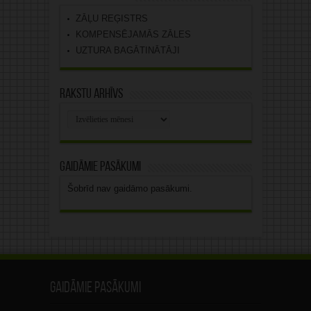
ZĀĻU REĢISTRS
KOMPENSĒJAMĀS ZĀLES
UZTURA BAGĀTINĀTĀJI
Rakstu arhīvs
Rakstu
arhīvs
Gaidāmie pasākumi
Šobrīd nav gaidāmo pasākumi.
Gaidāmie pasākumi