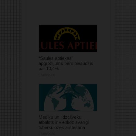
“Saules aptiekas”
apgrozījums pērn pieaudzis
par 10,4%
07/08/2026
Mediķu un līdzcilvēku
atbalsts ir vienlīdz svarīgi
tuberkulozes ārstēšanā
07/08/2026