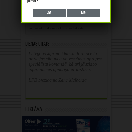
jomā?
browser for the next time I comment.
Jā
Nē
Alternative:
Dienas citāts
Latvijā jāstiprina klīniskā farmaceita
pozīcijas slimnīcā un veselības aprūpes
speciālistu komandā, kā arī jāuzlabo
informācijas apmaiņa ar ārstiem.
LFB prezidente Zane Melberga
Reklāma