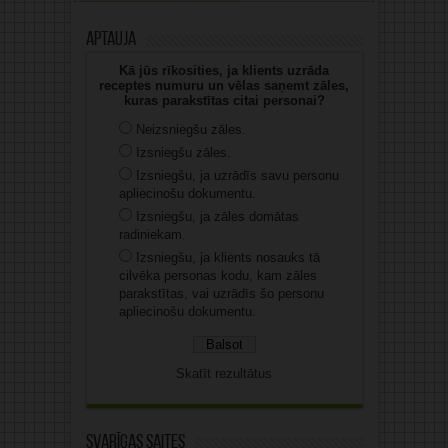
Aptauja
Kā jūs rīkosities, ja klients uzrāda
receptes numuru un vēlas saņemt zāles,
kuras parakstītas citai personai?
Neizsniegšu zāles.
Izsniegšu zāles.
Izsniegšu, ja uzrādīs savu personu
apliecinošu dokumentu.
Izsniegšu, ja zāles domātas
radiniekam.
Izsniegšu, ja klients nosauks tā
cilvēka personas kodu, kam zāles
parakstītas, vai uzrādīs šo personu
apliecinošu dokumentu.
Skatīt rezultātus
Svarīgas saites