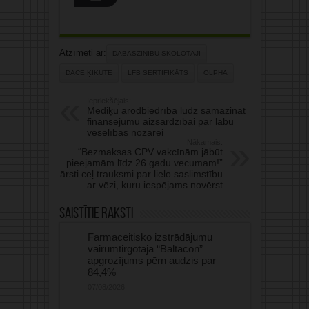
Atzīmēti ar:
DABASZINĪBU SKOLOTĀJI
DACE ĶIKUTE
LFB SERTIFIKĀTS
OLPHA
Iepriekšējais:
Mediķu arodbiedrība lūdz samazināt
finansējumu aizsardzībai par labu
veselības nozarei
Nākamais:
“Bezmaksas CPV vakcīnām jābūt
pieejamām līdz 26 gadu vecumam!”
ārsti ceļ trauksmi par lielo saslimstību
ar vēzi, kuru iespējams novērst
Saistītie raksti
Farmaceitisko izstrādājumu
vairumtirgotāja “Baltacon”
apgrozījums pērn audzis par
84,4%
07/08/2026