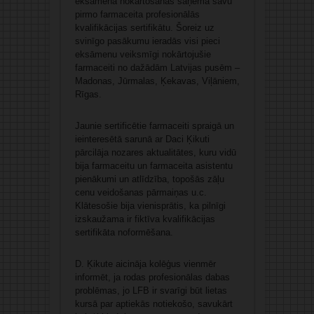
eksāmena nokārtošanas saņēma savu
pirmo farmaceita profesionālās
kvalifikācijas sertifikātu. Šoreiz uz
svinīgo pasākumu ieradās visi pieci
eksāmenu veiksmīgi nokārtojušie
farmaceiti no dažādām Latvijas pusēm –
Madonas, Jūrmalas, Ķekavas, Viļāniem,
Rīgas.
Jaunie sertificētie farmaceiti spraigā un
ieinteresētā sarunā ar Daci Ķikuti
pārcilāja nozares aktualitātes, kuru vidū
bija farmaceitu un farmaceita asistentu
pienākumi un atlīdzība, topošās zāļu
cenu veidošanas pārmaiņas u.c.
Klātesošie bija vienisprātis, ka pilnīgi
izskaužama ir fiktīva kvalifikācijas
sertifikāta noformēšana.
D. Ķikute aicināja kolēģus vienmēr
informēt, ja rodas profesionālas dabas
problēmas, jo LFB ir svarīgi būt lietas
kursā par aptiekās notiekošo, savukārt