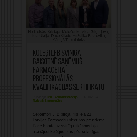
No kreisās: Kristaps Moločenko, Alda Grigorjeva,
Iluta Ukrija, Dace Ķikute, Anželika Bobrovika,
Mārtiņš Trimalnieks
Kolēģi LFB svinīgā
gaisotnē saņēmuši
farmaceita
profesionālās
kvalifikācijas sertifikātu
Publicējis:
MIC Administrācija
01/10/2024
Rakstīt komentāru
Septembrī LFB birojā Pils ielā 21
Latvijas Farmaceitu biedrības prezidente
Dace Ķikute uz svinīgu tikšanos bija
aicinājusi kolēģus, kas pēc sekmīgas