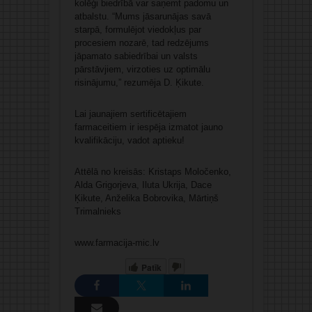
kolēģi biedrībā var saņemt padomu un
atbalstu. “Mums jāsarunājas savā
starpā, formulējot viedokļus par
procesiem nozarē, tad redzējums
jāpamato sabiedrībai un valsts
pārstāvjiem, virzoties uz optimālu
risinājumu,” rezumēja D. Ķikute.
Lai jaunajiem sertificētajiem
farmaceitiem ir iespēja izmatot jauno
kvalifikāciju, vadot aptieku!
Attēlā no kreisās: Kristaps Moločenko,
Alda Grigorjeva, Iluta Ukrija, Dace
Ķikute, Anželika Bobrovika, Mārtiņš
Trimalnieks
www.farmacija-mic.lv
Patīk