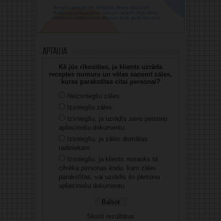
Aptauja
Kā jūs rīkosities, ja klients uzrāda
receptes numuru un vēlas saņemt zāles,
kuras parakstītas citai personai?
Neizsniegšu zāles.
Izsniegšu zāles.
Izsniegšu, ja uzrādīs savu personu
apliecinošu dokumentu.
Izsniegšu, ja zāles domātas
radiniekam.
Izsniegšu, ja klients nosauks tā
cilvēka personas kodu, kam zāles
parakstītas, vai uzrādīs šo personu
apliecinošu dokumentu.
Skatīt rezultātus