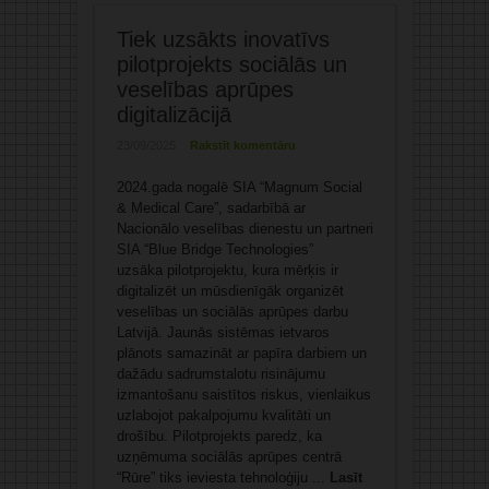
Tiek uzsākts inovatīvs
pilotprojekts sociālās un
veselības aprūpes
digitalizācijā
23/09/2025
Rakstīt komentāru
2024.gada nogalē SIA “Magnum Social
& Medical Care”, sadarbībā ar
Nacionālo veselības dienestu un partneri
SIA “Blue Bridge Technologies”
uzsāka pilotprojektu, kura mērķis ir
digitalizēt un mūsdienīgāk organizēt
veselības un sociālās aprūpes darbu
Latvijā. Jaunās sistēmas ietvaros
plānots samazināt ar papīra darbiem un
dažādu sadrumstalotu risinājumu
izmantošanu saistītos riskus, vienlaikus
uzlabojot pakalpojumu kvalitāti un
drošību. Pilotprojekts paredz, ka
uzņēmuma sociālās aprūpes centrā
“Rūre” tiks ieviesta tehnoloģiju ...
Lasīt