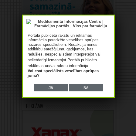
Portālā publicētā rakstu un reklāmas
informācija paredzēta veselības aprūpes
nozares speciālistiem. Redakcija nenes
atbildību sarežģījumu gadījumos, kas
radušies,
nespeciālistiem
interpretējot vai
nelietderīgi izmantojot Portālā publicēto
reklāmas un/vai rakstu informāciju.
Vai esat speciālists veselības aprūpes
jomā?
Jā
Nē
Reklāma