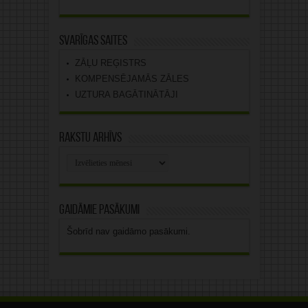
Svarīgas saites
ZĀĻU REĢISTRS
KOMPENSĒJAMĀS ZĀLES
UZTURA BAGĀTINĀTĀJI
Rakstu arhīvs
Rakstu
arhīvs
Gaidāmie pasākumi
Šobrīd nav gaidāmo pasākumi.