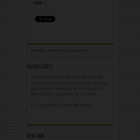
tālāk »
Dienas citāts
Latvijā jāstiprina klīniskā farmaceita
pozīcijas slimnīcā un veselības aprūpes
speciālistu komandā, kā arī jāuzlabo
informācijas apmaiņa ar ārstiem.
LFB prezidente Zane Melberga
Reklāma