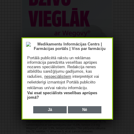
Portālā publicētā rakstu un reklāmas
informācija paredzēta veselības aprūpes
nozares speciālistiem. Redakcija nenes
atbildību sarežģījumu gadījumos, kas
radušies,
nespeciālistiem
interpretējot vai
nelietderīgi izmantojot Portālā publicēto
reklāmas un/vai rakstu informāciju.
Vai esat speciālists veselības aprūpes
jomā?
Jā
Nē