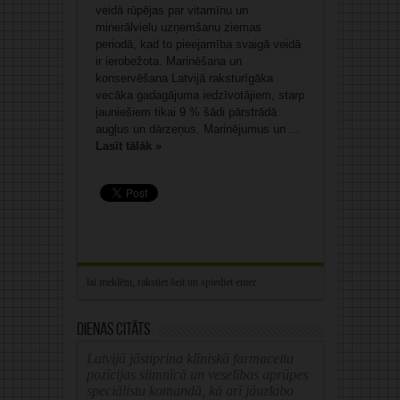
veidā rūpējas par vitamīnu un
minerālvielu uzņemšanu ziemas
periodā, kad to pieejamība svaigā veidā
ir ierobežota. Marinēšana un
konservēšana Latvijā raksturīgāka
vecāka gadagājuma iedzīvotājiem, starp
jauniešiem tikai 9 % šādi pārstrādā
augļus un dārzeņus. Marinējumus un ...
Lasīt tālāk »
Dienas citāts
Latvijā jāstiprina klīniskā farmaceita
pozīcijas slimnīcā un veselības aprūpes
speciālistu komandā, kā arī jāuzlabo