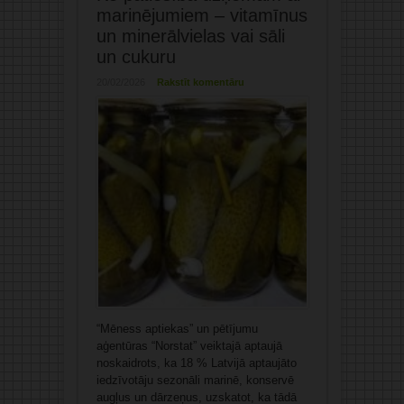
marinējumiem – vitamīnus
un minerālvielas vai sāli
un cukuru
20/02/2026
Rakstīt komentāru
“Mēness aptiekas” un pētījumu
aģentūras “Norstat” veiktajā aptaujā
noskaidrots, ka 18 % Latvijā aptaujāto
iedzīvotāju sezonāli marinē, konservē
augļus un dārzeņus, uzskatot, ka tādā