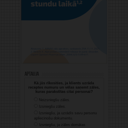
Aptauja
Kā jūs rīkosities, ja klients uzrāda
receptes numuru un vēlas saņemt zāles,
kuras parakstītas citai personai?
Neizsniegšu zāles.
Izsniegšu zāles.
Izsniegšu, ja uzrādīs savu personu
apliecinošu dokumentu.
Izsniegšu, ja zāles domātas