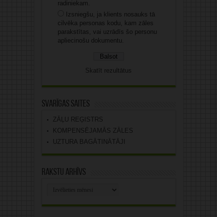
radiniekam.
Izsniegšu, ja klients nosauks tā
cilvēka personas kodu, kam zāles
parakstītas, vai uzrādīs šo personu
apliecinošu dokumentu.
Skatīt rezultātus
Svarīgas saites
ZĀĻU REĢISTRS
KOMPENSĒJAMĀS ZĀLES
UZTURA BAGĀTINĀTĀJI
Rakstu arhīvs
Rakstu
arhīvs