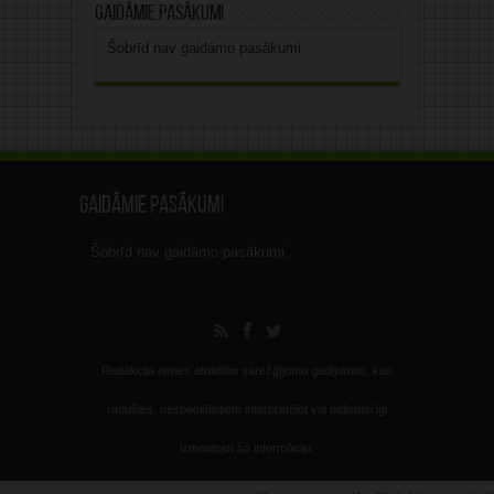
Gaidāmie pasākumi
Šobrīd nav gaidāmo pasākumi.
Gaidāmie pasākumi
Šobrīd nav gaidāmo pasākumi.
Redakcija nenes atbildību sarežģījumu gadījumos, kas
radušies, nespeciālistiem interpretējot vai nelietderīgi
izmantojot šo informāciju.