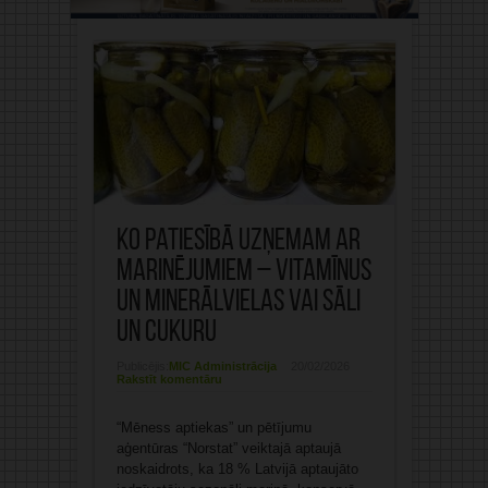
Ko patiesībā uzņemam ar
marinējumiem – vitamīnus
un minerālvielas vai sāli
un cukuru
Publicējis:
MIC Administrācija
20/02/2026
Rakstīt komentāru
“Mēness aptiekas” un pētījumu
aģentūras “Norstat” veiktajā aptaujā
noskaidrots, ka 18 % Latvijā aptaujāto