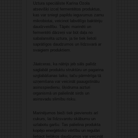
Uztura speciāliste Karīna Ozola
atsevišķi izceļ fermentētos produktus,
kas var sniegt papildu ieguvumus zarnu
mikrobiotai, veicinot labvēlīgo baktēriju
daudzveidību. Tāpēc marinēti un
fermentēti dārzeņi var būt daļa no
sabalansēta uztura, ja tie tiek lietoti
saprātīgos daudzumos un līdzsvarā ar
svaigiem produktiem.
Jāatceras, ka nātrijs jeb sāls palīdz
saglabāt produktu struktūru un pagarina
uzglabāšanas laiku, taču pārmērīga tā
uzņemšana var veicināt paaugstinātu
asinsspiedienu, šķidruma aizturi
organismā un palielināt sirds un
asinsvadu slimību risku.
Marinējumos bieži tiek pievienots arī
cukurs, lai līdzsvarotu skābumu un
uzlabotu garšu. Tas palielina produkta
kopējo enerģētisko vērtību un regulāri
lietojot lielākos daudzumos var veicināt