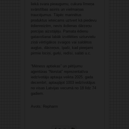
liekā svara pieaugumu, cukura līmeņa
svārstības asinīs un vielmaiņas
traucējumus. Tāpēc marinētus
produktus ieteicams uztvert kā piedevu
ēdienreizēm, nevis ikdienas dārzeņu
porcijas aizstājēju. Pamata ēdienu
gatavošanai labāk izvēlēties uzturvielu
ziņā vērtīgākos svaigos vai saldētos
augļus, dārzeņus, īpaši, kad pieejami
pirmie lociņi, gurķi, redīsi, salāti u.c.
“Mēness aptiekas” un pētījumu
aģentūras “Norstat” reprezentatīva
iedzīvotāju aptauja veikta 2025. gada
decembrī, aptaujājot 1003 iedzīvotājus
no visas Latvijas vecumā no 18 līdz 74
gadiem.
Avots: Repharm