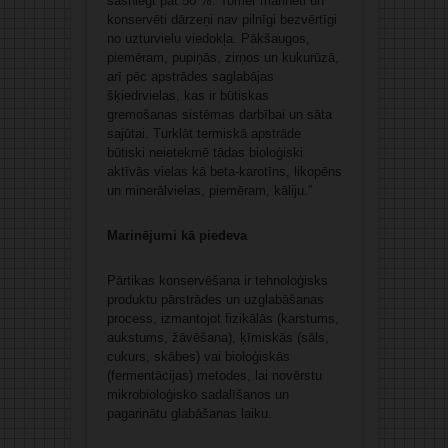
sasniegt pat 50 %. Tomēr marinēti un
konservēti dārzeņi nav pilnīgi bezvērtīgi
no uzturvielu viedokļa. Pākšaugos,
piemēram, pupiņās, zirņos un kukurūzā,
arī pēc apstrādes saglabājas
šķiedrvielas, kas ir būtiskas
gremošanas sistēmas darbībai un sāta
sajūtai. Turklāt termiskā apstrāde
būtiski neietekmē tādas bioloģiski
aktīvās vielas kā beta-karotīns, likopēns
un minerālvielas, piemēram, kāliju.”
Marinējumi kā piedeva
Pārtikas konservēšana ir tehnoloģisks
produktu pārstrādes un uzglabāšanas
process, izmantojot fizikālās (karstums,
aukstums, žāvēšana), ķīmiskās (sāls,
cukurs, skābes) vai bioloģiskās
(fermentācijas) metodes, lai novērstu
mikrobioloģisko sadalīšanos un
pagarinātu glabāšanas laiku.