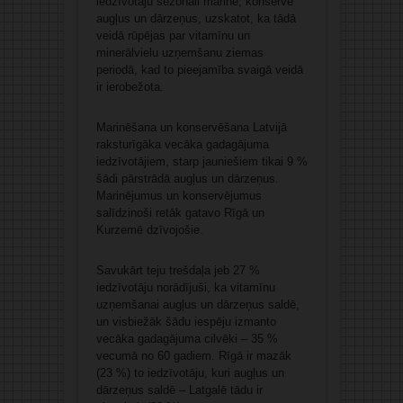
iedzīvotāju sezonāli marinē, konservē
augļus un dārzeņus, uzskatot, ka tādā
veidā rūpējas par vitamīnu un
minerālvielu uzņemšanu ziemas
periodā, kad to pieejamība svaigā veidā
ir ierobežota.
Marinēšana un konservēšana Latvijā
raksturīgāka vecāka gadagājuma
iedzīvotājiem, starp jauniešiem tikai 9 %
šādi pārstrādā augļus un dārzeņus.
Marinējumus un konservējumus
salīdzinoši retāk gatavo Rīgā un
Kurzemē dzīvojošie.
Savukārt teju trešdaļa jeb 27 %
iedzīvotāju norādījuši, ka vitamīnu
uzņemšanai augļus un dārzeņus saldē,
un visbiežāk šādu iespēju izmanto
vecāka gadagājuma cilvēki – 35 %
vecumā no 60 gadiem. Rīgā ir mazāk
(23 %) to iedzīvotāju, kuri augļus un
dārzeņus saldē – Latgalē tādu ir