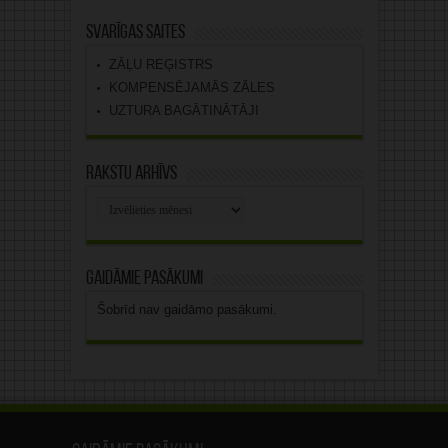
Svarīgas saites
ZĀĻU REĢISTRS
KOMPENSĒJAMĀS ZĀLES
UZTURA BAGĀTINĀTĀJI
Rakstu arhīvs
Rakstu
arhīvs
Gaidāmie pasākumi
Šobrīd nav gaidāmo pasākumi.