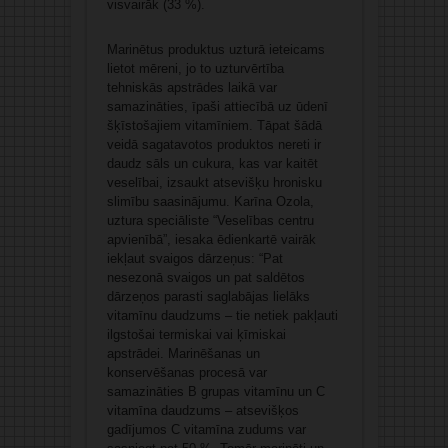
visvairāk (33 %).
Marinētus produktus uzturā ieteicams
lietot mēreni, jo to uzturvērtība
tehniskās apstrādes laikā var
samazināties, īpaši attiecībā uz ūdenī
šķīstošajiem vitamīniem. Tāpat šādā
veidā sagatavotos produktos nereti ir
daudz sāls un cukura, kas var kaitēt
veselībai, izsaukt atsevišķu hronisku
slimību saasinājumu. Karīna Ozola,
uztura speciāliste “Veselības centru
apvienībā”, iesaka ēdienkartē vairāk
iekļaut svaigos dārzeņus: “Pat
nesezonā svaigos un pat saldētos
dārzeņos parasti saglabājas lielāks
vitamīnu daudzums – tie netiek pakļauti
ilgstošai termiskai vai ķīmiskai
apstrādei. Marinēšanas un
konservēšanas procesā var
samazināties B grupas vitamīnu un C
vitamīna daudzums – atsevišķos
gadījumos C vitamīna zudums var