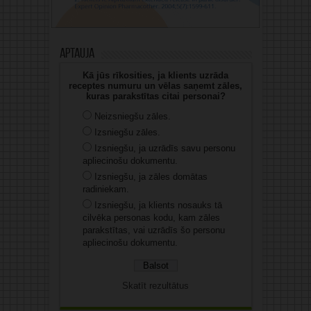
Aptauja
Kā jūs rīkosities, ja klients uzrāda
receptes numuru un vēlas saņemt zāles,
kuras parakstītas citai personai?
Neizsniegšu zāles.
Izsniegšu zāles.
Izsniegšu, ja uzrādīs savu personu
apliecinošu dokumentu.
Izsniegšu, ja zāles domātas
radiniekam.
Izsniegšu, ja klients nosauks tā
cilvēka personas kodu, kam zāles
parakstītas, vai uzrādīs šo personu
apliecinošu dokumentu.
Skatīt rezultātus