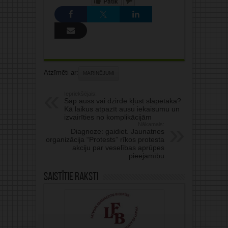
Patīk
Atzīmēti ar:
MARINĒJUMI
Iepriekšējais:
Sāp auss vai dzirde kļūst slāpētāka?
Kā laikus atpazīt ausu iekaisumu un
izvairīties no komplikācijām
Nākamais:
Diagnoze: gaidiet. Jaunatnes
organizācija “Protests” rīkos protesta
akciju par veselības aprūpes
pieejamību
Saistītie raksti