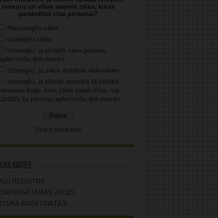
numuru un vēlas saņemt zāles, kuras
parakstītas citai personai?
Neizsniegšu zāles.
Izsniegšu zāles.
Izsniegšu, ja uzrādīs savu personu
apliecinošu dokumentu.
Izsniegšu, ja zāles domātas radiniekam.
Izsniegšu, ja klients nosauks tā cilvēka
personas kodu, kam zāles parakstītas, vai
uzrādīs šo personu apliecinošu dokumentu.
Skatīt rezultātus
gas saites
ĀĻU REĢISTRS
OMPENSĒJAMĀS ZĀLES
ZTURA BAGĀTINĀTĀJI