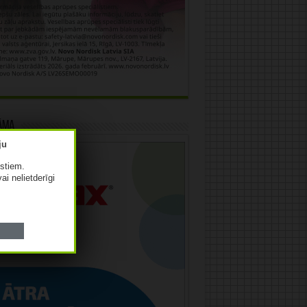
āma
istiem.
vai nelietderīgi