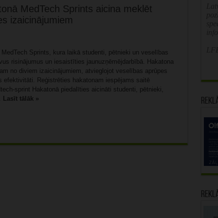
Latv
onā MedTech Sprints aicina meklēt
poz
es izaicinājumiem
spe
inf
LFB
MedTech Sprints, kura laikā studenti, pētnieki un veselības
atīvus risinājumus un iesaistīties jaunuzņēmējdarbībā. Hakatona
ienam no diviem izaicinājumiem, atvieglojot veselības aprūpes
s efektivitāti. Reģistrēties hakatonam iespējams saitē
ch-sprint Hakatonā piedalīties aicināti studenti, pētnieki,
.
Lasīt tālāk »
Rekl
Rekl