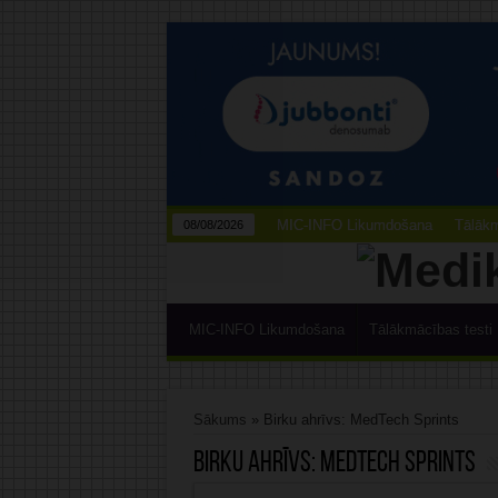
MIC-INFO Likumdošana
Tālākm
08/08/2026
MIC-INFO Likumdošana
Tālākmācības testi
Sākums
»
Birku ahrīvs: MedTech Sprints
Birku ahrīvs:
MedTech Sprints