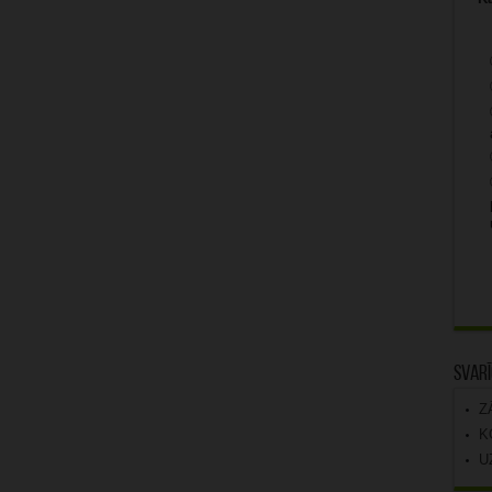
Svarī
Z
K
U