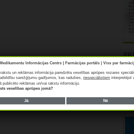
Rekl
ā rakstu un reklāmas informācija paredzēta veselības aprūpes nozares speciāl
atbildību sarežģījumu gadījumos, kas radušies,
nespeciālistiem
interpretējot 
ā publicēto reklāmas un/vai rakstu informāciju.
lists veselības aprūpes jomā?
Jā
Nē