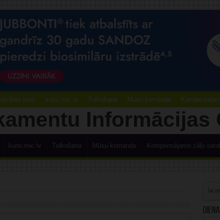
ācības testi
kursi.mic.lv
Tulkošana
Mūsu komanda
Kompensējamo
kursi.mic.lv
Tulkošana
Mūsu komanda
Kompensējamo zāļu sara
Diena