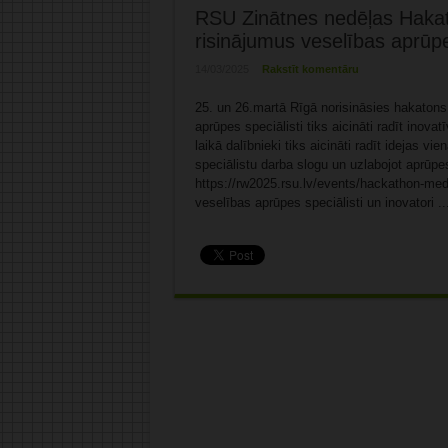
RSU Zinātnes nedēļas Hakat
risinājumus veselības aprūp
14/03/2025
Rakstīt komentāru
25. un 26.martā Rīgā norisināsies hakatons 
aprūpes speciālisti tiks aicināti radīt inov
laikā dalībnieki tiks aicināti radīt idejas v
speciālistu darba slogu un uzlabojot aprūpe
https://rw2025.rsu.lv/events/hackathon-medte
veselības aprūpes speciālisti un inovatori ..