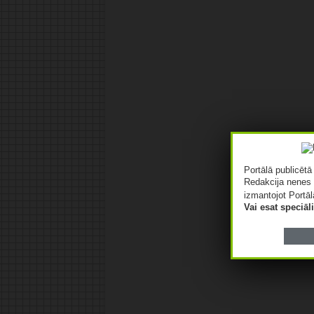
Portālā publicēt
Redakcija nenes 
izmantojot Portāl
Vai esat speciā