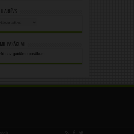
u arhīvs
stu
vs
mie pasākumi
rīd nav gaidāmo pasākumi.
māciju.