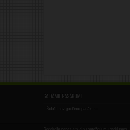
Gaidāmie pasākumi
Šobrīd nav gaidāmo pasākumi.
Redakcija nenes atbildību sarežģījumu gadījumos, ka