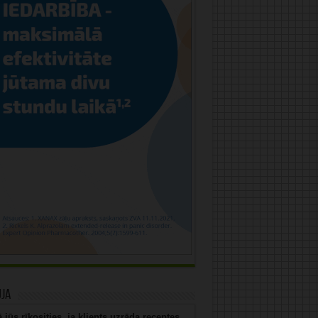
uja
 jūs rīkosities, ja klients uzrāda receptes