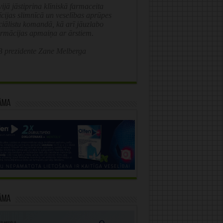
ijā jāstiprina klīniskā farmaceita
īcijas slimnīcā un veselības aprūpes
ciālistu komandā, kā arī jāuzlabo
ormācijas apmaiņa ar ārstiem.
 prezidente Zane Melberga
āma
āma