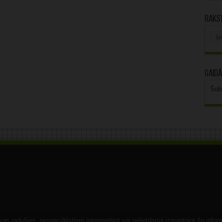
Rakst
Rak
arhī
Gaidā
Šob
s radušies, nespeciālistiem interpretējot vai nelietderīgi izmantojot šo infor