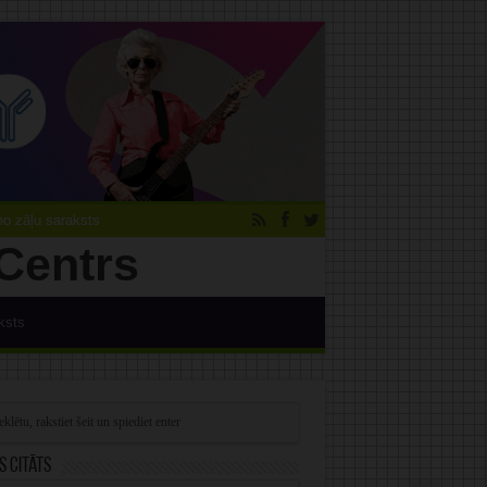
 zāļu saraksts
ksts
s citāts