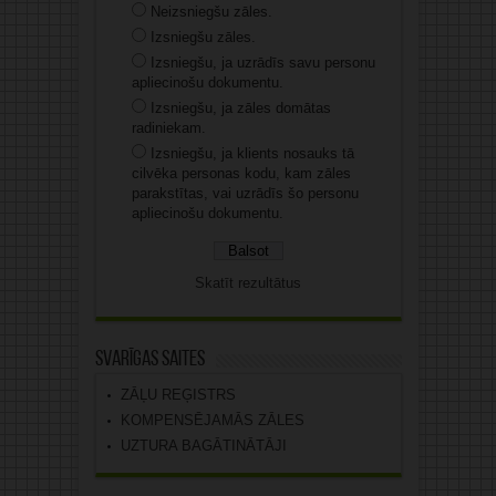
Neizsniegšu zāles.
Izsniegšu zāles.
Izsniegšu, ja uzrādīs savu personu
apliecinošu dokumentu.
Izsniegšu, ja zāles domātas
radiniekam.
Izsniegšu, ja klients nosauks tā
cilvēka personas kodu, kam zāles
parakstītas, vai uzrādīs šo personu
apliecinošu dokumentu.
Skatīt rezultātus
Svarīgas saites
ZĀĻU REĢISTRS
KOMPENSĒJAMĀS ZĀLES
UZTURA BAGĀTINĀTĀJI