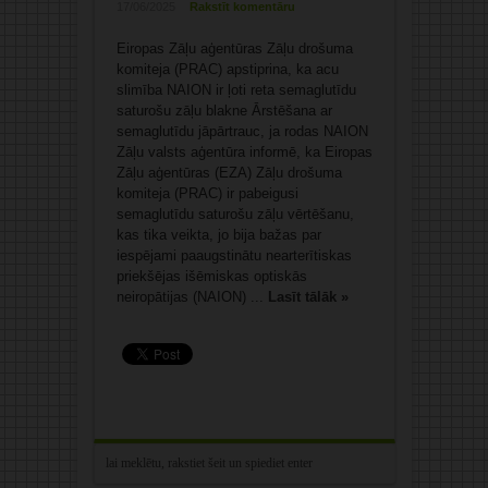
17/06/2025
Rakstīt komentāru
Eiropas Zāļu aģentūras Zāļu drošuma
komiteja (PRAC) apstiprina, ka acu
slimība NAION ir ļoti reta semaglutīdu
saturošu zāļu blakne Ārstēšana ar
semaglutīdu jāpārtrauc, ja rodas NAION
Zāļu valsts aģentūra informē, ka Eiropas
Zāļu aģentūras (EZA) Zāļu drošuma
komiteja (PRAC) ir pabeigusi
semaglutīdu saturošu zāļu vērtēšanu,
kas tika veikta, jo bija bažas par
iespējami paaugstinātu nearterītiskas
priekšējas išēmiskas optiskās
neiropātijas (NAION) ...
Lasīt tālāk »