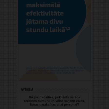
Aptauja
Kā jūs rīkosities, ja klients uzrāda
receptes numuru un vēlas saņemt zāles,
kuras parakstītas citai personai?