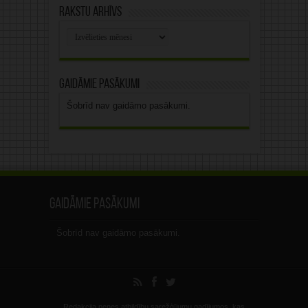
Rakstu arhīvs
Rakstu
arhīvs
Gaidāmie pasākumi
Šobrīd nav gaidāmo pasākumi.
Gaidāmie pasākumi
Šobrīd nav gaidāmo pasākumi.
Redakcija nenes atbildību sarežģījumu gadījumos, kas