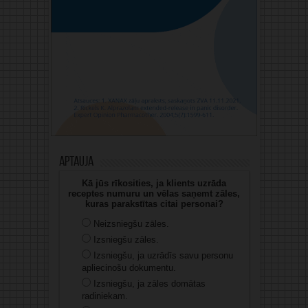
Aptauja
Kā jūs rīkosities, ja klients uzrāda
receptes numuru un vēlas saņemt zāles,
kuras parakstītas citai personai?
Neizsniegšu zāles.
Izsniegšu zāles.
Izsniegšu, ja uzrādīs savu personu
apliecinošu dokumentu.
Izsniegšu, ja zāles domātas
radiniekam.