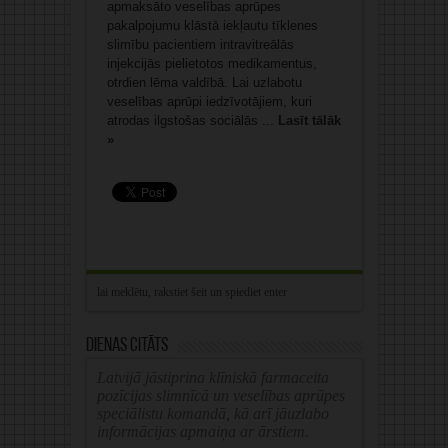
apmaksāto veselības aprūpes
pakalpojumu klāstā iekļautu tīklenes
slimību pacientiem intravitreālās
injekcijās pielietotos medikamentus,
otrdien lēma valdībā. Lai uzlabotu
veselības aprūpi iedzīvotājiem, kuri
atrodas ilgstošas sociālās ...
Lasīt tālāk
»
Dienas citāts
Latvijā jāstiprina klīniskā farmaceita
pozīcijas slimnīcā un veselības aprūpes
speciālistu komandā, kā arī jāuzlabo
informācijas apmaiņa ar ārstiem.