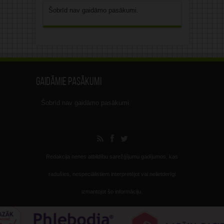
Šobrīd nav gaidāmo pasākumi.
Gaidāmie pasākumi
Šobrīd nav gaidāmo pasākumi.
Redakcija nenes atbildību sarežģījumu gadījumos, kas
radušies, nespeciālistiem interpretējot vai nelietderīgi
izmantojot šo informāciju.