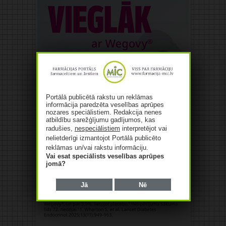
Portālā publicētā rakstu un reklāmas
informācija paredzēta veselības aprūpes
nozares speciālistiem. Redakcija nenes
atbildību sarežģījumu gadījumos, kas
radušies,
nespeciālistiem
interpretējot vai
nelietderīgi izmantojot Portālā publicēto
reklāmas un/vai rakstu informāciju.
Vai esat speciālists veselības aprūpes
jomā?
Jā
Nē