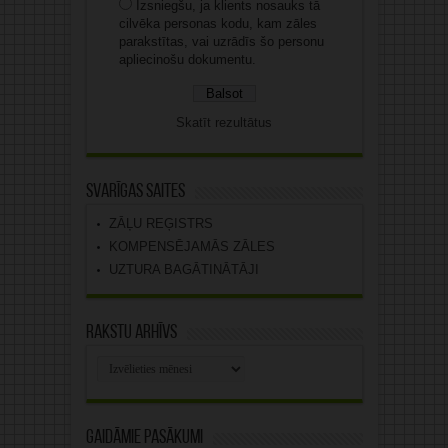
Izsniegšu, ja klients nosauks tā
cilvēka personas kodu, kam zāles
parakstītas, vai uzrādīs šo personu
apliecinošu dokumentu.
Skatīt rezultātus
Svarīgas saites
ZĀĻU REĢISTRS
KOMPENSĒJAMĀS ZĀLES
UZTURA BAGĀTINĀTĀJI
Rakstu arhīvs
Rakstu
arhīvs
Gaidāmie pasākumi