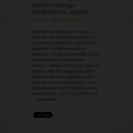
nodoto nederīgo
medikamentu apjoms
26/03/2026
Rakstīt komentāru
Nederīgie medikamenti ir bīstamie
atkritumi, kas rada apdraudējumu kā
cilvēkiem, tā apkārtējai videi. Pēdējo
gadu laikā novērojama pozitīva
tendence – cilvēki arvien biežāk izvēlas
nodot nederīgos medikamentus
aptiekās, tādējādi utilizējot tos drošā un
pareizā veidā. Arī pagājušajā gadā ir
pieaudzis Apotheka aptiekās nodoto
nederīgo medikamentu apjoms – pērn
tas sasniedzis 8292 kilogramus, kas ir
pieaugums par teju 12 %, salīdzinot ar
...
Lasīt tālāk »