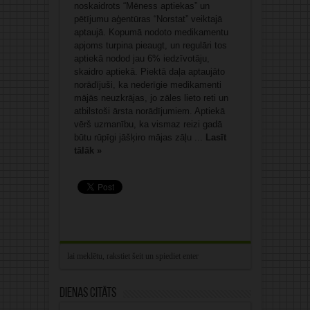
noskaidrots “Mēness aptiekas” un
pētījumu aģentūras “Norstat” veiktajā
aptaujā. Kopumā nodoto medikamentu
apjoms turpina pieaugt, un regulāri tos
aptiekā nodod jau 6% iedzīvotāju,
skaidro aptiekā. Piektā daļa aptaujāto
norādījuši, ka nederīgie medikamenti
mājās neuzkrājas, jo zāles lieto reti un
atbilstoši ārsta norādījumiem. Aptiekā
vērš uzmanību, ka vismaz reizi gadā
būtu rūpīgi jāšķiro mājas zāļu ...
Lasīt
tālāk »
Dienas citāts