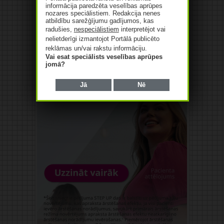
informācija paredzēta veselības aprūpes
nozares speciālistiem. Redakcija nenes
atbildību sarežģījumu gadījumos, kas
radušies,
nespeciālistiem
interpretējot vai
nelietderīgi izmantojot Portālā publicēto
reklāmas un/vai rakstu informāciju.
Vai esat speciālists veselības aprūpes
jomā?
Jā
Nē