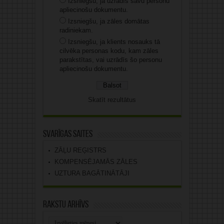
Izsniegšu, ja uzrādīs savu personu
apliecinošu dokumentu.
Izsniegšu, ja zāles domātas
radiniekam.
Izsniegšu, ja klients nosauks tā
cilvēka personas kodu, kam zāles
parakstītas, vai uzrādīs šo personu
apliecinošu dokumentu.
Skatīt rezultātus
Svarīgas saites
ZĀĻU REĢISTRS
KOMPENSĒJAMĀS ZĀLES
UZTURA BAGĀTINĀTĀJI
Rakstu arhīvs
Rakstu