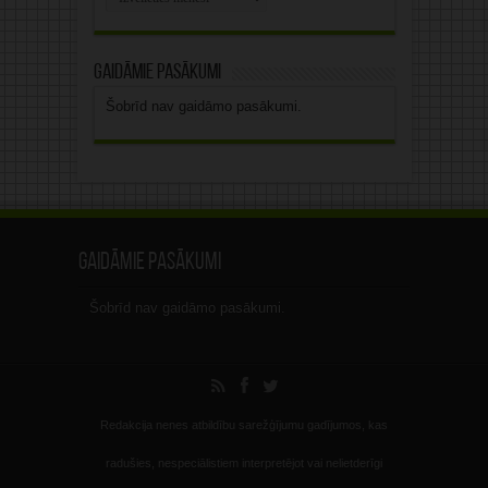
arhīvs
Gaidāmie pasākumi
Šobrīd nav gaidāmo pasākumi.
Gaidāmie pasākumi
Šobrīd nav gaidāmo pasākumi.
Redakcija nenes atbildību sarežģījumu gadījumos, kas
radušies, nespeciālistiem interpretējot vai nelietderīgi