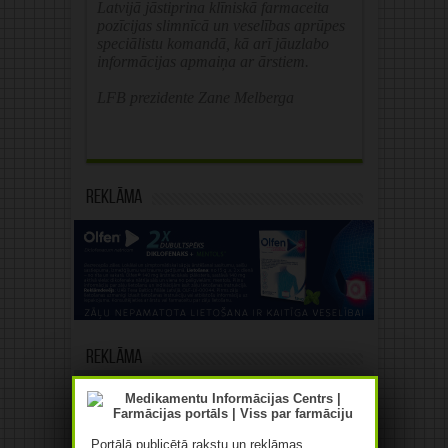
Latvijā jāstiprina klīniskā farmaceita
pozīcijas slimnīcā un veselības aprūpes
speciālistu komandā, kā arī jāuzlabo
informācijas apmaiņa ar ārstiem.
LFB prezidente Zane Melberga
Reklāma
Reklāma
Portālā publicētā rakstu un reklāmas