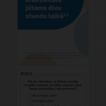
Aptauja
Kā jūs rīkosities, ja klients uzrāda
receptes numuru un vēlas saņemt zāles,
kuras parakstītas citai personai?
Neizsniegšu zāles.
Izsniegšu zāles.