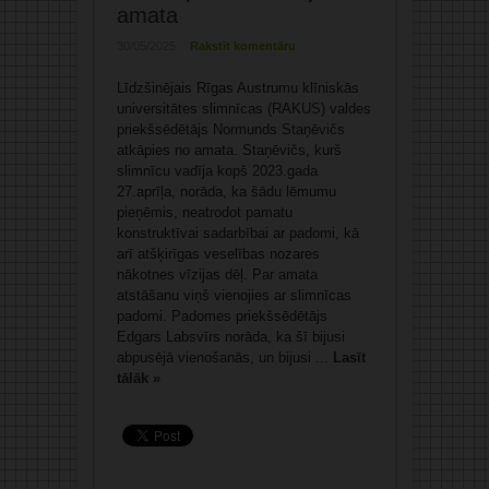
amata
30/05/2025
Rakstīt komentāru
Līdzšinējais Rīgas Austrumu klīniskās
universitātes slimnīcas (RAKUS) valdes
priekšsēdētājs Normunds Staņēvičs
atkāpies no amata. Staņēvičs, kurš
slimnīcu vadīja kopš 2023.gada
27.aprīļa, norāda, ka šādu lēmumu
pieņēmis, neatrodot pamatu
konstruktīvai sadarbībai ar padomi, kā
arī atšķirīgas veselības nozares
nākotnes vīzijas dēļ. Par amata
atstāšanu viņš vienojies ar slimnīcas
padomi. Padomes priekšsēdētājs
Edgars Labsvīrs norāda, ka šī bijusi
abpusējā vienošanās, un bijusi ...
Lasīt
tālāk »