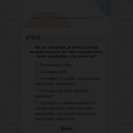
Aptauja
Kā jūs rīkosities, ja klients uzrāda
receptes numuru un vēlas saņemt zāles,
kuras parakstītas citai personai?
Neizsniegšu zāles.
Izsniegšu zāles.
Izsniegšu, ja uzrādīs savu personu
apliecinošu dokumentu.
Izsniegšu, ja zāles domātas
radiniekam.
Izsniegšu, ja klients nosauks tā
cilvēka personas kodu, kam zāles
parakstītas, vai uzrādīs šo personu
apliecinošu dokumentu.