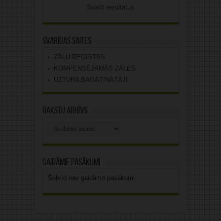
Skatīt rezultātus
Svarīgas saites
ZĀĻU REĢISTRS
KOMPENSĒJAMĀS ZĀLES
UZTURA BAGĀTINĀTĀJI
Rakstu arhīvs
Rakstu
arhīvs
Gaidāmie pasākumi
Šobrīd nav gaidāmo pasākumi.