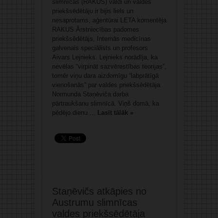
slimnīcas (RAKUS) valdi un valdes
priekšsēdētāju ir bijis liels un
nesaprotams, aģentūrai LETA komentēja
RAKUS Ārstniecības padomes
priekšsēdētājs, Internās medicīnas
galvenais speciālists un profesors
Aivars Lejnieks. Lejnieks norādīja, ka
nevēlas “virpināt sazvērestības teorijas”,
tomēr viņu dara aizdomīgu “labprātīgā
vienošanās” par valdes priekšsēdētāja
Normunda Staņēviča darba
pārtraukšanu slimnīcā. Viņš domā, ka
pēdējo dienu ...
Lasīt tālāk »
Staņēvičs atkāpies no
Austrumu slimnīcas
valdes priekšsēdētāja