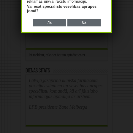
reklāmas un/vai rakstu informāciju.
finansēšanas modeļa pārskatīšana un
Vai esat speciālists veselības aprūpes
slimnīcu ...
Lasīt tālāk »
jomā?
Jā
Nē
Dienas citāts
Latvijā jāstiprina klīniskā farmaceita
pozīcijas slimnīcā un veselības aprūpes
speciālistu komandā, kā arī jāuzlabo
informācijas apmaiņa ar ārstiem.
LFB prezidente Zane Melberga