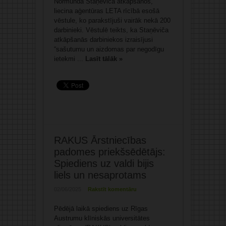
Normunda Staņēviča atkāpšanos,
liecina aģentūras LETA rīcībā esošā
vēstule, ko parakstījuši vairāk nekā 200
darbinieki. Vēstulē teikts, ka Staņēviča
atkāpšanās darbiniekos izraisījusi
“sašutumu un aizdomas par negodīgu
ietekmi ...
Lasīt tālāk »
RAKUS Ārstniecības
padomes priekšsēdētājs:
Spiediens uz valdi bijis
liels un nesaprotams
02/06/2025
Rakstīt komentāru
Pēdējā laikā spiediens uz Rīgas
Austrumu klīniskās universitātes