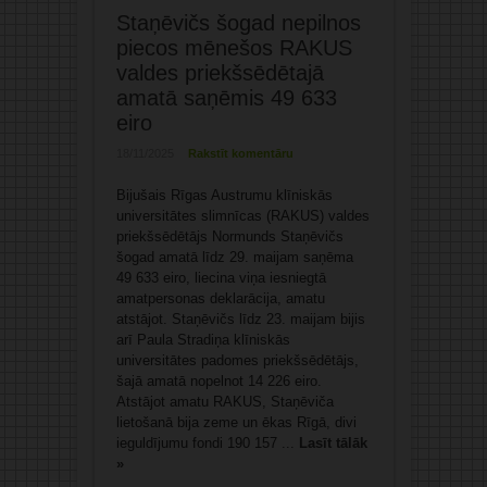
Staņēvičs šogad nepilnos
piecos mēnešos RAKUS
valdes priekšsēdētajā
amatā saņēmis 49 633
eiro
18/11/2025
Rakstīt komentāru
Bijušais Rīgas Austrumu klīniskās
universitātes slimnīcas (RAKUS) valdes
priekšsēdētājs Normunds Staņēvičs
šogad amatā līdz 29. maijam saņēma
49 633 eiro, liecina viņa iesniegtā
amatpersonas deklarācija, amatu
atstājot. Staņēvičs līdz 23. maijam bijis
arī Paula Stradiņa klīniskās
universitātes padomes priekšsēdētājs,
šajā amatā nopelnot 14 226 eiro.
Atstājot amatu RAKUS, Staņēviča
lietošanā bija zeme un ēkas Rīgā, divi
ieguldījumu fondi 190 157 ...
Lasīt tālāk
»