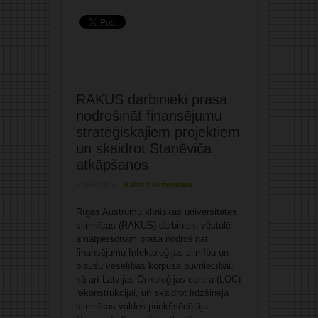
RAKUS darbinieki prasa
nodrošināt finansējumu
stratēģiskajiem projektiem
un skaidrot Staņēviča
atkāpšanos
02/06/2025
Rakstīt komentāru
Rīgas Austrumu klīniskās universitātes
slimnīcas (RAKUS) darbinieki vēstulē
amatpersonām prasa nodrošināt
finansējumu Infektoloģijas slimību un
plaušu veselības korpusa būvniecībai,
kā arī Latvijas Onkoloģijas centra (LOC)
rekonstrukcijai, un skaidrot līdzšinējā
slimnīcas valdes priekšsēdētāja