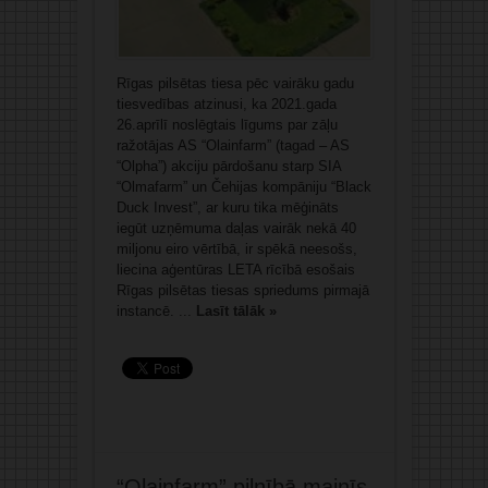
Rīgas pilsētas tiesa pēc vairāku gadu
tiesvedības atzinusi, ka 2021.gada
26.aprīlī noslēgtais līgums par zāļu
ražotājas AS “Olainfarm” (tagad – AS
“Olpha”) akciju pārdošanu starp SIA
“Olmafarm” un Čehijas kompāniju “Black
Duck Invest”, ar kuru tika mēģināts
iegūt uzņēmuma daļas vairāk nekā 40
miljonu eiro vērtībā, ir spēkā neesošs,
liecina aģentūras LETA rīcībā esošais
Rīgas pilsētas tiesas spriedums pirmajā
instancē. ...
Lasīt tālāk »
“Olainfarm” pilnībā mainīs