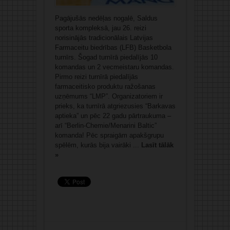
Pagājušās nedēļas nogalē, Saldus
sporta kompleksā, jau 26. reizi
norisinājās tradicionālais Latvijas
Farmaceitu biedrības (LFB) Basketbola
turnīrs. Šogad turnīrā piedalījās 10
komandas un 2 vecmeistaru komandas.
Pirmo reizi turnīrā piedalījās
farmaceitisko produktu ražošanas
uzņēmums “LMP”. Organizatoriem ir
prieks, ka turnīrā atgriezusies “Barkavas
aptieka” un pēc 22 gadu pārtraukuma –
arī “Berlin-Chemie/Menarini Baltic”
komanda! Pēc spraigām apakšgrupu
spēlēm, kurās bija vairāki ...
Lasīt tālāk
»