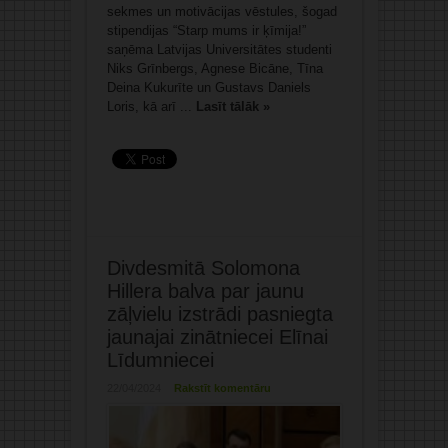
sekmes un motivācijas vēstules, šogad
stipendijas “Starp mums ir ķīmija!”
saņēma Latvijas Universitātes studenti
Niks Grīnbergs, Agnese Bicāne, Tīna
Deina Kukurīte un Gustavs Daniels
Loris, kā arī ...
Lasīt tālāk »
Divdesmitā Solomona
Hillera balva par jaunu
zāļvielu izstrādi pasniegta
jaunajai zinātniecei Elīnai
Līdumniecei
22/04/2024
Rakstīt komentāru