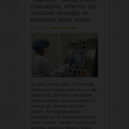
nosaukumu: informēs par
attīstības stratēģiju un
prezentēs jauno zīmolu
17/06/2024
Rakstīt komentāru
Šā gada 19.jūnijā plkst. 12.00 Latvijas
vadošais farmācijas uzņēmums un zāļu
ražotājs AS „Olainfarm” savā ražotnē
Olainē prezentēs jauno nosaukumu un
informēs par nākotnes attīstības
plāniem. Svinīgajā pasākumā
piedalīsies arī LR ekonomikas ministrs
Viktors Valainis, Latvijas Investīciju un
attīstības aģentūras direktors Raivis