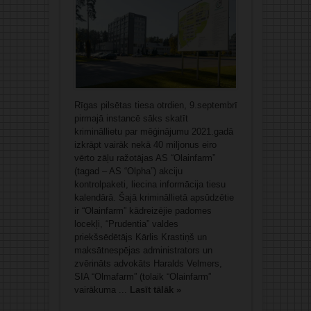
Rīgas pilsētas tiesa otrdien, 9.septembrī
pirmajā instancē sāks skatīt
krimināllietu par mēģinājumu 2021.gadā
izkrāpt vairāk nekā 40 miljonus eiro
vērto zāļu ražotājas AS “Olainfarm”
(tagad – AS “Olpha”) akciju
kontrolpaketi, liecina informācija tiesu
kalendārā. Šajā krimināllietā apsūdzētie
ir “Olainfarm” kādreizējie padomes
locekļi, “Prudentia” valdes
priekšsēdētājs Kārlis Krastiņš un
maksātnespējas administrators un
zvērināts advokāts Haralds Velmers,
SIA “Olmafarm” (tolaik “Olainfarm”
vairākuma ...
Lasīt tālāk »