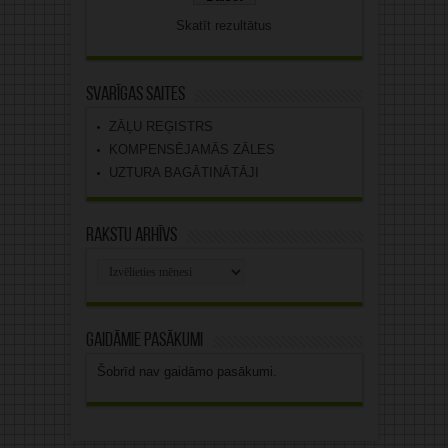
Skatīt rezultātus
Svarīgas saites
ZĀĻU REĢISTRS
KOMPENSĒJAMĀS ZĀLES
UZTURA BAGĀTINĀTĀJI
Rakstu arhīvs
Rakstu
arhīvs
Gaidāmie pasākumi
Šobrīd nav gaidāmo pasākumi.