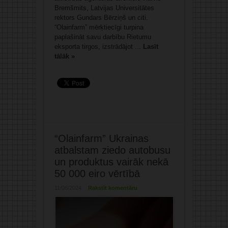
Bremšmits, Latvijas Universitātes
rektors Gundars Bērziņš un citi.
“Olainfarm” mērķtiecīgi turpina
paplašināt savu darbību Rietumu
eksporta tirgos, izstrādājot ...
Lasīt
tālāk »
“Olainfarm” Ukrainas
atbalstam ziedo autobusu
un produktus vairāk nekā
50 000 eiro vērtībā
11/06/2024
Rakstīt komentāru