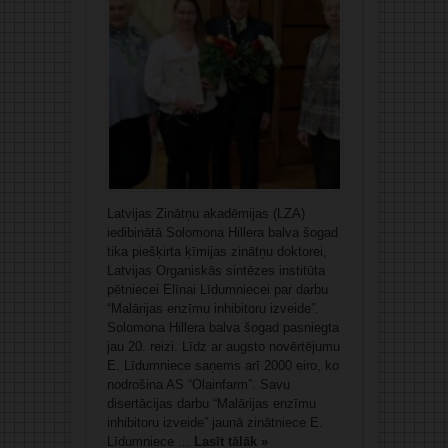
Latvijas Zinātņu akadēmijas (LZA)
iedibinātā Solomona Hillera balva šogad
tika piešķirta ķīmijas zinātņu doktorei,
Latvijas Organiskās sintēzes institūta
pētniecei Elīnai Līdumniecei par darbu
“Malārijas enzīmu inhibitoru izveide”.
Solomona Hillera balva šogad pasniegta
jau 20. reizi. Līdz ar augsto novērtējumu
E. Līdumniece saņems arī 2000 eiro, ko
nodrošina AS “Olainfarm”. Savu
disertācijas darbu “Malārijas enzīmu
inhibitoru izveide” jaunā zinātniece E.
Līdumniece ...
Lasīt tālāk »