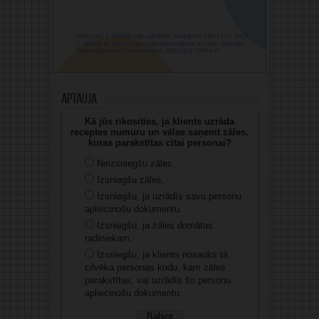
Aptauja
Kā jūs rīkosities, ja klients uzrāda
receptes numuru un vēlas saņemt zāles,
kuras parakstītas citai personai?
Neizsniegšu zāles.
Izsniegšu zāles.
Izsniegšu, ja uzrādīs savu personu
apliecinošu dokumentu.
Izsniegšu, ja zāles domātas
radiniekam.
Izsniegšu, ja klients nosauks tā
cilvēka personas kodu, kam zāles
parakstītas, vai uzrādīs šo personu
apliecinošu dokumentu.