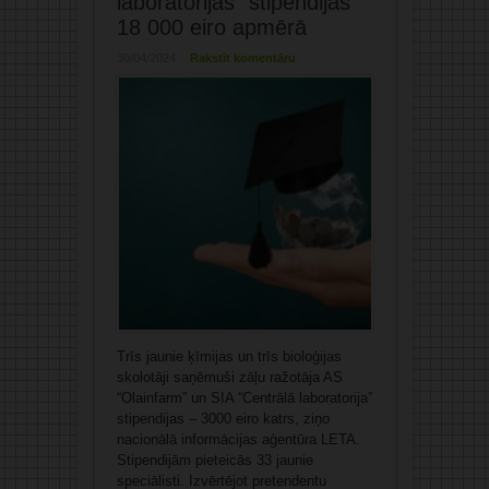
laboratorijas” stipendijas
18 000 eiro apmērā
30/04/2024
Rakstīt komentāru
Trīs jaunie ķīmijas un trīs bioloģijas
skolotāji saņēmuši zāļu ražotāja AS
“Olainfarm” un SIA “Centrālā laboratorija”
stipendijas – 3000 eiro katrs, ziņo
nacionālā informācijas aģentūra LETA.
Stipendijām pieteicās 33 jaunie
speciālisti. Izvērtējot pretendentu