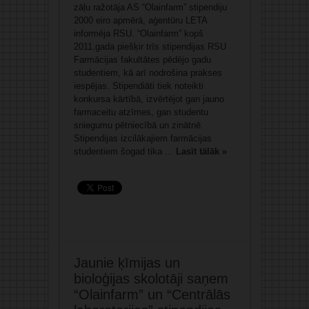
zāļu ražotāja AS “Olainfarm” stipendiju
2000 eiro apmērā, aģentūru LETA
informēja RSU. “Olainfarm” kopš
2011.gada piešķir trīs stipendijas RSU
Farmācijas fakultātes pēdējo gadu
studentiem, kā arī nodrošina prakses
iespējas. Stipendiāti tiek noteikti
konkursa kārtībā, izvērtējot gan jauno
farmaceitu atzīmes, gan studentu
sniegumu pētniecībā un zinātnē.
Stipendijas izcilākajiem farmācijas
studentiem šogad tika ...
Lasīt tālāk »
Jaunie ķīmijas un
bioloģijas skolotāji saņem
“Olainfarm” un “Centrālās