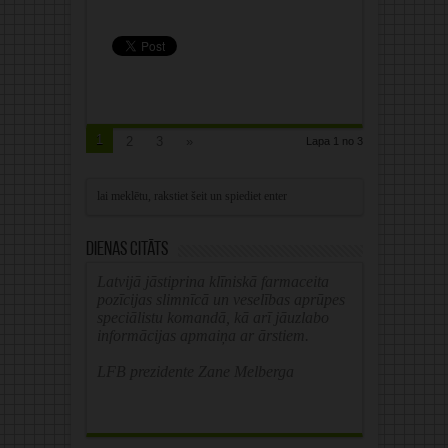
1
2
3
»
Lapa 1 no 3
Dienas citāts
Latvijā jāstiprina klīniskā farmaceita
pozīcijas slimnīcā un veselības aprūpes
speciālistu komandā, kā arī jāuzlabo
informācijas apmaiņa ar ārstiem.
LFB prezidente Zane Melberga