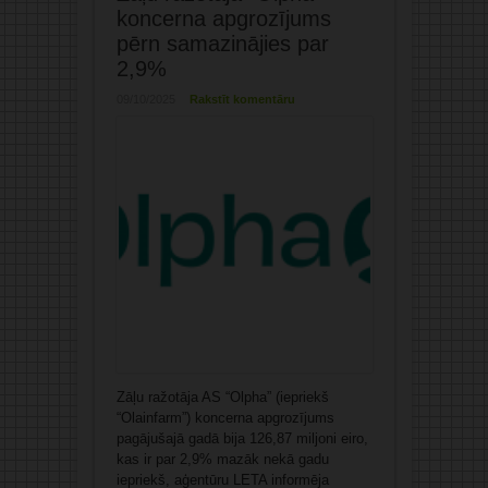
koncerna apgrozījums
pērn samazinājies par
2,9%
09/10/2025
Rakstīt komentāru
Zāļu ražotāja AS “Olpha” (iepriekš
“Olainfarm”) koncerna apgrozījums
pagājušajā gadā bija 126,87 miljoni eiro,
kas ir par 2,9% mazāk nekā gadu
iepriekš, aģentūru LETA informēja