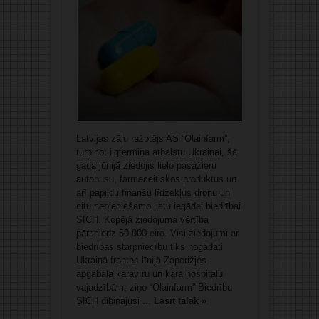
Latvijas zāļu ražotājs AS “Olainfarm”,
turpinot ilgtermiņa atbalstu Ukrainai, šā
gada jūnijā ziedojis lielo pasažieru
autobusu, farmaceitiskos produktus un
arī papildu finanšu līdzekļus dronu un
citu nepieciešamo lietu iegādei biedrībai
SICH. Kopējā ziedojuma vērtība
pārsniedz 50 000 eiro. Visi ziedojumi ar
biedrības starpniecību tiks nogādāti
Ukrainā frontes līnijā Zaporižjes
apgabalā karavīru un kara hospitāļu
vajadzībām, ziņo “Olainfarm” Biedrību
SICH dibinājusi ...
Lasīt tālāk »