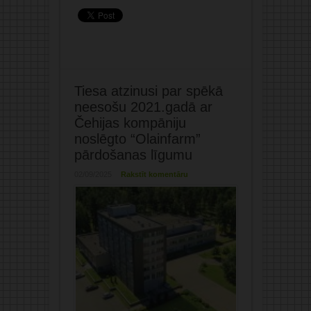
Tiesa atzinusi par spēkā
neesošu 2021.gadā ar
Čehijas kompāniju
noslēgto “Olainfarm”
pārdošanas līgumu
02/09/2025
Rakstīt komentāru