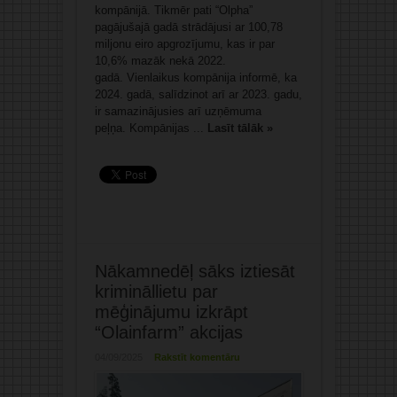
kompānijā. Tikmēr pati “Olpha”
pagājušajā gadā strādājusi ar 100,78
miljonu eiro apgrozījumu, kas ir par
10,6% mazāk nekā 2022.
gadā. Vienlaikus kompānija informē, ka
2024. gadā, salīdzinot arī ar 2023. gadu,
ir samazinājusies arī uzņēmuma
peļņa. Kompānijas ...
Lasīt tālāk »
Nākamnedēļ sāks iztiesāt
krimināllietu par
mēģinājumu izkrāpt
“Olainfarm” akcijas
04/09/2025
Rakstīt komentāru