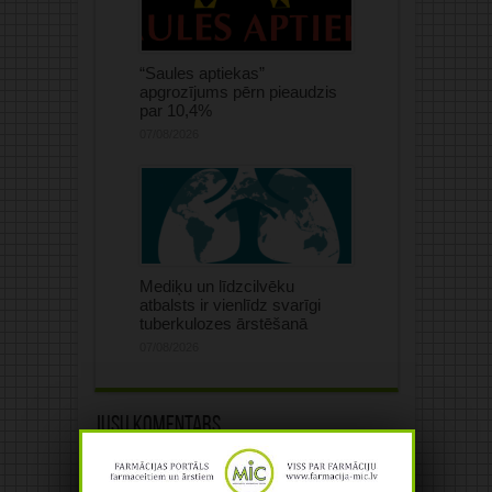
“Saules aptiekas”
apgrozījums pērn pieaudzis
par 10,4%
07/08/2026
Mediķu un līdzcilvēku
atbalsts ir vienlīdz svarīgi
tuberkulozes ārstēšanā
07/08/2026
Jūsu komentārs
Jūsu e-pasta adrese netiks
publicēta.Atzīmētie lauki ir obligāti
*