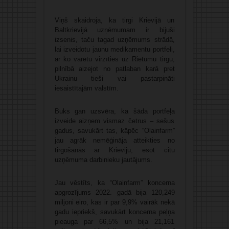
Viņš skaidroja, ka tirgi Krievijā un
Baltkrievijā uzņēmumam ir bijuši
izsenis, taču tagad uzņēmums strādā,
lai izveidotu jaunu medikamentu portfeli,
ar ko varētu virzīties uz Rietumu tirgu,
pilnībā aizejot no patlaban karā pret
Ukrainu tieši vai pastarpināti
iesaistītajām valstīm.
Buks gan uzsvēra, ka šāda portfeļa
izveide aizņem vismaz četrus – sešus
gadus, savukārt tas, kāpēc “Olainfarm”
jau agrāk nemēģināja atteikties no
tirgošanās ar Krieviju, esot citu
uzņēmuma darbinieku jautājums.
Jau vēstīts, ka “Olainfarm” koncerna
apgrozījums 2022. gadā bija 120,249
miljoni eiro, kas ir par 9,9% vairāk nekā
gadu iepriekš, savukārt koncerna peļņa
pieauga par 66,5% un bija 21,161