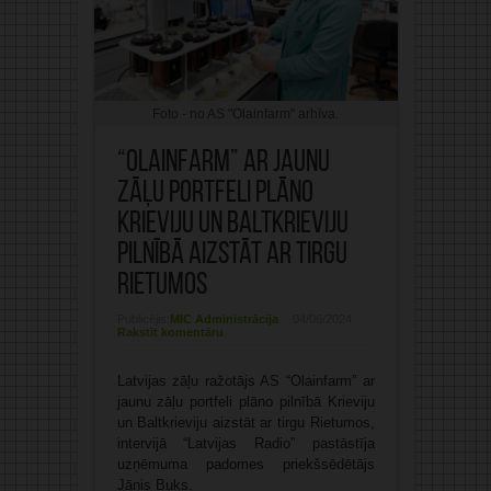
Foto - no AS "Olainfarm" arhīva.
“Olainfarm” ar jaunu
zāļu portfeli plāno
Krieviju un Baltkrieviju
pilnībā aizstāt ar tirgu
Rietumos
Publicējis:
MIC Administrācija
04/06/2024
Rakstīt komentāru
Latvijas zāļu ražotājs AS “Olainfarm” ar
jaunu zāļu portfeli plāno pilnībā Krieviju
un Baltkrieviju aizstāt ar tirgu Rietumos,
intervijā “Latvijas Radio” pastāstīja
uzņēmuma padomes priekšsēdētājs
Jānis Buks.