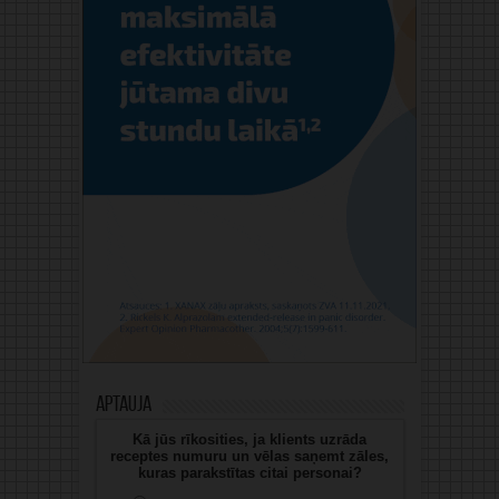
Aptauja
Kā jūs rīkosities, ja klients uzrāda
receptes numuru un vēlas saņemt zāles,
kuras parakstītas citai personai?