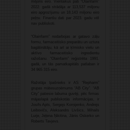
miljons eiro. Vienlaikus pati “Olainfarm”
2022. gadā strādāja ar 113,537 miljonu
eiro apgrozījumu un 18,143 miljonu eiro
peļņu. Finanšu dati par 2023. gadu vēl
nav publiskoti.
“Olainfarm” nodarbojas ar gatavo zāļu
formu, farmaceitisko preparātu un uztura
bagātinātāju, kā arī ar ķīmisko vielu un
aktīvo farmaceitisko ingredientu
ražošanu. “Olainfarm” reģistrēta 1991.
gadā, un tās pamatkapitāls patlaban ir
34 965 315 eiro.
Ražotāja īpašnieks ir AS “Repharm”
grupas mātesuzņēmums “AB City”. “AB
City” patiesie labuma guvēji, pēc firmas
mājaslapā publiskotās informācijas, ir
Josifs Apts, Sergejs Korņijenko, Andrejs
Leibovičs, Aleksandrs Livšics, Mihails
Lurje, Jeļena Ņikitina, Jānis Oskerko un
Roberts Tavjevs.