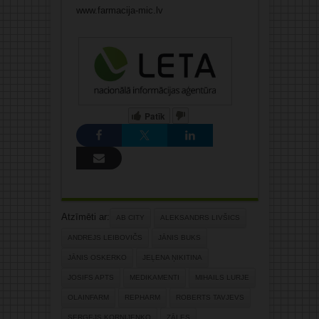
www.farmacija-mic.lv
Patīk
Atzīmēti ar:
AB CITY
ALEKSANDRS LIVŠICS
ANDREJS LEIBOVIČS
JĀNIS BUKS
JĀNIS OSKERKO
JEĻENA ŅIKITINA
JOSIFS APTS
MEDIKAMENTI
MIHAILS LURJE
OLAINFARM
REPHARM
ROBERTS TAVJEVS
SERGEJS KORŅIJENKO
ZĀLES