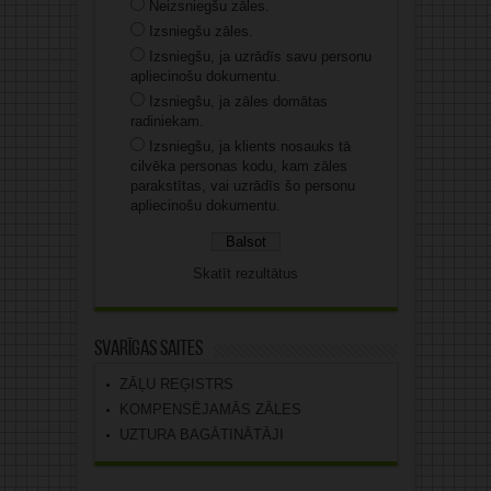
Neizsniegšu zāles.
Izsniegšu zāles.
Izsniegšu, ja uzrādīs savu personu
apliecinošu dokumentu.
Izsniegšu, ja zāles domātas
radiniekam.
Izsniegšu, ja klients nosauks tā
cilvēka personas kodu, kam zāles
parakstītas, vai uzrādīs šo personu
apliecinošu dokumentu.
Skatīt rezultātus
Svarīgas saites
ZĀĻU REĢISTRS
KOMPENSĒJAMĀS ZĀLES
UZTURA BAGĀTINĀTĀJI