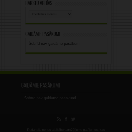
Rakstu arhīvs
Rakstu
arhīvs
Gaidāmie pasākumi
Šobrīd nav gaidāmo pasākumi.
Gaidāmie pasākumi
Šobrīd nav gaidāmo pasākumi.
Redakcija nenes atbildību sarežģījumu gadījumos, kas