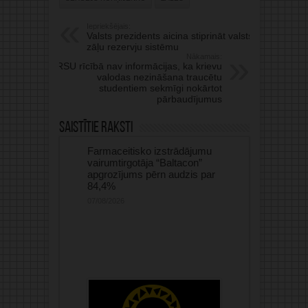
Iepriekšējais:
Valsts prezidents aicina stiprināt valsts
zāļu rezervju sistēmu
Nākamais:
RSU rīcībā nav informācijas, ka krievu
valodas nezināšana traucētu
studentiem sekmīgi nokārtot
pārbaudījumus
Saistītie raksti
Farmaceitisko izstrādājumu
vairumtirgotāja “Baltacon”
apgrozījums pērn audzis par
84,4%
07/08/2026