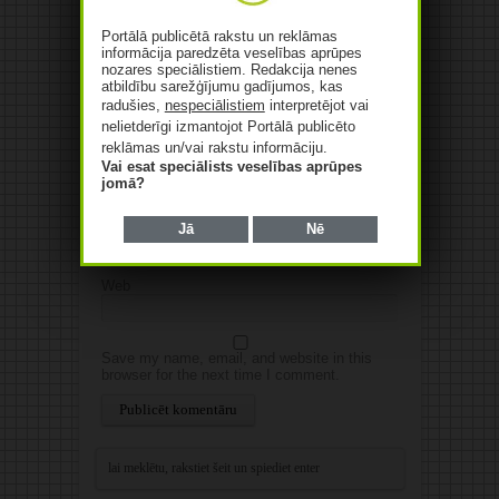
Portālā publicētā rakstu un reklāmas
informācija paredzēta veselības aprūpes
nozares speciālistiem. Redakcija nenes
atbildību sarežģījumu gadījumos, kas
radušies,
nespeciālistiem
interpretējot vai
nelietderīgi izmantojot Portālā publicēto
reklāmas un/vai rakstu informāciju.
Vai esat speciālists veselības aprūpes
Vārds
*
jomā?
Jā
Nē
E-pasts
*
Web
Save my name, email, and website in this
browser for the next time I comment.
Alternative: