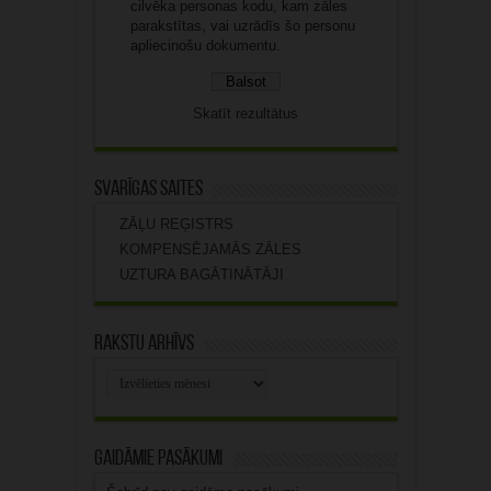
cilvēka personas kodu, kam zāles
parakstītas, vai uzrādīs šo personu
apliecinošu dokumentu.
Skatīt rezultātus
Svarīgas saites
ZĀĻU REĢISTRS
KOMPENSĒJAMĀS ZĀLES
UZTURA BAGĀTINĀTĀJI
Rakstu arhīvs
Rakstu
arhīvs
Gaidāmie pasākumi