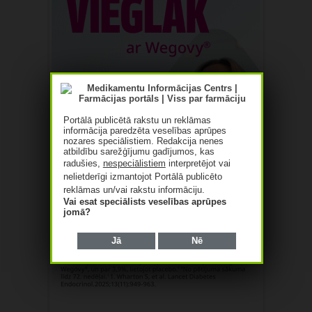
Portālā publicētā rakstu un reklāmas
informācija paredzēta veselības aprūpes
nozares speciālistiem. Redakcija nenes
atbildību sarežģījumu gadījumos, kas
radušies,
nespeciālistiem
interpretējot vai
nelietderīgi izmantojot Portālā publicēto
reklāmas un/vai rakstu informāciju.
Vai esat speciālists veselības aprūpes
jomā?
Jā
Nē