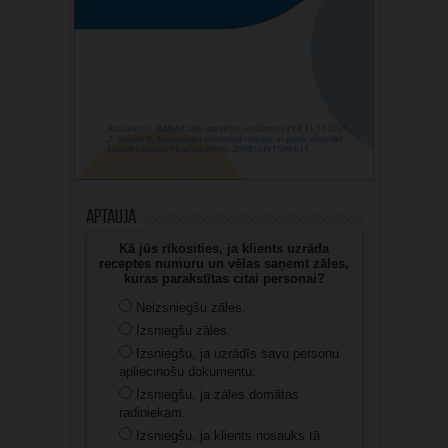
Aptauja
Kā jūs rīkosities, ja klients uzrāda
receptes numuru un vēlas saņemt zāles,
kuras parakstītas citai personai?
Neizsniegšu zāles.
Izsniegšu zāles.
Izsniegšu, ja uzrādīs savu personu
apliecinošu dokumentu.
Izsniegšu, ja zāles domātas
radiniekam.
Izsniegšu, ja klients nosauks tā