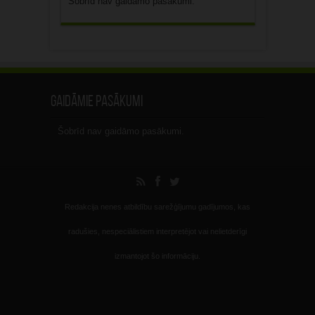
Šobrīd nav gaidāmo pasākumi.
Gaidāmie pasākumi
Šobrīd nav gaidāmo pasākumi.
Redakcija nenes atbildību sarežģījumu gadījumos, kas
radušies, nespeciālistiem interpretējot vai nelietderīgi
izmantojot šo informāciju.