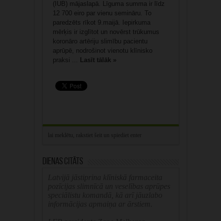
(IUB) mājaslapā. Līguma summa ir līdz
12 700 eiro par vienu semināru. To
paredzēts rīkot 9.maijā. Iepirkuma
mērķis ir izglītot un novērst trūkumus
koronāro artēriju slimību pacientu
aprūpē, nodrošinot vienotu klīnisko
praksi ...
Lasīt tālāk »
Dienas citāts
Latvijā jāstiprina klīniskā farmaceita
pozīcijas slimnīcā un veselības aprūpes
speciālistu komandā, kā arī jāuzlabo
informācijas apmaiņa ar ārstiem.