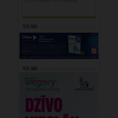
LFB prezidente Zane Melberga
Reklāma
Reklāma