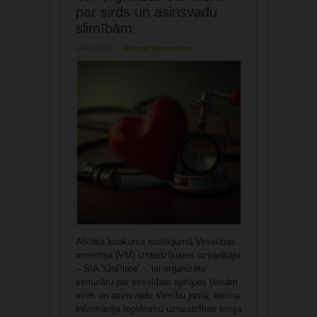
par sirds un asinsvadu
slimībām
14/04/2025
Rakstīt komentāru
Atklāta konkursa noslēgumā Veselības
ministrija (VM) izraudzījusies uzvarētāju
– SIA “OnPlate” -, lai organizētu
semināru par veselības aprūpes tēmām
sirds un asinsvadu slimību jomā, liecina
informācija Iepirkumu uzraudzības biroja