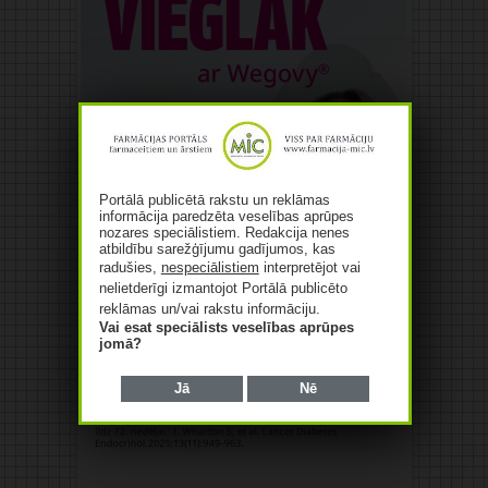
Portālā publicētā rakstu un reklāmas
informācija paredzēta veselības aprūpes
nozares speciālistiem. Redakcija nenes
atbildību sarežģījumu gadījumos, kas
radušies,
nespeciālistiem
interpretējot vai
nelietderīgi izmantojot Portālā publicēto
reklāmas un/vai rakstu informāciju.
Vai esat speciālists veselības aprūpes
jomā?
Jā
Nē