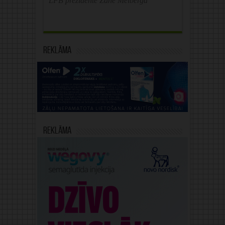
LFB prezidente Zane Melberga
Reklāma
Reklāma