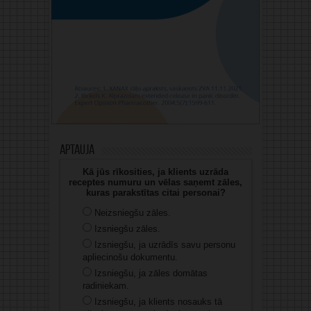
Aptauja
Kā jūs rīkosities, ja klients uzrāda
receptes numuru un vēlas saņemt zāles,
kuras parakstītas citai personai?
Neizsniegšu zāles.
Izsniegšu zāles.
Izsniegšu, ja uzrādīs savu personu
apliecinošu dokumentu.
Izsniegšu, ja zāles domātas
radiniekam.
Izsniegšu, ja klients nosauks tā