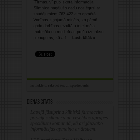
“Firmas.lv” publiskotā informācija.
Slimnīca pagājušo gadu noslēgusi ar
zaudējumiem 763 422 eiro apmērā.
Vadības ziņojumā minēts, ka pērnā
gada darbības rezultātu ietekmēja
materiālu un medicīnas preču izmaksu
pieaugums, kā arī ...
Lasīt tālāk »
Dienas citāts
Latvijā jāstiprina klīniskā farmaceita
pozīcijas slimnīcā un veselības aprūpes
speciālistu komandā, kā arī jāuzlabo
informācijas apmaiņa ar ārstiem.