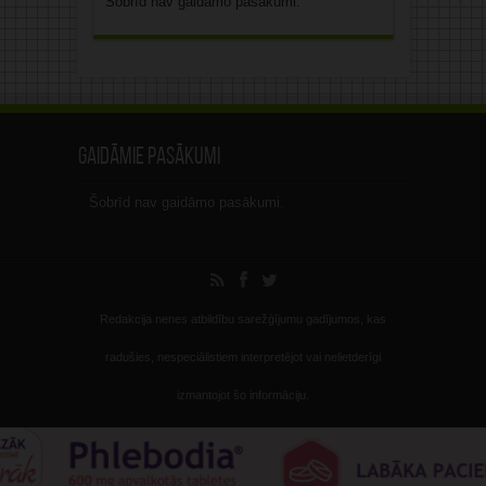
Šobrīd nav gaidāmo pasākumi.
Gaidāmie pasākumi
Šobrīd nav gaidāmo pasākumi.
Redakcija nenes atbildību sarežģījumu gadījumos, kas
radušies, nespeciālistiem interpretējot vai nelietderīgi
izmantojot šo informāciju.