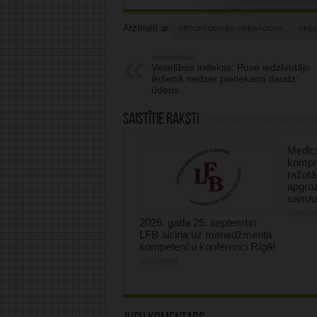
Atzīmēti ar:
ORTOPĒDISKĀS OPERĀCIJAS
SKEL
Iepriekšējais:
Veselības indekss: Puse iedzīvotāju
ikdienā nedzer pietiekami daudz
ūdens
Saistītie raksti
Medicī
kompre
ražotā
apgro
samaz
06/08/2
2026. gada 25. septembrī
LFB aicina uz menedžmenta
kompetenču konferenci Rīgā!
06/08/2026