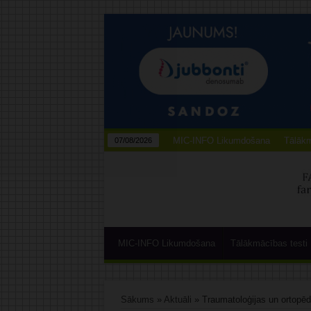
MIC-INFO Likumdošana
Tālākm
07/08/2026
MIC-INFO Likumdošana
Tālākmācības testi
Sākums
»
Aktuāli
»
Traumatoloģijas un ortopēd