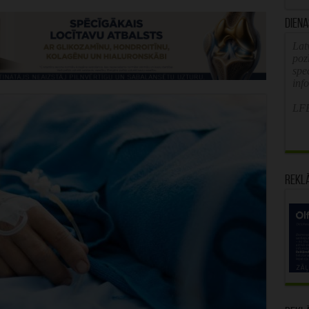
Diena
Latv
poz
spe
inf
LFB
Rekl