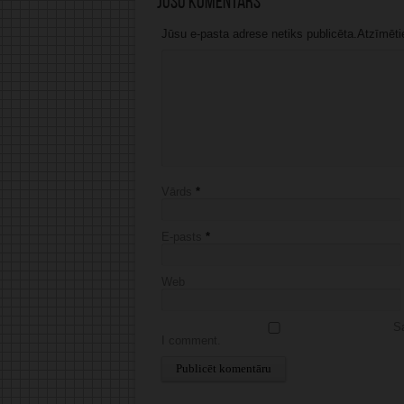
Jūsu komentārs
Jūsu e-pasta adrese netiks publicēta.Atzīmētie 
Vārds
*
E-pasts
*
Web
Sa
I comment.
Alternative: