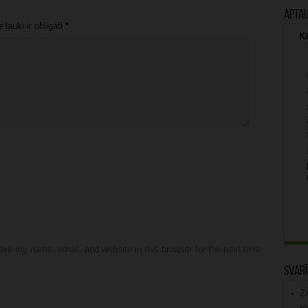
Apta
lauki ir obligāti
*
Kā
ve my name, email, and website in this browser for the next time
Svarī
Z