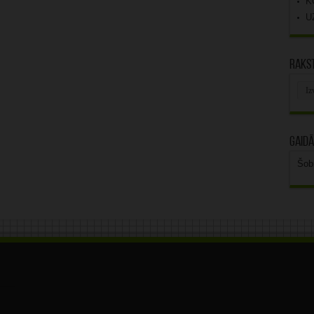
K
U
Rakst
Rak
arhī
Gaidā
Šob