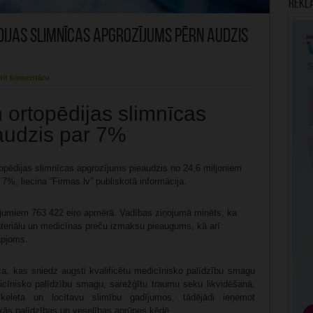
Rekl
ijas slimnīcas apgrozījums pērn audzis
tīt komentāru
 ortopēdijas slimnīcas
audzis par 7%
topēdijas slimnīcas apgrozījums pieaudzis no 24,6 miljoniem
7%, liecina “Firmas.lv” publiskotā informācija.
jumiem 763 422 eiro apmērā. Vadības ziņojumā minēts, ka
ateriālu un medicīnas preču izmaksu pieaugums, kā arī
apjoms.
ca, kas sniedz augsti kvalificētu medicīnisko palīdzību smagu
cīnisko palīdzību smagu, sarežģītu traumu seku likvidēšanā,
keleta un locītavu slimību gadījumos, tādējādi ieņemot
kās palīdzības un veselības aprūpes ķēdē.