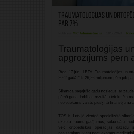
Traumatoloģijas un ortopēd
par 7%
Publicējis:
MIC Administrācija
18/06/2024
Raks
Traumatoloģijas un
apgrozījums pērn 
Rīga, 17.jūn., LETA. Traumatoloģijas un or
2022.gadā līdz 26,26 miljoniem pērn jeb par 
Slimnīca pagājušo gadu noslēgusi ar zaudē
pērnā gada darbības rezultātu ietekmēja m
nepietiekams valsts piešķirtā finansējuma 
TOS ir Latvijā vienīgā specializētā slimnī
skeleta traumu gadījumos, sekundāru medi
veic ortopēdiskās operācijas dažādu s
neaizstājamu vietu neatliekamās medicīnis