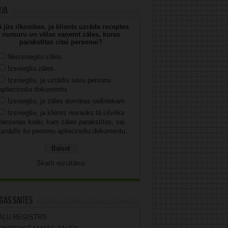
uja
 jūs rīkosities, ja klients uzrāda receptes
numuru un vēlas saņemt zāles, kuras
parakstītas citai personai?
Neizsniegšu zāles.
Izsniegšu zāles.
Izsniegšu, ja uzrādīs savu personu
apliecinošu dokumentu.
Izsniegšu, ja zāles domātas radiniekam.
Izsniegšu, ja klients nosauks tā cilvēka
personas kodu, kam zāles parakstītas, vai
uzrādīs šo personu apliecinošu dokumentu.
Skatīt rezultātus
gas saites
ĀĻU REĢISTRS