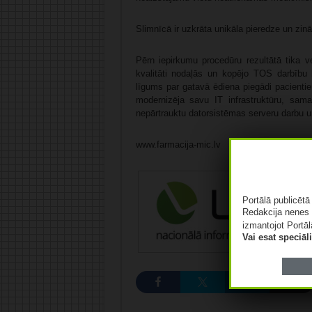
Slimnīcā ir uzkrāta unikāla pieredze un zi
Pērn iepirkumu procedūru rezultātā tika v
kvalitāti nodaļās un kopējo TOS darbību
līgums par gatavā ēdiena piegādi pacientie
modernizēja savu IT infrastruktūru, sama
nepārtrauktu datorsistēmas serveru darbu u
www.farmacija-mic.lv
Portālā publicēt
Redakcija nenes 
izmantojot Portāl
Vai esat speciā