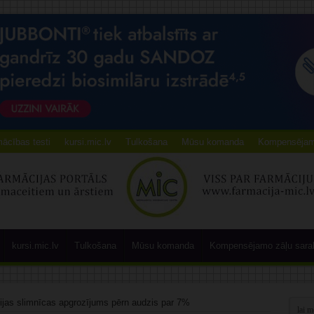
ācības testi
kursi.mic.lv
Tulkošana
Mūsu komanda
Kompensējamo
kursi.mic.lv
Tulkošana
Mūsu komanda
Kompensējamo zāļu sara
ijas slimnīcas apgrozījums pērn audzis par 7%