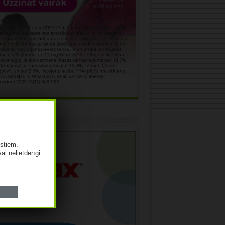
āma
istiem.
vai nelietderīgi