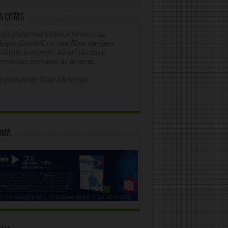
s citāts
ijā jāstiprina klīniskā farmaceita
īcijas slimnīcā un veselības aprūpes
ciālistu komandā, kā arī jāuzlabo
ormācijas apmaiņa ar ārstiem.
 prezidente Zane Melberga
āma