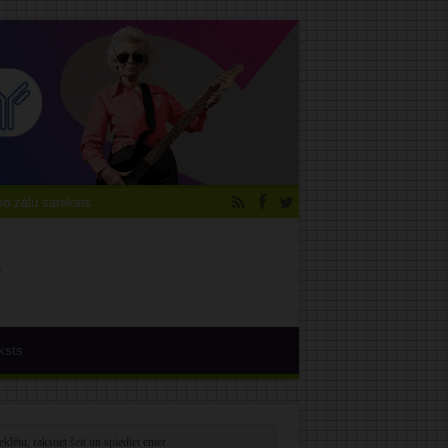
 zāļu saraksts
ksts