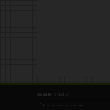
Gaidāmie pasākumi
Šobrīd nav gaidāmo pasākumi.