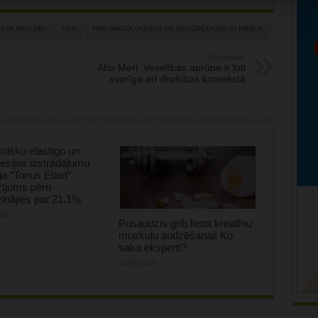
ETA TRAUMU
TOS
TRAUMATOLOĢIJAS UN ORTOPĒDIJAS SLIMNĪCA
Nākamais:
Abu Meri: Veselības aprūpe ir ļoti
svarīga arī drošības kontekstā
nisko elastīgo un
sijas izstrādājumu
ja “Tonus Elast”
zījums pērn
inājies par 21,1%
026
Pusaudzis grib lietot kreatīnu
muskuļu audzēšanai! Ko
saka eksperti?
06/08/2026