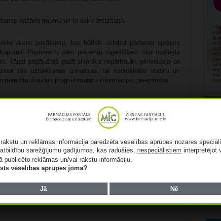
nāšanas dažādu traumu un to seku ārstēšanā.
eikta virkne pasākumu, kas būtiski uzlabot pacientu aprūpes
 kopumā. Piemēram, pērn pacientu vajadzībām tika noslēgts
m. Tāpat pagājušajā gadā slimnīca nepārtraukti pilnveidoja un
zinot tās uzturēšanas izmaksas, lai nodrošinātu stabilu un
n neradītu draudus programmatūru informācijas pieejamībai.
Rekl
ā rakstu un reklāmas informācija paredzēta veselības aprūpes nozares speciāl
atbildību sarežģījumu gadījumos, kas radušies,
nespeciālistiem
interpretējot 
ā publicēto reklāmas un/vai rakstu informāciju.
lists veselības aprūpes jomā?
Patīk
Jā
Nē