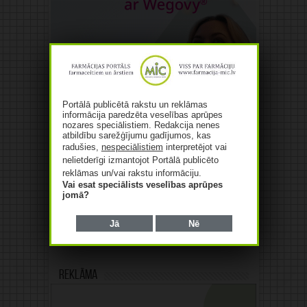
Portālā publicētā rakstu un reklāmas
informācija paredzēta veselības aprūpes
nozares speciālistiem. Redakcija nenes
atbildību sarežģījumu gadījumos, kas
radušies,
nespeciālistiem
interpretējot vai
nelietderīgi izmantojot Portālā publicēto
reklāmas un/vai rakstu informāciju.
Vai esat speciālists veselības aprūpes
jomā?
Jā
Nē
Reklāma