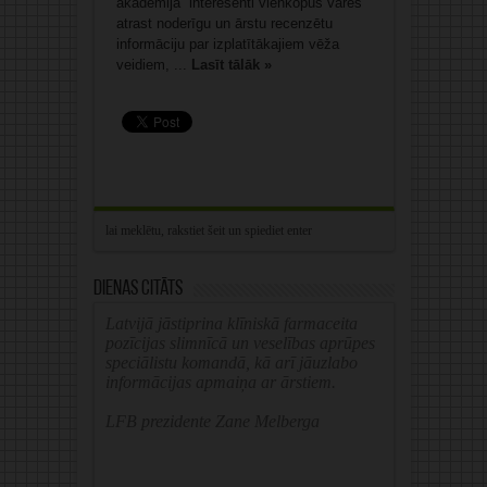
akadēmija” interesenti vienkopus varēs
atrast noderīgu un ārstu recenzētu
informāciju par izplatītākajiem vēža
veidiem, ...
Lasīt tālāk »
Dienas citāts
Latvijā jāstiprina klīniskā farmaceita
pozīcijas slimnīcā un veselības aprūpes
speciālistu komandā, kā arī jāuzlabo
informācijas apmaiņa ar ārstiem.
LFB prezidente Zane Melberga