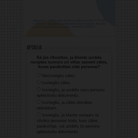
Aptauja
Kā jūs rīkosities, ja klients uzrāda
receptes numuru un vēlas saņemt zāles,
kuras parakstītas citai personai?
Neizsniegšu zāles.
Izsniegšu zāles.
Izsniegšu, ja uzrādīs savu personu
apliecinošu dokumentu.
Izsniegšu, ja zāles domātas
radiniekam.
Izsniegšu, ja klients nosauks tā
cilvēka personas kodu, kam zāles
parakstītas, vai uzrādīs šo personu
apliecinošu dokumentu.