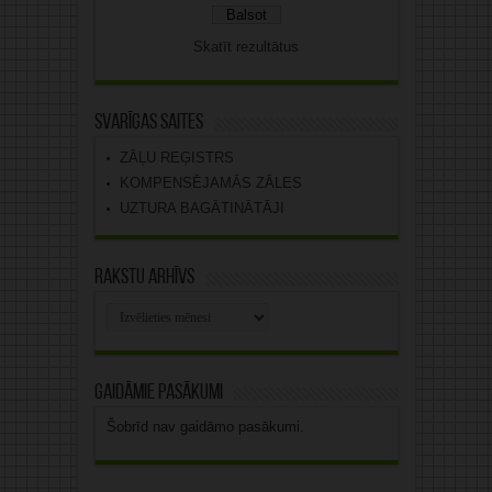
Skatīt rezultātus
Svarīgas saites
ZĀĻU REĢISTRS
KOMPENSĒJAMĀS ZĀLES
UZTURA BAGĀTINĀTĀJI
Rakstu arhīvs
Rakstu
arhīvs
Gaidāmie pasākumi
Šobrīd nav gaidāmo pasākumi.