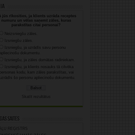
uja
 jūs rīkosities, ja klients uzrāda receptes
numuru un vēlas saņemt zāles, kuras
parakstītas citai personai?
Neizsniegšu zāles.
Izsniegšu zāles.
Izsniegšu, ja uzrādīs savu personu
apliecinošu dokumentu.
Izsniegšu, ja zāles domātas radiniekam.
Izsniegšu, ja klients nosauks tā cilvēka
personas kodu, kam zāles parakstītas, vai
uzrādīs šo personu apliecinošu dokumentu.
Skatīt rezultātus
gas saites
ĀĻU REĢISTRS