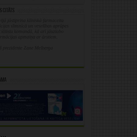
s citāts
ijā jāstiprina klīniskā farmaceita
īcijas slimnīcā un veselības aprūpes
ciālistu komandā, kā arī jāuzlabo
ormācijas apmaiņa ar ārstiem.
 prezidente Zane Melberga
āma