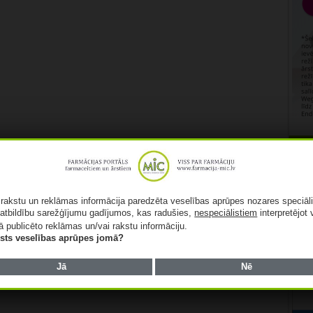
Rekl
ā rakstu un reklāmas informācija paredzēta veselības aprūpes nozares speciāl
atbildību sarežģījumu gadījumos, kas radušies,
nespeciālistiem
interpretējot 
ā publicēto reklāmas un/vai rakstu informāciju.
lists veselības aprūpes jomā?
Jā
Nē