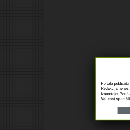
Portālā publicēt
Redakcija nenes 
izmantojot Portāl
Vai esat speciā