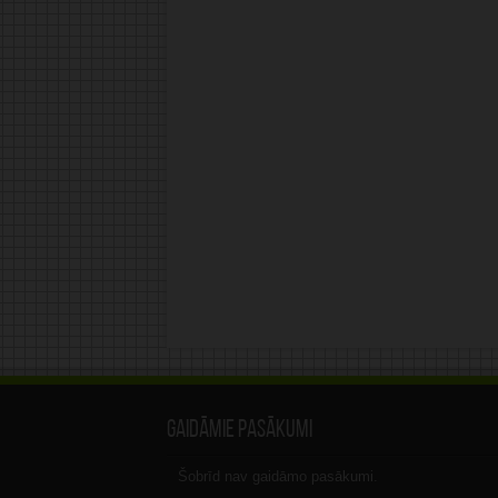
Gaidāmie pasākumi
Šobrīd nav gaidāmo pasākumi.