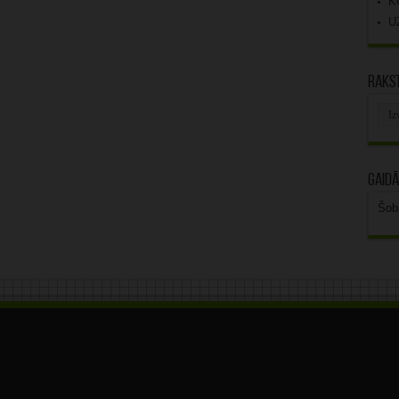
K
U
Rakst
Rak
arhī
Gaidā
Šob