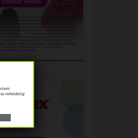
āma
istiem.
vai nelietderīgi