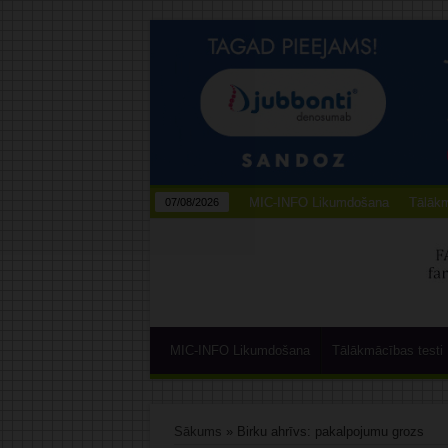
MIC-INFO Likumdošana
Tālākm
07/08/2026
MIC-INFO Likumdošana
Tālākmācības testi
Sākums
»
Birku ahrīvs: pakalpojumu grozs