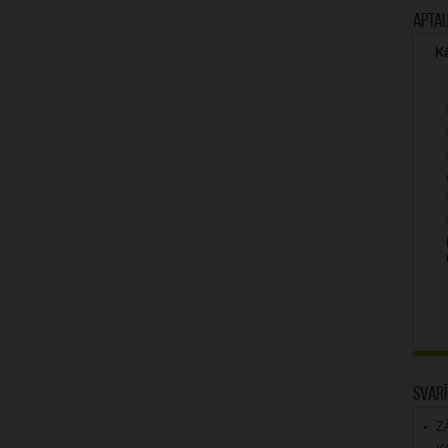
Apta
Kā
Svarī
Z