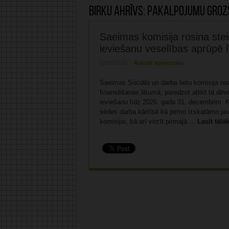
Birku ahrīvs:
pakalpojumu groz
Saeimas komisija rosina stei
ieviešanu veselības aprūpē 
03/06/2026
Rakstīt komentāru
Saeimas Sociālo un darba lietu komisija ro
finansēšanas likumā, paredzot atlikt tā dē
ieviešanu līdz 2026. gada 31. decembrim. Ko
sēdes darba kārtībā kā pirmo izskatāmo jaut
komisijai, kā arī virzīt pirmajā ...
Lasīt tālā