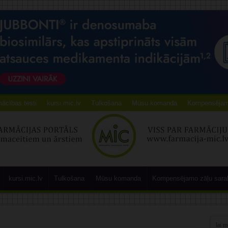
ācības testi
kursi.mic.lv
Tulkošana
Mūsu komanda
Kompensējamo
kursi.mic.lv
Tulkošana
Mūsu komanda
Kompensējamo zāļu sara