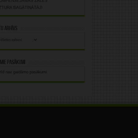
OMPENSĒJAMĀS ZĀLES
ZTURA BAGĀTINĀTĀJI
u arhīvs
stu
vs
mie pasākumi
rīd nav gaidāmo pasākumi.