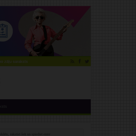
 zāļu saraksts
ksts