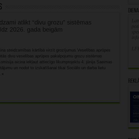
s
Diena
Latv
dzami atlikt “divu grozu” sistēmas
poz
līdz 2026. gada beigām
spe
inf
LFB
sina steidzamības kārtībā virzīt grozījumus Veselības aprūpes
vētās divu veselības aprūpes pakalpojumu grozu sistēmas
misija aicina iekļaut attiecīgo likumprojektu 4. jūnija Saeimas
ājumu un nodot to izskatīšanai tikai Sociālo un darba lietu
k »
Rekl