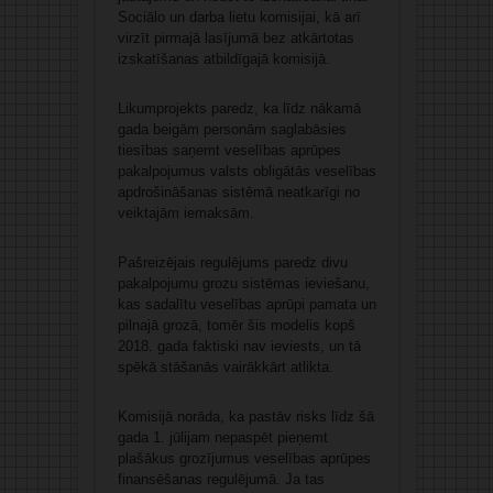
Sociālo un darba lietu komisijai, kā arī
virzīt pirmajā lasījumā bez atkārtotas
izskatīšanas atbildīgajā komisijā.
Likumprojekts paredz, ka līdz nākamā
gada beigām personām saglabāsies
tiesības saņemt veselības aprūpes
pakalpojumus valsts obligātās veselības
apdrošināšanas sistēmā neatkarīgi no
veiktajām iemaksām.
Pašreizējais regulējums paredz divu
pakalpojumu grozu sistēmas ieviešanu,
kas sadalītu veselības aprūpi pamata un
pilnajā grozā, tomēr šis modelis kopš
2018. gada faktiski nav ieviests, un tā
spēkā stāšanās vairākkārt atlikta.
Komisijā norāda, ka pastāv risks līdz šā
gada 1. jūlijam nepaspēt pieņemt
plašākus grozījumus veselības aprūpes
finansēšanas regulējumā. Ja tas