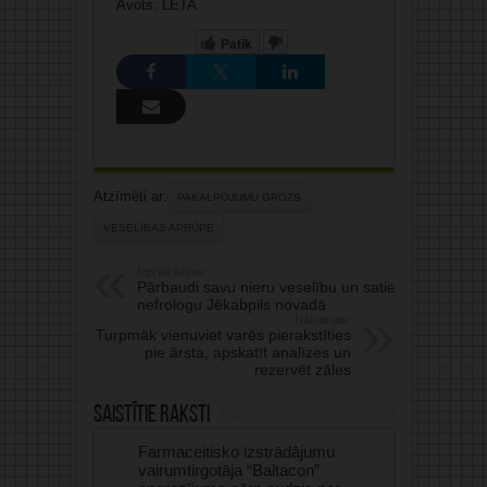
Avots: LETA
Patīk
Atzīmēti ar:
PAKALPOJUMU GROZS
VESELĪBAS APRŪPE
Iepriekšējais:
Pārbaudi savu nieru veselību un satiec
nefrologu Jēkabpils novadā
Nākamais:
Turpmāk vienuviet varēs pierakstīties
pie ārsta, apskatīt analīzes un
rezervēt zāles
Saistītie raksti
Farmaceitisko izstrādājumu
vairumtirgotāja “Baltacon”