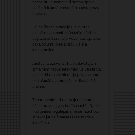
nenotiktu, automātiski stātos spēkā
esošajā likumā paredzētais divu grozu
modelis.
Lai no šādas situācijas izvairītos,
rosināts pagarināt pašreizējo kārtību,
saglabājot līdzšinējo veselības aprūpes
pakalpojumu pieejamību visiem
iedzīvotājiem.
Anotācijā uzsvērts, ka piedāvātajām
izmaiņām nebūs ietekmes uz valsts vai
pašvaldību budžetiem, jo pakalpojumu
nodrošināšana turpināsies līdzšinējā
praksē.
Tāpat norādīts, ka grozījumi neradīs
būtiskas izmaiņas tiesību sistēmā, bet
nodrošinās regulējuma nepārtrauktību,
atliekot jauna finansēšanas modeļa
ieviešanu.