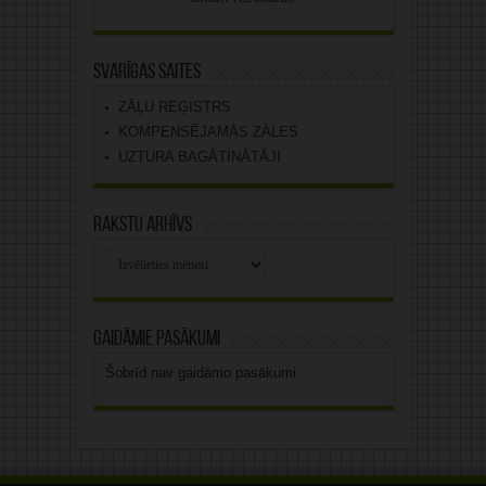
Svarīgas saites
ZĀĻU REĢISTRS
KOMPENSĒJAMĀS ZĀLES
UZTURA BAGĀTINĀTĀJI
Rakstu arhīvs
Rakstu
arhīvs
Gaidāmie pasākumi
Šobrīd nav gaidāmo pasākumi.