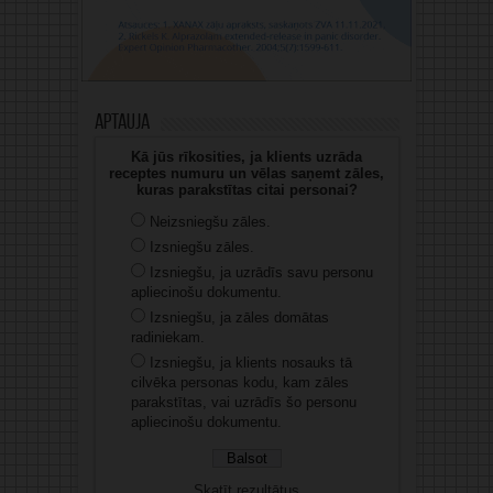
Aptauja
Kā jūs rīkosities, ja klients uzrāda
receptes numuru un vēlas saņemt zāles,
kuras parakstītas citai personai?
Neizsniegšu zāles.
Izsniegšu zāles.
Izsniegšu, ja uzrādīs savu personu
apliecinošu dokumentu.
Izsniegšu, ja zāles domātas
radiniekam.
Izsniegšu, ja klients nosauks tā
cilvēka personas kodu, kam zāles
parakstītas, vai uzrādīs šo personu
apliecinošu dokumentu.
Skatīt rezultātus