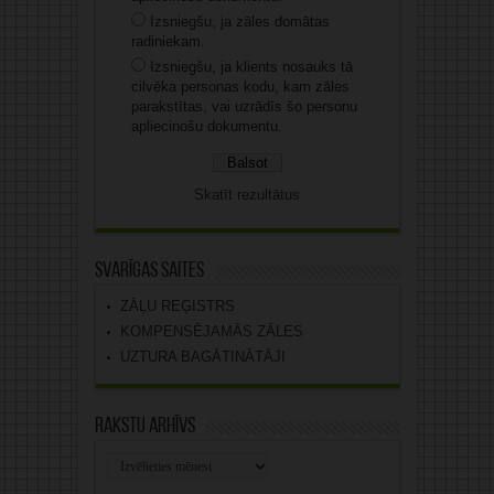
Izsniegšu, ja zāles domātas
radiniekam.
Izsniegšu, ja klients nosauks tā
cilvēka personas kodu, kam zāles
parakstītas, vai uzrādīs šo personu
apliecinošu dokumentu.
Skatīt rezultātus
Svarīgas saites
ZĀĻU REĢISTRS
KOMPENSĒJAMĀS ZĀLES
UZTURA BAGĀTINĀTĀJI
Rakstu arhīvs
Rakstu
arhīvs