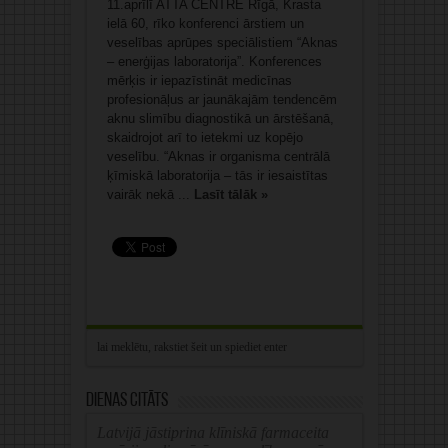
11.aprīlī ATTA CENTRE Rīgā, Krasta
ielā 60, rīko konferenci ārstiem un
veselības aprūpes speciālistiem “Aknas
– enerģijas laboratorija”. Konferences
mērķis ir iepazīstināt medicīnas
profesionāļus ar jaunākajām tendencēm
aknu slimību diagnostikā un ārstēšanā,
skaidrojot arī to ietekmi uz kopējo
veselību. “Aknas ir organisma centrālā
ķīmiskā laboratorija – tās ir iesaistītas
vairāk nekā ...
Lasīt tālāk »
Dienas citāts
Latvijā jāstiprina klīniskā farmaceita