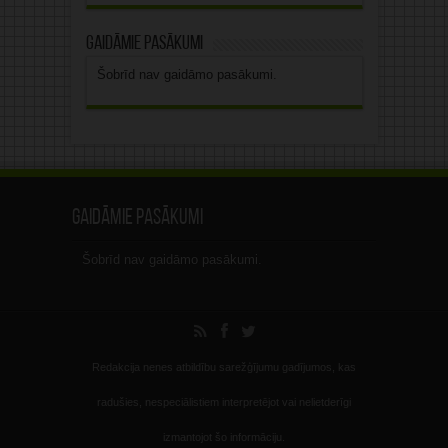
Gaidāmie pasākumi
Šobrīd nav gaidāmo pasākumi.
Gaidāmie pasākumi
Šobrīd nav gaidāmo pasākumi.
Redakcija nenes atbildību sarežģījumu gadījumos, kas
radušies, nespeciālistiem interpretējot vai nelietderīgi
izmantojot šo informāciju.