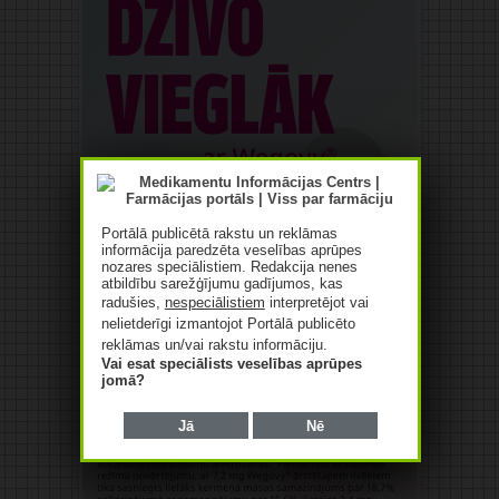
Portālā publicētā rakstu un reklāmas
informācija paredzēta veselības aprūpes
nozares speciālistiem. Redakcija nenes
atbildību sarežģījumu gadījumos, kas
radušies,
nespeciālistiem
interpretējot vai
nelietderīgi izmantojot Portālā publicēto
reklāmas un/vai rakstu informāciju.
Vai esat speciālists veselības aprūpes
jomā?
Jā
Nē