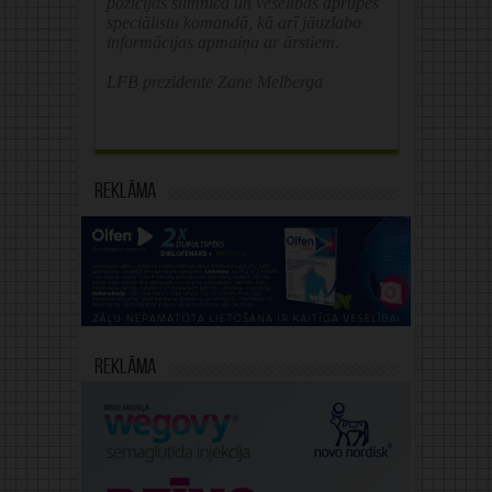
pozīcijas slimnīcā un veselības aprūpes
speciālistu komandā, kā arī jāuzlabo
informācijas apmaiņa ar ārstiem.
LFB prezidente Zane Melberga
Reklāma
Reklāma