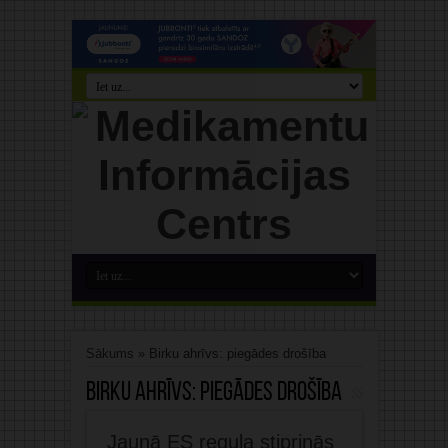
Sākums
»
Birku ahrīvs: piegādes drošība
Birku ahrīvs:
piegādes drošība
Jaunā ES regula stiprinās