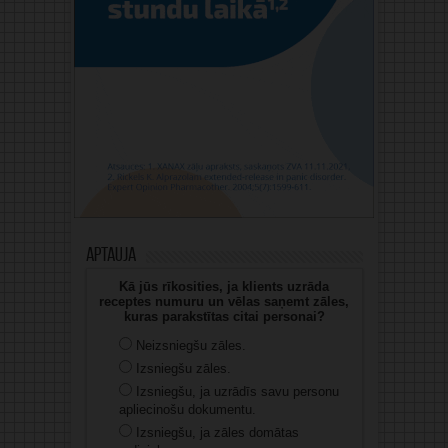
Aptauja
Kā jūs rīkosities, ja klients uzrāda
receptes numuru un vēlas saņemt zāles,
kuras parakstītas citai personai?
Neizsniegšu zāles.
Izsniegšu zāles.
Izsniegšu, ja uzrādīs savu personu
apliecinošu dokumentu.
Izsniegšu, ja zāles domātas