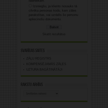
radiniekam.
Izsniegšu, ja klients nosauks tā
cilvēka personas kodu, kam zāles
parakstītas, vai uzrādīs šo personu
apliecinošu dokumentu.
Skatīt rezultātus
Svarīgas saites
ZĀĻU REĢISTRS
KOMPENSĒJAMĀS ZĀLES
UZTURA BAGĀTINĀTĀJI
Rakstu arhīvs
Rakstu
arhīvs