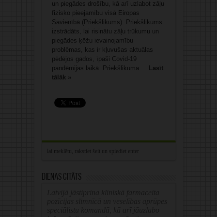
un piegādes drošību, kā arī uzlabot zāļu
fizisko pieejamību visā Eiropas
Savienībā (Priekšlikums). Priekšlikums
izstrādāts, lai risinātu zāļu trūkumu un
piegādes ķēžu ievainojamību
problēmas, kas ir kļuvušas aktuālas
pēdējos gados, īpaši Covid-19
pandēmijas laikā. Priekšlikuma ...
Lasīt
tālāk »
Dienas citāts
Latvijā jāstiprina klīniskā farmaceita
pozīcijas slimnīcā un veselības aprūpes
speciālistu komandā, kā arī jāuzlabo