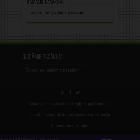
Gaidāmie pasākumi
Šobrīd nav gaidāmo pasākumi.
Gaidāmie pasākumi
Šobrīd nav gaidāmo pasākumi.
Redakcija nenes atbildību sarežģījumu gadījumos, kas
radušies, nespeciālistiem interpretējot vai nelietderīgi
izmantojot šo informāciju.