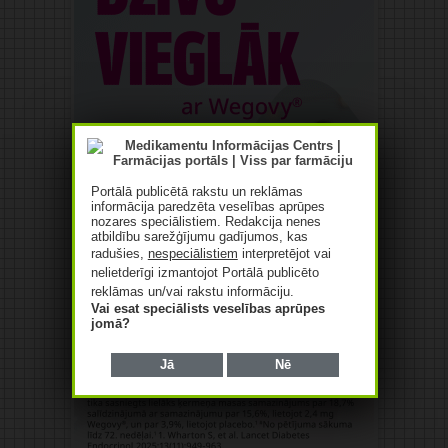
Portālā publicētā rakstu un reklāmas
informācija paredzēta veselības aprūpes
nozares speciālistiem. Redakcija nenes
atbildību sarežģījumu gadījumos, kas
radušies,
nespeciālistiem
interpretējot vai
nelietderīgi izmantojot Portālā publicēto
reklāmas un/vai rakstu informāciju.
Vai esat speciālists veselības aprūpes
jomā?
Jā
Nē