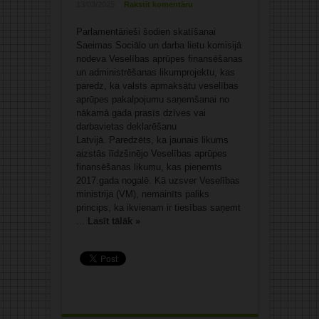
13/03/2025
Rakstīt komentāru
Parlamentārieši šodien skatīšanai
Saeimas Sociālo un darba lietu komisijā
nodeva Veselības aprūpes finansēšanas
un administrēšanas likumprojektu, kas
paredz, ka valsts apmaksātu veselības
aprūpes pakalpojumu saņemšanai no
nākamā gada prasīs dzīves vai
darbavietas deklarēšanu
Latvijā. Paredzēts, ka jaunais likums
aizstās līdzšinējo Veselības aprūpes
finansēšanas likumu, kas pieņemts
2017.gada nogalē. Kā uzsver Veselības
ministrija (VM), nemainīts paliks
princips, ka ikvienam ir tiesības saņemt
...
Lasīt tālāk »