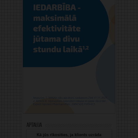
Aptauja
Kā jūs rīkosities, ja klients uzrāda