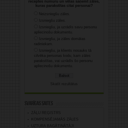
receptes numuru un vēlas saņemt zāles,
kuras parakstītas citai personai?
Neizsniegšu zāles.
Izsniegšu zāles.
Izsniegšu, ja uzrādīs savu personu
apliecinošu dokumentu.
Izsniegšu, ja zāles domātas
radiniekam.
Izsniegšu, ja klients nosauks tā
cilvēka personas kodu, kam zāles
parakstītas, vai uzrādīs šo personu
apliecinošu dokumentu.
Skatīt rezultātus
Svarīgas saites
ZĀĻU REĢISTRS
KOMPENSĒJAMĀS ZĀLES
UZTURA BAGĀTINĀTĀJI