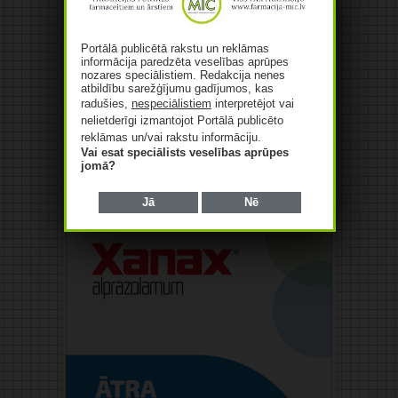
Portālā publicētā rakstu un reklāmas
informācija paredzēta veselības aprūpes
nozares speciālistiem. Redakcija nenes
atbildību sarežģījumu gadījumos, kas
radušies,
nespeciālistiem
interpretējot vai
nelietderīgi izmantojot Portālā publicēto
reklāmas un/vai rakstu informāciju.
Vai esat speciālists veselības aprūpes
jomā?
Reklāma
Jā
Nē