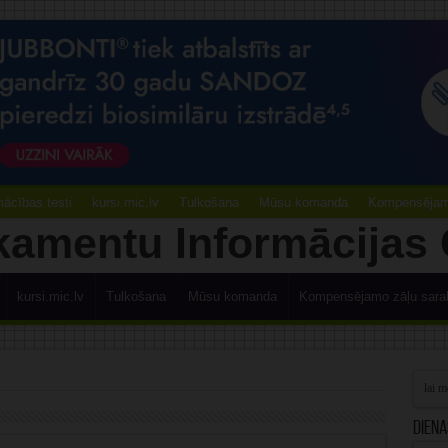
ācības testi
kursi.mic.lv
Tulkošana
Mūsu komanda
Kompensējamo
kursi.mic.lv
Tulkošana
Mūsu komanda
Kompensējamo zāļu sara
Diena