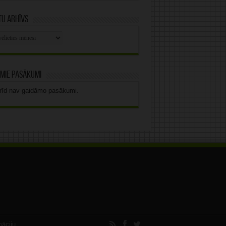
u arhīvs
stu
vs
mie pasākumi
rīd nav gaidāmo pasākumi.
māciju.