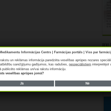
Rekl
ā rakstu un reklāmas informācija paredzēta veselības aprūpes nozares speciāl
atbildību sarežģījumu gadījumos, kas radušies,
nespeciālistiem
interpretējot 
ā publicēto reklāmas un/vai rakstu informāciju.
lists veselības aprūpes jomā?
Jā
Nē