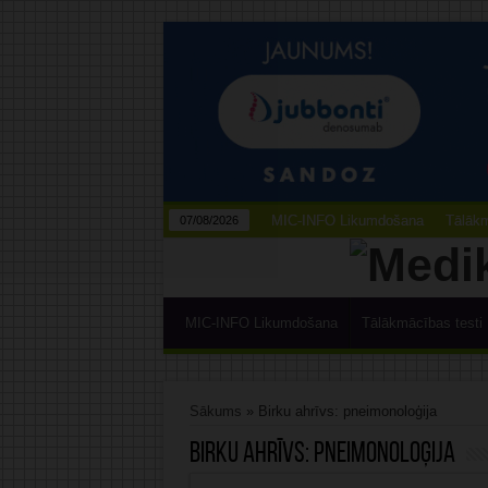
MIC-INFO Likumdošana
Tālākm
07/08/2026
MIC-INFO Likumdošana
Tālākmācības testi
Sākums
»
Birku ahrīvs: pneimonoloģija
Birku ahrīvs:
pneimonoloģija