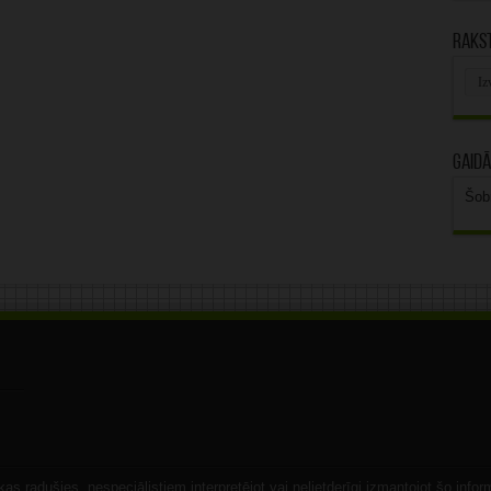
Rakst
Rak
arhī
Gaidā
Šob
s radušies, nespeciālistiem interpretējot vai nelietderīgi izmantojot šo infor