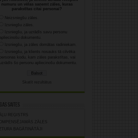
numuru un vēlas saņemt zāles, kuras
parakstītas citai personai?
Neizsniegšu zāles.
Izsniegšu zāles.
Izsniegšu, ja uzrādīs savu personu
apliecinošu dokumentu.
Izsniegšu, ja zāles domātas radiniekam.
Izsniegšu, ja klients nosauks tā cilvēka
personas kodu, kam zāles parakstītas, vai
uzrādīs šo personu apliecinošu dokumentu.
Skatīt rezultātus
gas saites
ĀĻU REĢISTRS
OMPENSĒJAMĀS ZĀLES
ZTURA BAGĀTINĀTĀJI