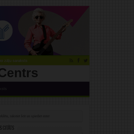
 zāļu saraksts
ksts
s citāts