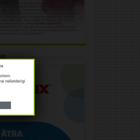
āma
istiem.
vai nelietderīgi