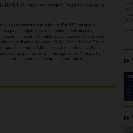
Latv
u RAKUS ierodas arvien jaunāki pacienti
poz
spe
inf
u klīniskajā universitātes slimnīcā (RAKUS) pakāpeniski
LFB
jaunu pacientu īpatsvars, kuri ierodas uz pneimonologa
mbulatori un kuriem tiek veikti dažādi plaušu funkcionālie testi,
 informēja slimnīcā. Kā norāda RAKUS ārste Madara Tirzīte,
as problēmas var parādīties jebkurā vecumā, un svarīgi ir
pārejošus” simptomus vai slimības izpausmes. Viņa pozitīvi
u pacientu īpatsvara pieaugumu, ...
Lasīt tālāk »
Rekl
Rekl