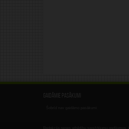
Gaidāmie pasākumi
Šobrīd nav gaidāmo pasākumi.
Redakcija nenes atbildību sarežģījumu gadījumos, ka