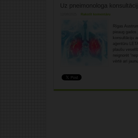
Uz pneimonologa konsultācij
12/08/2025
Rakstīt komentāru
Rīgas Austrum
pieaug gados 
konsultāciju a
aģentūru LETA
plaušu veselīb
neignorēt “ne
vērtē arī jaun