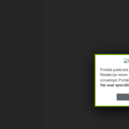
Portālā publicēt
Redakcija nenes 
izmantojot Portāl
Vai esat speciā