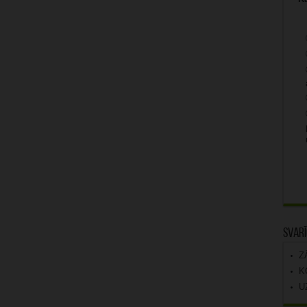
Svarī
Z
K
U