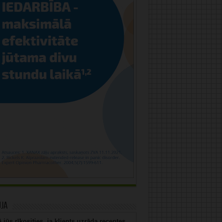
uja
 jūs rīkosities, ja klients uzrāda receptes