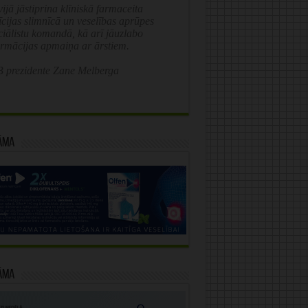
ijā jāstiprina klīniskā farmaceita
īcijas slimnīcā un veselības aprūpes
ciālistu komandā, kā arī jāuzlabo
ormācijas apmaiņa ar ārstiem.
 prezidente Zane Melberga
āma
āma