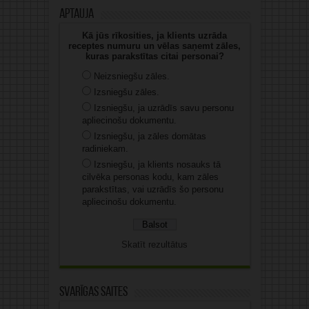
Aptauja
Kā jūs rīkosities, ja klients uzrāda
receptes numuru un vēlas saņemt zāles,
kuras parakstītas citai personai?
Neizsniegšu zāles.
Izsniegšu zāles.
Izsniegšu, ja uzrādīs savu personu
apliecinošu dokumentu.
Izsniegšu, ja zāles domātas
radiniekam.
Izsniegšu, ja klients nosauks tā
cilvēka personas kodu, kam zāles
parakstītas, vai uzrādīs šo personu
apliecinošu dokumentu.
Skatīt rezultātus
Svarīgas saites