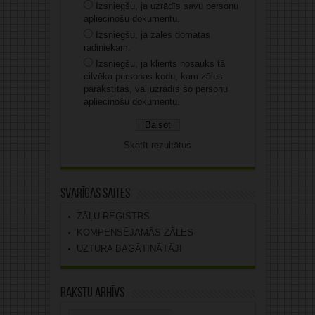
Izsniegšu, ja uzrādīs savu personu
apliecinošu dokumentu.
Izsniegšu, ja zāles domātas
radiniekam.
Izsniegšu, ja klients nosauks tā
cilvēka personas kodu, kam zāles
parakstītas, vai uzrādīs šo personu
apliecinošu dokumentu.
Skatīt rezultātus
Svarīgas saites
ZĀĻU REĢISTRS
KOMPENSĒJAMĀS ZĀLES
UZTURA BAGĀTINĀTĀJI
Rakstu arhīvs
Rakstu