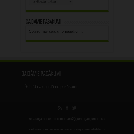
arhīvs
Gaidāmie pasākumi
Šobrīd nav gaidāmo pasākumi.
Gaidāmie pasākumi
Šobrīd nav gaidāmo pasākumi.
Redakcija nenes atbildību sarežģījumu gadījumos, kas
radušies, nespeciālistiem interpretējot vai nelietderīgi