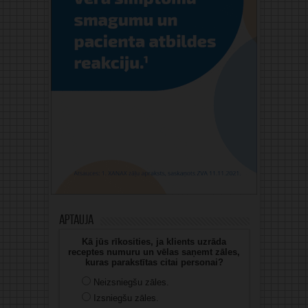
Aptauja
Kā jūs rīkosities, ja klients uzrāda
receptes numuru un vēlas saņemt zāles,
kuras parakstītas citai personai?
Neizsniegšu zāles.
Izsniegšu zāles.