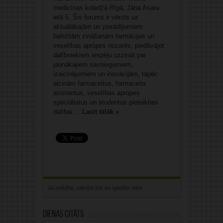
medicīnas koledžā Rīgā, Jāņa Asara
ielā 5. Šis forums ir vērsts uz
aktuālākajām un pierādījumiem
balstītām zināšanām farmācijas un
veselības aprūpes nozarēs, piedāvājot
dalībniekiem iespēju uzzināt par
jaunākajiem sasniegumiem,
izaicinājumiem un inovācijām, tāpēc
aicinām farmaceitus, farmaceita
asistentus, veselības aprūpes
speciālistus un studentus pieteikties
dalībai ...
Lasīt tālāk »
Dienas citāts