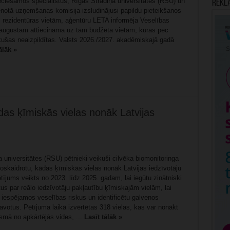
eciešamos speciālistus, Rīgas Stradiņa universitātes (RSU) un
Rekl
enotā uzņemšanas komisija izsludinājusi papildu pieteikšanos
m rezidentūras vietām, aģentūru LETA informēja Veselības
5. augustam attiecināma uz tām budžeta vietām, kuras pēc
ikušas neaizpildītas. Valsts 2026./2027. akadēmiskajā gadā
ālāk »
as ķīmiskās vielas nonāk Latvijas
 universitātes (RSU) pētnieki veikuši cilvēka biomonitoringa
noskaidrotu, kādas ķīmiskās vielas nonāk Latvijas iedzīvotāju
ījums veikts no 2023. līdz 2025. gadam, lai iegūtu zinātniski
s par reālo iedzīvotāju pakļautību ķīmiskajām vielām, lai
 iespējamos veselības riskus un identificētu galvenos
votus. Pētījuma laikā izvērtētas 318 vielas, kas var nonākt
smā no apkārtējās vides, ...
Lasīt tālāk »