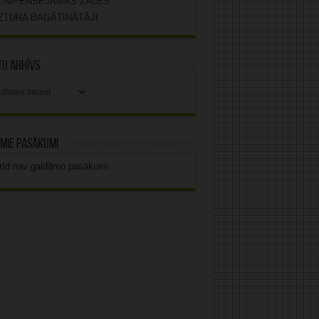
OMPENSĒJAMĀS ZĀLES
ZTURA BAGĀTINĀTĀJI
u arhīvs
stu
vs
mie pasākumi
rīd nav gaidāmo pasākumi.