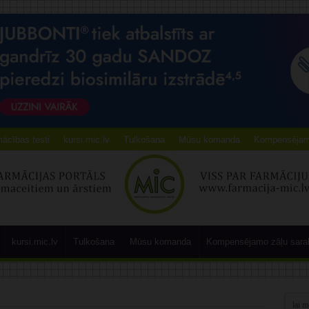
ācības testi
kursi.mic.lv
Tulkošana
Mūsu komanda
Kompensējamo
kursi.mic.lv
Tulkošana
Mūsu komanda
Kompensējamo zāļu sara