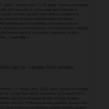
5. gada 5. decembrī plkst. 12.30, Rīgas Stradiņa universitātes
ālē, Dzirciema ielā 16, notiks apaļā galda diskusija ar
ām pusēm, kurā tiks aprobēti valsts pētījumu programmas
nas zināšanas un pieejas antimikrobiālās rezistences
HIV ierobežošanai un sabiedrības vakcinācijas aptveres
i” secinājumi un rekomendācijas. Diskusijā prezentēs pētījuma
priekšlikumus politikas un prakses uzlabošanai vairākos
ībai ...
Lasīt tālāk »
otiks jau 19. Latvijas Reto slimību
iektdien, 17. oktobrī, plkst. 14.00, Rīgas Stradiņa universitātē
jau 19. Latvijas Reto slimību konference, kuru organizē RSU,
slimību speciālistu asociācija (RSSA) un Paula Stradiņa
rsitātes slimnīca. Konferencē aicināti piedalīties ģimenes ārsti
listi, kā arī medicīnas un veselības aprūpes studenti, rezidenti,