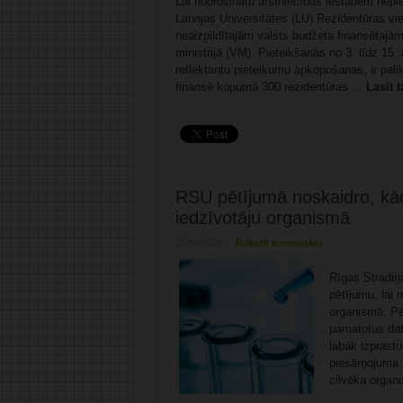
Lai nodrošinātu ārstniecības iestādēm nepi
Latvijas Universitātes (LU) Rezidentūras vi
neaizpildītajām valsts budžeta finansētajā
ministrijā (VM). Pieteikšanās no 3. līdz 1
reflektantu pieteikumu apkopošanas, ir pal
finansē kopumā 300 rezidentūras ...
Lasīt t
RSU pētījumā noskaidro, kād
iedzīvotāju organismā
15/04/2026
Rakstīt komentāru
Rīgas Stradiņa
pētījumu, lai 
organismā. Pēt
pamatotus datu
labāk izprastu
piesārņojuma a
cilvēka organi