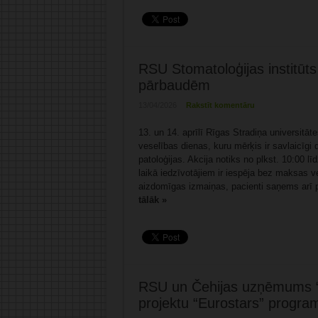
RSU Stomatoloģijas institūt
pārbaudēm
13/04/2026
Rakstīt komentāru
13. un 14. aprīlī Rīgas Stradiņa universitāt
veselības dienas, kuru mērķis ir savlaicīg
patoloģijas. Akcija notiks no plkst. 10:00 l
laikā iedzīvotājiem ir iespēja bez maksas 
aizdomīgas izmaiņas, pacienti saņems arī pir
tālāk »
RSU un Čehijas uzņēmums “
projektu “Eurostars” progr