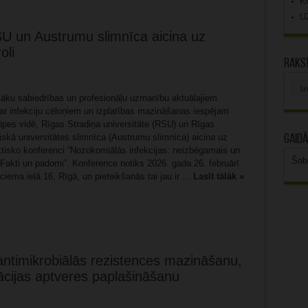
K
U
SU un Austrumu slimnīca aicina uz
oli
Rakst
Rak
arhī
šāku sabiedrības un profesionāļu uzmanību aktuālajiem
ar infekciju cēloņiem un izplatības mazināšanas iespējam
ūpes vidē, Rīgas Stradiņa universitāte (RSU) un Rīgas
iskā universitātes slimnīca (Austrumu slimnīca) aicina uz
Gaidā
aktisko konferenci “Nozokomiālās infekcijas: neizbēgamais un
Šob
Fakti un padomi”. Konference notiks 2026. gada 26. februārī
iema ielā 16, Rīgā, un pieteikšanās tai jau ir ...
Lasīt tālāk »
antimikrobiālās rezistences mazināšanu,
cijas aptveres paplašināšanu