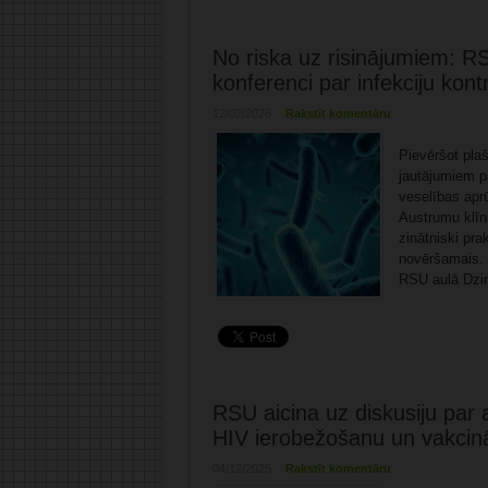
No riska uz risinājumiem: R
konferenci par infekciju kontr
12/02/2026
Rakstīt komentāru
Pievēršot pla
jautājumiem p
veselības apr
Austrumu klīn
zinātniski pr
novēršamais. 
RSU aulā Dzirc
RSU aicina uz diskusiju par 
HIV ierobežošanu un vakcinā
04/12/2025
Rakstīt komentāru