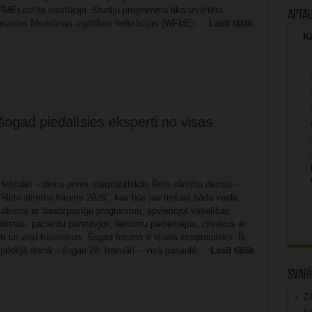
E) atzīta institūcija. Studiju programma tika izvērtēta
Apta
saules Medicīnas izglītības federācijas (WFME) ...
Lasīt tālāk
Kā
ogad piedalīsies eksperti no visas
 februārī – dienu pirms starptautiskās Reto slimību dienas –
 “Reto slimību forums 2026”, kas būs jau trešais šāda veida
asākums ar daudzpusīgu programmu, apvienojot veselības
ālistus, pacientu pārstāvjus, lēmumu pieņēmējus, cilvēkus ar
 un viņu tuviniekus. Šogad forums ir kļuvis starptautisks. Ik
pēdējā dienā – šogad 28. februārī – visā pasaulē ...
Lasīt tālāk
Svarī
Z