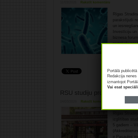
11/03/2026
Rakstīt komentāru
Rīgas Stradiņ
parakstījuši 
un iesniegšan
Investīciju un
biznesa forum
protokolu par
“Eurostars” p
projekts ir ...
Portālā publicēt
Redakcija nenes 
izmantojot Portāl
Vai esat speciā
RSU studiju programma “Medi
04/03/2026
Rakstīt komentāru
Rīgas Stradiņa
izglītības stu
5 gadiem – Vāc
(Akkreditieru
ir Pasaules me