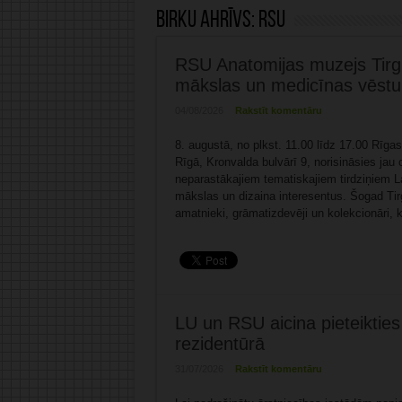
Birku ahrīvs:
RSU
RSU Anatomijas muzejs Tirg
mākslas un medicīnas vēsture
04/08/2026
Rakstīt komentāru
8. augustā, no plkst. 11.00 līdz 17.00 Rīg
Rīgā, Kronvalda bulvārī 9, norisināsies jau
neparastākajiem tematiskajiem tirdziņiem L
mākslas un dizaina interesentus. Šogad Tirg
amatnieki, grāmatizdevēji un kolekcionāri, 
LU un RSU aicina pieteikties
rezidentūrā
31/07/2026
Rakstīt komentāru