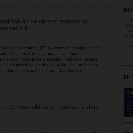
Diena
Latv
usdienā aicina ciemos anatomijas,
poz
s cienītāji
spe
inf
LFB
as Stradiņa universitātes (RSU) Anatomijas muzeja pagalmā,
 ceturtā Anatomijas muzeja Tirgusdiena – viens no
atvijā, kas ik gadu pulcē anatomijas, medicīnas vēstures,
usdienā piedalīsies vairāk nekā 40 tirgotāji – mākslinieki,
kuru darbus vieno anatomijas un ...
Lasīt tālāk »
Rekl
 uz 33 neaizpildītajām budžeta vietām