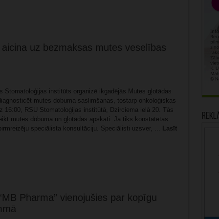
s aicina uz bezmaksas mutes veselības
es Stomatoloģijas institūts organizē ikgadējās Mutes gļotādas
i diagnosticēt mutes dobuma saslimšanas, tostarp onkoloģiskas
īdz 16:00, RSU Stomatoloģijas institūtā, Dzirciema ielā 20. Tās
Rekl
veikt mutes dobuma un gļotādas apskati. Ja tiks konstatētas
mreizēju speciālista konsultāciju. Speciālisti uzsver, ...
Lasīt
MB Pharma” vienojušies par kopīgu
ammā