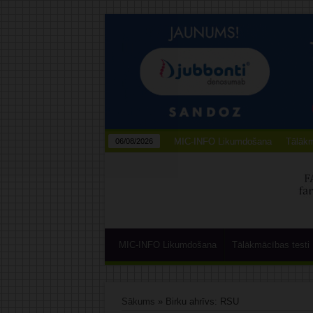
MIC-INFO Likumdošana
Tālākm
06/08/2026
MIC-INFO Likumdošana
Tālākmācības testi
Sākums
»
Birku ahrīvs: RSU