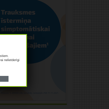
istiem.
vai nelietderīgi