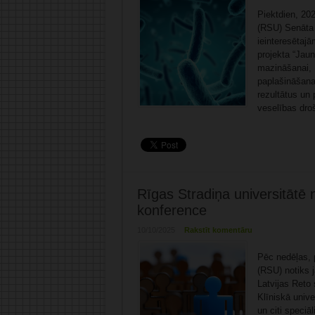
Piektdien, 202
(RSU) Senāta z
ieinteresētaj
projekta “Jau
mazināšanai, 
paplašināšana
rezultātus un 
veselības droš
Rīgas Stradiņa universitātē n
konference
10/10/2025
Rakstīt komentāru
Pēc nedēļas, p
(RSU) notiks 
Latvijas Reto 
Klīniskā unive
un citi speciā