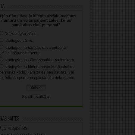
uja
 jūs rīkosities, ja klients uzrāda receptes
numuru un vēlas saņemt zāles, kuras
parakstītas citai personai?
Neizsniegšu zāles.
Izsniegšu zāles.
Izsniegšu, ja uzrādīs savu personu
apliecinošu dokumentu.
Izsniegšu, ja zāles domātas radiniekam.
Izsniegšu, ja klients nosauks tā cilvēka
personas kodu, kam zāles parakstītas, vai
uzrādīs šo personu apliecinošu dokumentu.
Skatīt rezultātus
gas saites
ĀĻU REĢISTRS