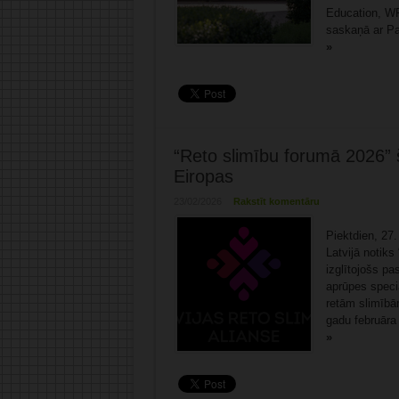
Education, WFM
saskaņā ar Pa
»
“Reto slimību forumā 2026” š
Eiropas
23/02/2026
Rakstīt komentāru
Piektdien, 27.
Latvijā notiks
izglītojošs p
aprūpes speci
retām slimībām
gadu februāra 
»