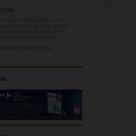
s citāts
ijā jāstiprina klīniskā farmaceita
īcijas slimnīcā un veselības aprūpes
ciālistu komandā, kā arī jāuzlabo
ormācijas apmaiņa ar ārstiem.
 prezidente Zane Melberga
āma