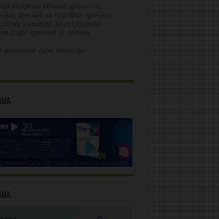
ijā jāstiprina klīniskā farmaceita
īcijas slimnīcā un veselības aprūpes
ciālistu komandā, kā arī jāuzlabo
ormācijas apmaiņa ar ārstiem.
 prezidente Zane Melberga
āma
āma