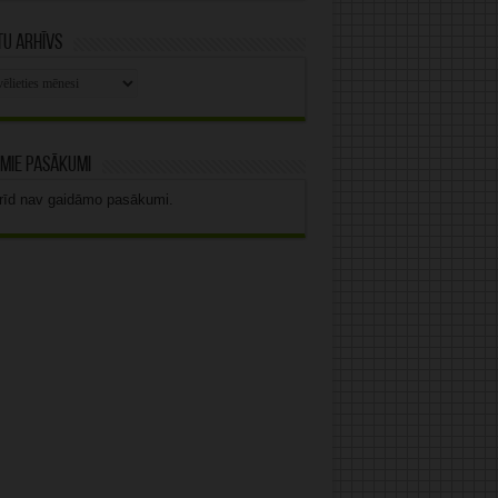
u arhīvs
stu
vs
mie pasākumi
rīd nav gaidāmo pasākumi.