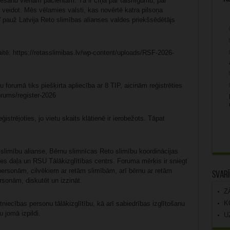
rstēšanu vienam pacientam. Tā ir cīņa par taisnīgumu, par
 veidot. Mēs vēlamies valsti, kas novērtē katra pilsoņa
i,” pauž Latvija Reto slimības alianses valdes priekšsēdētājs
tē: https://retasslimibas.lv/wp-content/uploads/RSF-2026-
forumā tiks piešķirta apliecība ar 8 TIP, aicinām reģistrēties
orums/register-2026
istrējoties, jo vietu skaits klātienē ir ierobežots. Tāpat
slimību alianse, Bērnu slimnīcas Reto slimību koordinācijas
nes daļa un RSU Tālākizglītības centrs. Foruma mērķis ir sniegt
s personām, cilvēkiem ar retām slimībām, arī bērnu ar retām
Svarī
sonām, diskutēt un izzināt.
Z
K
stniecības personu tālākizglītību, kā arī sabiedrības izglītošanu
 jomā izpildi.
U