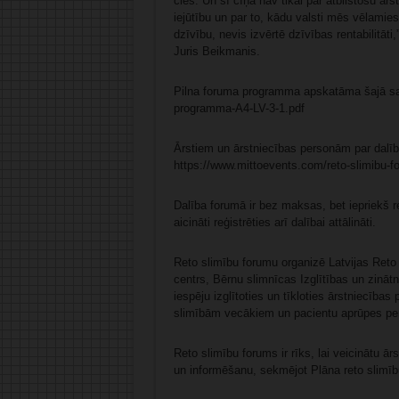
cieš. Un šī cīņa nav tikai par atbilstošu ā
iejūtību un par to, kādu valsti mēs vēlamies
dzīvību, nevis izvērtē dzīvības rentabilitāt
Juris Beikmanis.
Pilna foruma programma apskatāma šajā sai
programma-A4-LV-3-1.pdf
Ārstiem un ārstniecības personām par dalību 
https://www.mittoevents.com/reto-slimibu-f
Dalība forumā ir bez maksas, bet iepriekš reģ
aicināti reģistrēties arī dalībai attālināti.
Reto slimību forumu organizē Latvijas Reto 
centrs, Bērnu slimnīcas Izglītības un zināt
iespēju izglītoties un tīkloties ārstniecība
slimībām vecākiem un pacientu aprūpes per
Reto slimību forums ir rīks, lai veicinātu ār
un informēšanu, sekmējot Plāna reto slimību