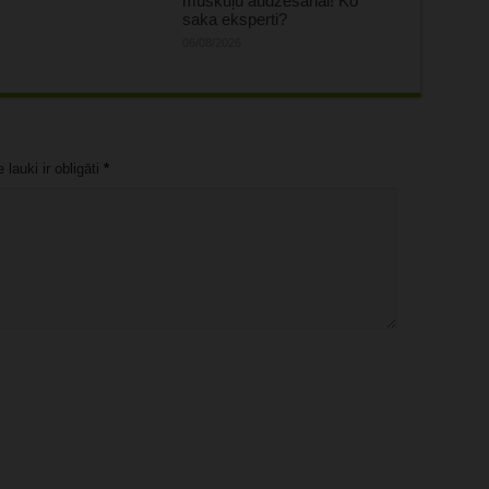
muskuļu audzēšanai! Ko
saka eksperti?
06/08/2026
lauki ir obligāti
*