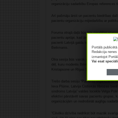
organizāciju sadarbību Eiropas references t
Arī pašmāju ārsti un pacientu biedrības dal
pacientu organizāciju mijiedarbību ar politi
Foruma otrajā daļā būs trīs paralēlas starps
pacientu aprūpi, kad ārstēšana eksistē, bet
pacienti Latvijā gaida terapiju, un ko var da
Portālā publicēt
Beikmanis.
Redakcija nenes 
izmantojot Portāl
Otra sesija būs vairāk veltīta habilitācijai j
Vai esat speciā
dēļ, kuru moderēs Bērnu klīniskās universit
Kristapsone un Rīgas Stradiņa universitātes
Trešo darba sesiju “Pacientu organizāciju l
Ieva Plūme, Latvija Cistiskās fibrozes bied
sindroms Latvija” valdes locekle Velga Polin
efektīvi pārstāvēt savas pacientu grupas, k
organizācijām un nodrošināt auglīgu sadarbī
“Cilvēku dzīvība nedrīkst būt mazāk svarīga