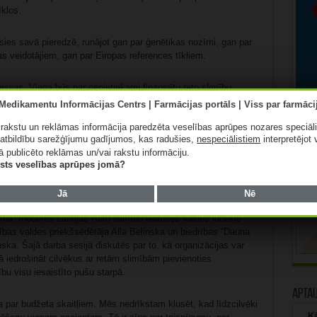
īklos.
īsies savā pieredzē, runājot gan par ģenētikas nozīmi, gan par
kas veidotājiem, gan par Eiropas references tīkliem.
esijas. Viena būs par nepietiekami finansētu reto slimību
 nav pieejama. Diskusijā tiks analizēts, kāpēc reto slimību
rīt citādi. To moderēs jurisprudences zinātņu doktors Juris
ā rakstu un reklāmas informācija paredzēta veselības aprūpes nozares speciāl
atbildību sarežģījumu gadījumos, kas radušies,
nespeciālistiem
interpretējot 
ā publicēto reklāmas un/vai rakstu informāciju.
eb palīdzībai cilvēkam attīstīt iztrūkstošas spējas retas slimības
lists veselības aprūpes jomā?
ātes slimnīcas Rehabilitācijas centra vadītāja Gunta
 Rehabilitācijas katedras asociētā profesore Guna Bērziņa.
Jā
Nē
oma” moderēs Latvijas Reto slimību alianses valdes locekle
rības valdes priekšsēdētāja Alla Beļinska un biedrības “Dauna
ska. Šajā darba sesijā diskutēs par to, kā organizācijas var
ā iedrošināt cilvēkus ar retām slimībām pievienoties
bu visu iesaistīto pušu starpā.
Apta
 par budžeta skaitļiem. Mēs nedrīkstam klusēt, kad līdzcilvēki
Kā