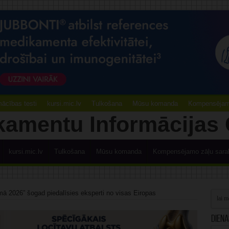
ācības testi
kursi.mic.lv
Tulkošana
Mūsu komanda
Kompensējamo
kursi.mic.lv
Tulkošana
Mūsu komanda
Kompensējamo zāļu sara
mā 2026” šogad piedalīsies eksperti no visas Eiropas
Diena