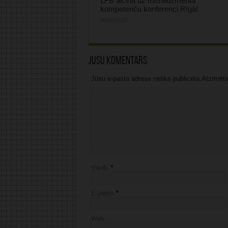
LFB aicina uz menedžmenta
kompetenču konferenci Rīgā!
06/08/2026
Jūsu komentārs
Jūsu e-pasta adrese netiks publicēta.Atzīmētie 
Vārds
*
E-pasts
*
Web