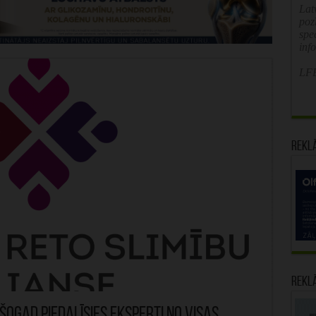
Latv
poz
spe
inf
LFB
Rekl
Rekl
šogad piedalīsies eksperti no visas