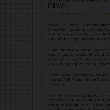
Eiropas
Publicējis:
MIC Administrācija
23/02/2026
Raks
Piektdien, 27. februārī – dienu pirms starpt
forums 2026”, kas būs jau trešais šāda ve
veselības aprūpes speciālistus, pacientu p
viņu tuviniekus. Šogad forums ir kļuvis star
Ik gadu februāra pēdējā dienā – šogad 28. f
dienu. Šī gada Reto slimību diena Latvijā i
kampaņa ar lozungu “Reti, bet daudz! 100 00
2026”, kas šogad pulcēs pašmāju un ārvals
Forums klātienē (reģistrētiem dalībniekiem) 
līdz plkst.16.30. Forumam būs arī tiešraide
un Youtube.
“Latvijā norisināsies unikāls pasākums, ka
profesionāļus, politikas veidotājus un citu
piepulcējušies ārzemju viesi, kuri dalīsies 
pauž Bērnu slimnīcas Reto slimību koordinā