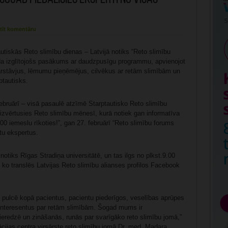
tīt komentāru
autiskās Reto slimību dienas – Latvijā notiks “Reto slimību
ida izglītojošs pasākums ar daudzpusīgu programmu, apvienojot
ārstāvjus, lēmumu pieņēmējus, cilvēkus ar retām slimībām un
ptautisks.
ebruārī – visā pasaulē atzīmē Starptautisko Reto slimību
r izvērtusies Reto slimību mēnesī, kurā notiek gan informatīva
0 iemeslu rīkoties!”, gan 27. februārī “Reto slimību forums
tu ekspertus.
notiks Rīgas Stradiņa universitātē, un tas ilgs no plkst.9.00
, ko translēs Latvijas Reto slimību alianses profilos Facebook
s pulcē kopā pacientus, pacientu piederīgos, veselības aprūpes
s interesentus par retām slimībām. Šogad mums ir
pieredzē un zināšanās, runās par svarīgāko reto slimību jomā,”
cijas centra virsārste reto slimību jomā Dr. med. Madara