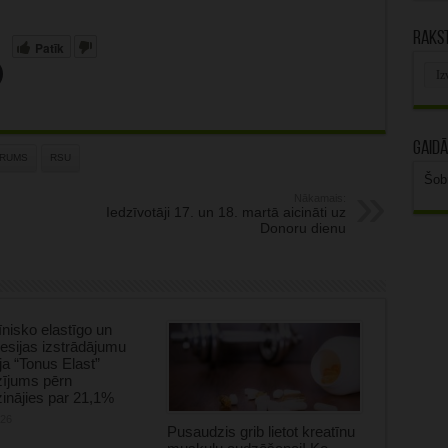
Rakst
Patīk
Rak
arhī
Gaidā
ORUMS
RSU
Šob
Nākamais:
Iedzīvotāji 17. un 18. martā aicināti uz
Donoru dienu
nisko elastīgo un
sijas izstrādājumu
ja “Tonus Elast”
zījums pērn
inājies par 21,1%
026
Pusaudzis grib lietot kreatīnu