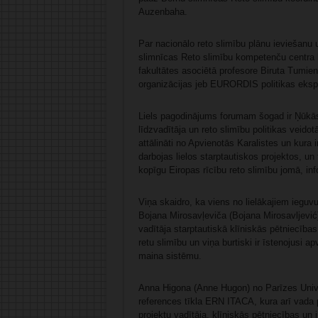
Auzenbaha.
Par nacionālo reto slimību plānu ieviešanu 
slimnīcas Reto slimību kompetenču centra k
fakultātes asociētā profesore Biruta Tumien
organizācijas jeb EURORDIS politikas eksp
Liels pagodinājums forumam šogad ir Ņūkāsl
līdzvadītāja un reto slimību politikas veidot
attālināti no Apvienotās Karalistes un kura 
darbojas lielos starptautiskos projektos, u
kopīgu Eiropas rīcību reto slimību jomā, i
Viņa skaidro, ka viens no lielākajiem ieguv
Bojana Mirosavļeviča (Bojana Mirosavljević) 
vadītāja starptautiskā klīniskās pētniecība
retu slimību un viņa burtiski ir īstenojusi 
maina sistēmu.
Anna Higona (Anne Hugon) no Parīzes Unive
references tīkla ERN ITACA, kura arī vada p
projektu vadītāja, klīniskās pētniecības un 