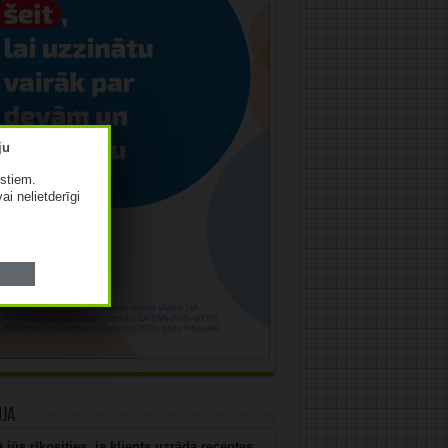
istiem.
vai nelietderīgi
uja
 jūs rīkosities, ja klients uzrāda receptes