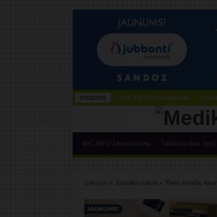
MIC-INFO Likumdošana
Tālākm
07/08/2026
MIC-INFO Likumdošana
Tālākmācības testi
Sākums
»
Jaunākie raksti
»
“Reto slimību foru