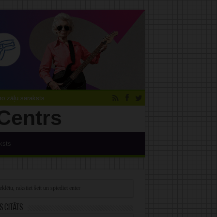
 zāļu saraksts
ksts
s citāts