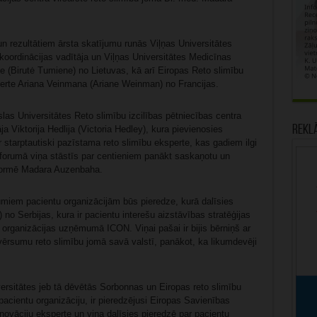
un rezultātiem ārsta skatījumu runās Viļņas Universitātes
oordinācijas vadītāja un Viļņas Universitātes Medicīnas
e (Birutė Tumiene) no Lietuvas, kā arī Eiropas Reto slimību
erte Ariana Veinmana (Ariane Weinman) no Francijas.
as Universitātes Reto slimību izcilības pētniecības centra
Rekl
āja Viktorija Hedlija (Victoria Hedley), kura pievienosies
ir starptautiski pazīstama reto slimību eksperte, kas gadiem ilgi
n forumā viņa stāstīs par centieniem panākt saskaņotu un
nformē Madara Auzenbaha.
umiem pacientu organizācijām būs pieredze, kurā dalīsies
no Serbijas, kura ir pacientu interešu aizstāvības stratēģijas
s organizācijas uzņēmumā ICON. Viņai pašai ir bijis bērniņš ar
apvērsumu reto slimību jomā savā valstī, panākot, ka likumdevēji
rsitātes jeb tā dēvētās Sorbonnas un Eiropas reto slimību
acientu organizāciju, ir pieredzējusi Eiropas Savienības
inovāciju eksperte un viņa dalīsies pieredzē par pacientu