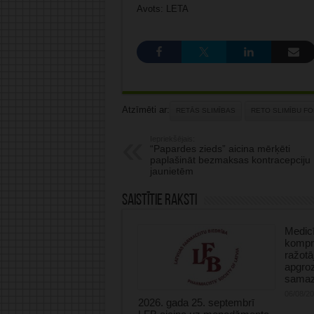
Avots: LETA
Atzīmēti ar:
RETĀS SLIMĪBAS
RETO SLIMĪBU F
Iepriekšējais:
“Papardes zieds” aicina mērķēti
paplašināt bezmaksas kontracepciju
jaunietēm
Saistītie raksti
Medicī
kompre
ražotā
apgro
samaz
06/08/2
2026. gada 25. septembrī