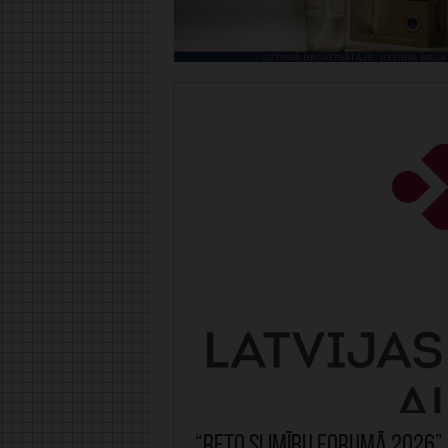
“Reto slimību forumā 2026” 