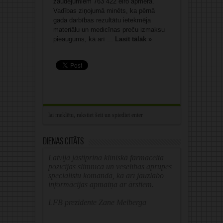
zaudējumiem 763 422 eiro apmērā.
Vadības ziņojumā minēts, ka pērnā
gada darbības rezultātu ietekmēja
materiālu un medicīnas preču izmaksu
pieaugums, kā arī ...
Lasīt tālāk »
Dienas citāts
Latvijā jāstiprina klīniskā farmaceita
pozīcijas slimnīcā un veselības aprūpes
speciālistu komandā, kā arī jāuzlabo
informācijas apmaiņa ar ārstiem.
LFB prezidente Zane Melberga