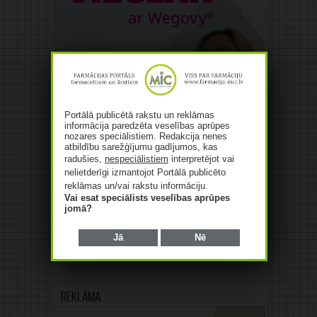
Portālā publicētā rakstu un reklāmas
informācija paredzēta veselības aprūpes
nozares speciālistiem. Redakcija nenes
atbildību sarežģījumu gadījumos, kas
radušies,
nespeciālistiem
interpretējot vai
nelietderīgi izmantojot Portālā publicēto
reklāmas un/vai rakstu informāciju.
Vai esat speciālists veselības aprūpes
jomā?
Jā
Nē
Reklāma