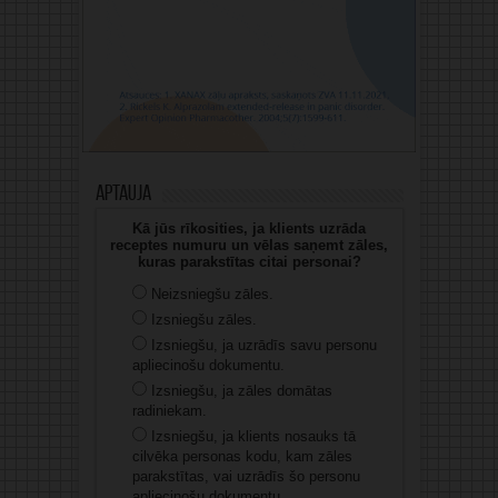
Aptauja
Kā jūs rīkosities, ja klients uzrāda
receptes numuru un vēlas saņemt zāles,
kuras parakstītas citai personai?
Neizsniegšu zāles.
Izsniegšu zāles.
Izsniegšu, ja uzrādīs savu personu
apliecinošu dokumentu.
Izsniegšu, ja zāles domātas
radiniekam.
Izsniegšu, ja klients nosauks tā
cilvēka personas kodu, kam zāles
parakstītas, vai uzrādīs šo personu
apliecinošu dokumentu.