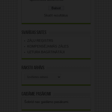
Skatīt rezultātus
Svarīgas saites
ZĀĻU REĢISTRS
KOMPENSĒJAMĀS ZĀLES
UZTURA BAGĀTINĀTĀJI
Rakstu arhīvs
Rakstu
arhīvs
Gaidāmie pasākumi
Šobrīd nav gaidāmo pasākumi.