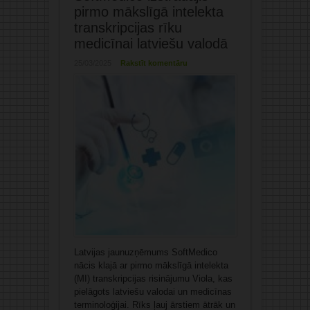
pirmo mākslīgā intelekta
transkripcijas rīku
medicīnai latviešu valodā
25/03/2025
Rakstīt komentāru
Latvijas jaunuzņēmums SoftMedico
nācis klajā ar pirmo mākslīgā intelekta
(MI) transkripcijas risinājumu Viola, kas
pielāgots latviešu valodai un medicīnas
terminoloģijai. Rīks ļauj ārstiem ātrāk un