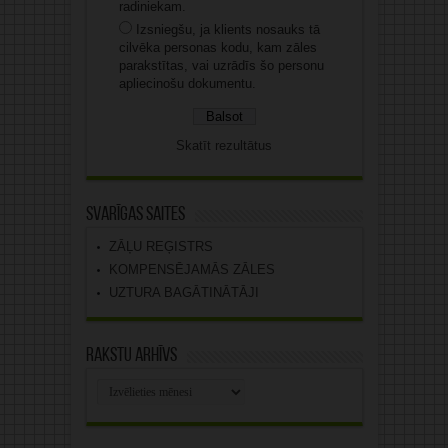
radiniekam.
Izsniegšu, ja klients nosauks tā
cilvēka personas kodu, kam zāles
parakstītas, vai uzrādīs šo personu
apliecinošu dokumentu.
Skatīt rezultātus
Svarīgas saites
ZĀĻU REĢISTRS
KOMPENSĒJAMĀS ZĀLES
UZTURA BAGĀTINĀTĀJI
Rakstu arhīvs
Rakstu
arhīvs