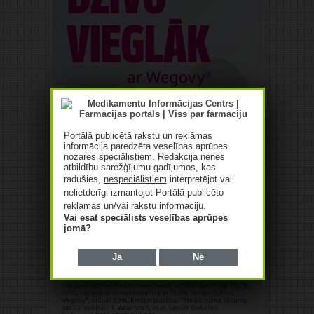
Portālā publicētā rakstu un reklāmas
informācija paredzēta veselības aprūpes
nozares speciālistiem. Redakcija nenes
atbildību sarežģījumu gadījumos, kas
radušies,
nespeciālistiem
interpretējot vai
nelietderīgi izmantojot Portālā publicēto
reklāmas un/vai rakstu informāciju.
Vai esat speciālists veselības aprūpes
jomā?
Jā
Nē