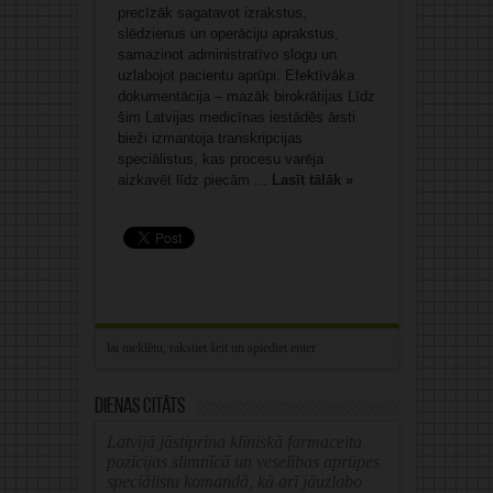
precīzāk sagatavot izrakstus,
slēdzienus un operāciju aprakstus,
samazinot administratīvo slogu un
uzlabojot pacientu aprūpi. Efektīvāka
dokumentācija – mazāk birokrātijas Līdz
šim Latvijas medicīnas iestādēs ārsti
bieži izmantoja transkripcijas
speciālistus, kas procesu varēja
aizkavēt līdz piecām ...
Lasīt tālāk »
Dienas citāts
Latvijā jāstiprina klīniskā farmaceita
pozīcijas slimnīcā un veselības aprūpes
speciālistu komandā, kā arī jāuzlabo