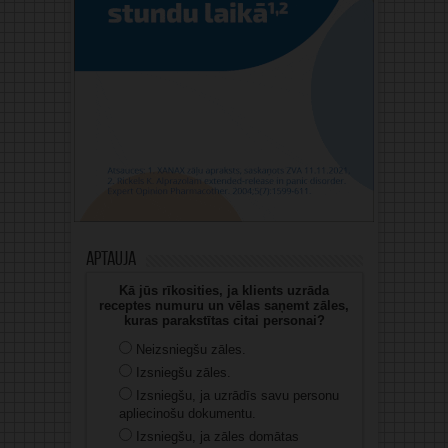
Aptauja
Kā jūs rīkosities, ja klients uzrāda
receptes numuru un vēlas saņemt zāles,
kuras parakstītas citai personai?
Neizsniegšu zāles.
Izsniegšu zāles.
Izsniegšu, ja uzrādīs savu personu
apliecinošu dokumentu.
Izsniegšu, ja zāles domātas