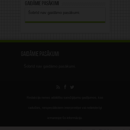
Gaidāmie pasākumi
Šobrīd nav gaidāmo pasākumi.
Gaidāmie pasākumi
Šobrīd nav gaidāmo pasākumi.
Redakcija nenes atbildību sarežģījumu gadījumos, kas
radušies, nespeciālistiem interpretējot vai nelietderīgi
izmantojot šo informāciju.