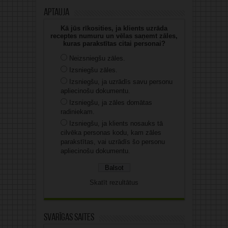
Aptauja
Kā jūs rīkosities, ja klients uzrāda
receptes numuru un vēlas saņemt zāles,
kuras parakstītas citai personai?
Neizsniegšu zāles.
Izsniegšu zāles.
Izsniegšu, ja uzrādīs savu personu
apliecinošu dokumentu.
Izsniegšu, ja zāles domātas
radiniekam.
Izsniegšu, ja klients nosauks tā
cilvēka personas kodu, kam zāles
parakstītas, vai uzrādīs šo personu
apliecinošu dokumentu.
Skatīt rezultātus
Svarīgas saites