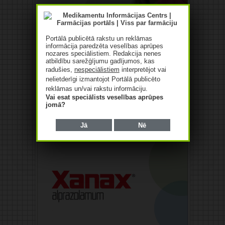
Portālā publicētā rakstu un reklāmas
informācija paredzēta veselības aprūpes
nozares speciālistiem. Redakcija nenes
atbildību sarežģījumu gadījumos, kas
radušies,
nespeciālistiem
interpretējot vai
nelietderīgi izmantojot Portālā publicēto
reklāmas un/vai rakstu informāciju.
Vai esat speciālists veselības aprūpes
jomā?
Jā
Nē
Reklāma