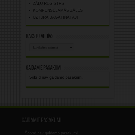
ZĀĻU REĢISTRS
KOMPENSĒJAMĀS ZĀLES
UZTURA BAGĀTINĀTĀJI
Rakstu arhīvs
Rakstu
arhīvs
Gaidāmie pasākumi
Šobrīd nav gaidāmo pasākumi.
Gaidāmie pasākumi
Šobrīd nav gaidāmo pasākumi.