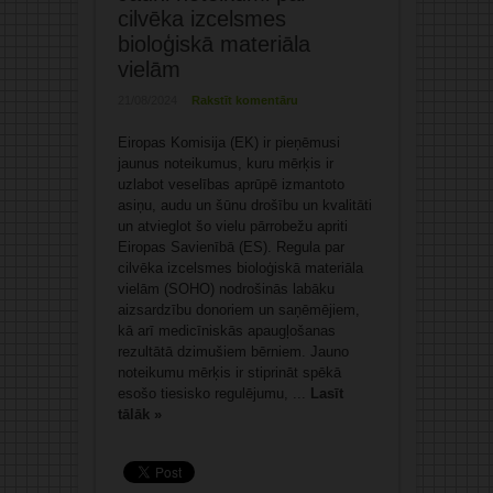
cilvēka izcelsmes
bioloģiskā materiāla
vielām
21/08/2024
Rakstīt komentāru
Eiropas Komisija (EK) ir pieņēmusi
jaunus noteikumus, kuru mērķis ir
uzlabot veselības aprūpē izmantoto
asiņu, audu un šūnu drošību un kvalitāti
un atvieglot šo vielu pārrobežu apriti
Eiropas Savienībā (ES). Regula par
cilvēka izcelsmes bioloģiskā materiāla
vielām (SOHO) nodrošinās labāku
aizsardzību donoriem un saņēmējiem,
kā arī medicīniskās apaugļošanas
rezultātā dzimušiem bērniem. Jauno
noteikumu mērķis ir stiprināt spēkā
esošo tiesisko regulējumu, ...
Lasīt
tālāk »