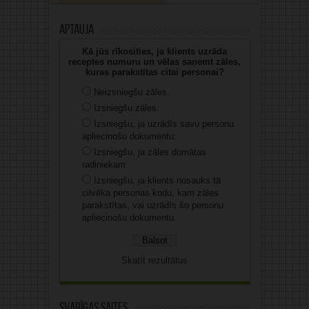
Aptauja
Kā jūs rīkosities, ja klients uzrāda
receptes numuru un vēlas saņemt zāles,
kuras parakstītas citai personai?
Neizsniegšu zāles.
Izsniegšu zāles.
Izsniegšu, ja uzrādīs savu personu
apliecinošu dokumentu.
Izsniegšu, ja zāles domātas
radiniekam.
Izsniegšu, ja klients nosauks tā
cilvēka personas kodu, kam zāles
parakstītas, vai uzrādīs šo personu
apliecinošu dokumentu.
Skatīt rezultātus
Svarīgas saites