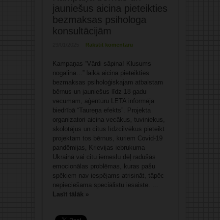
jauniešus aicina pieteikties
bezmaksas psihologa
konsultācijām
29/01/2025
Rakstīt komentāru
Kampaņas “Vārdi sāpina! Klusums
nogalina…” laikā aicina pieteikties
bezmaksas psiholoģiskajam atbalstam
bērnus un jauniešus līdz 18 gadu
vecumam, aģentūru LETA informēja
biedrībā “Taureņa efekts”. Projekta
organizatori aicina vecākus, tuviniekus,
skolotājus un citus līdzcilvēkus pieteikt
projektam tos bērnus, kuriem Covid-19
pandēmijas, Krievijas iebrukuma
Ukrainā vai citu iemeslu dēļ radušās
emocionālas problēmas, kuras pašu
spēkiem nav iespējams atrisināt, tāpēc
nepieciešama speciālistu iesaiste. ...
Lasīt tālāk »