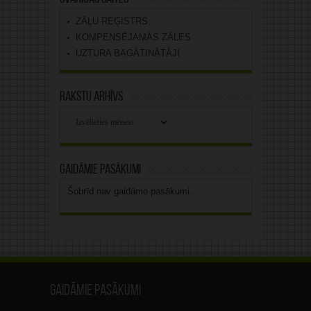
ZĀĻU REĢISTRS
KOMPENSĒJAMĀS ZĀLES
UZTURA BAGĀTINĀTĀJI
Rakstu arhīvs
Rakstu
arhīvs
Gaidāmie pasākumi
Šobrīd nav gaidāmo pasākumi.
Gaidāmie pasākumi