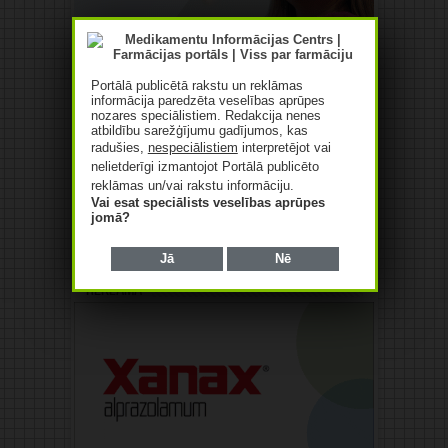
Portālā publicētā rakstu un reklāmas
informācija paredzēta veselības aprūpes
nozares speciālistiem. Redakcija nenes
atbildību sarežģījumu gadījumos, kas
radušies,
nespeciālistiem
interpretējot vai
nelietderīgi izmantojot Portālā publicēto
reklāmas un/vai rakstu informāciju.
Vai esat speciālists veselības aprūpes
jomā?
Jā
Nē
Reklāma