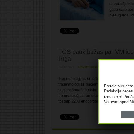
ar zaudējumie
gada darbības
pieaugums, kā
TOS pauž bažas par VM iecer
Rīgā
26/02/2024
Rakstīt komentāru
Traumatoloģijas un ortopēdijas slimnīca (TO
traumatoloģijas pacientu aprūpi Rīgā. TOS 
Portālā publicēt
saglabāšana ir būtiska. Tā esot gadu desmit
Redakcija nenes 
traumatoloģijas un ortopēdijas pacientu vaja
izmantojot Portāl
tostarp 2200 endoprotezēšanas operācijas, 
Vai esat speciā