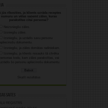
uja
 jūs rīkosities, ja klients uzrāda receptes
numuru un vēlas saņemt zāles, kuras
parakstītas citai personai?
Neizsniegšu zāles.
Izsniegšu zāles.
Izsniegšu, ja uzrādīs savu personu
apliecinošu dokumentu.
Izsniegšu, ja zāles domātas radiniekam.
Izsniegšu, ja klients nosauks tā cilvēka
personas kodu, kam zāles parakstītas, vai
uzrādīs šo personu apliecinošu dokumentu.
Skatīt rezultātus
gas saites
ĀĻU REĢISTRS