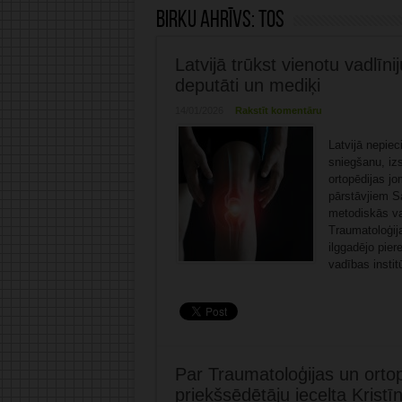
Birku ahrīvs:
TOS
Latvijā trūkst vienotu vadlīni
deputāti un mediķi
14/01/2026
Rakstīt komentāru
Latvijā nepie
sniegšanu, izs
ortopēdijas j
pārstāvjiem S
metodiskās vad
Traumatoloģija
ilggadējo pie
vadības instit
Par Traumatoloģijas un orto
priekšsēdētāju iecelta Krist