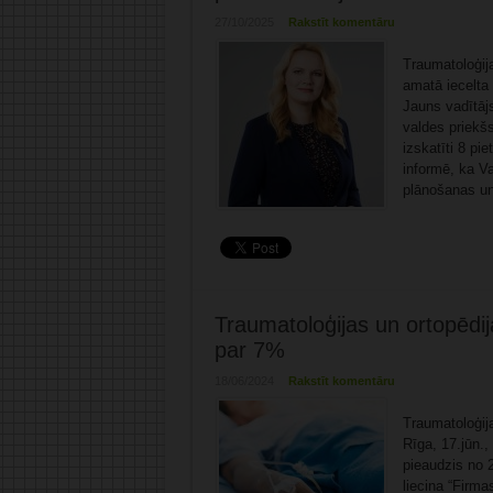
27/10/2025
Rakstīt komentāru
Traumatoloģij
amatā iecelta 
Jauns vadītājs
valdes priekš
izskatīti 8 pi
informē, ka Va
plānošanas un
Traumatoloģijas un ortopēdi
par 7%
18/06/2024
Rakstīt komentāru
Traumatoloģij
Rīga, 17.jūn.
pieaudzis no 
liecina “Firma