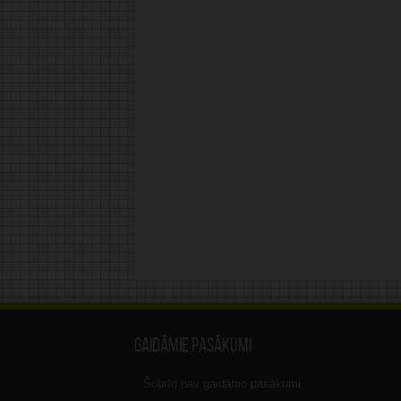
Gaidāmie pasākumi
Šobrīd nav gaidāmo pasākumi.