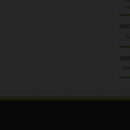
K
U
Rakst
Rak
arhī
Gaidā
Šob