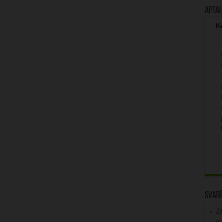
Apta
Kā
Svarī
Z