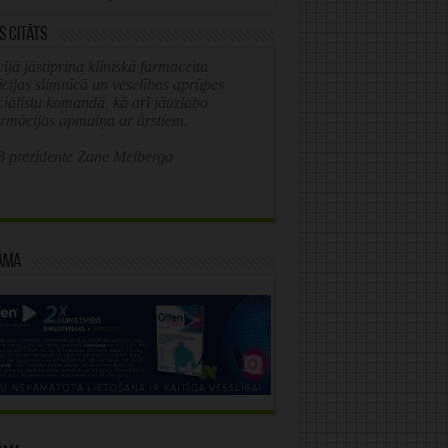
s citāts
ijā jāstiprina klīniskā farmaceita
īcijas slimnīcā un veselības aprūpes
ciālistu komandā, kā arī jāuzlabo
ormācijas apmaiņa ar ārstiem.
 prezidente Zane Melberga
āma