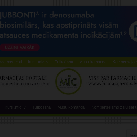
ācības testi
kursi.mic.lv
Tulkošana
Mūsu komanda
Kompensējamo
kursi.mic.lv
Tulkošana
Mūsu komanda
Kompensējamo zāļu sara