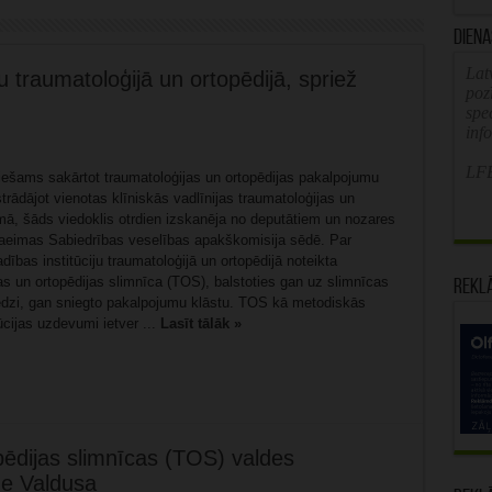
Diena
Latv
ju traumatoloģijā un ortopēdijā, spriež
poz
spe
inf
LFB
ciešams sakārtot traumatoloģijas un ortopēdijas pakalpojumu
trādājot vienotas klīniskās vadlīnijas traumatoloģijas un
omā, šāds viedoklis otrdien izskanēja no deputātiem un nozares
aeimas Sabiedrības veselības apakškomisija sēdē. Par
ības institūciju traumatoloģijā un ortopēdijā noteikta
s un ortopēdijas slimnīca (TOS), balstoties gan uz slimnīcas
Rekl
redzi, gan sniegto pakalpojumu klāstu. TOS kā metodiskās
ūcijas uzdevumi ietver ...
Lasīt tālāk »
pēdijas slimnīcas (TOS) valdes
īne Valdusa