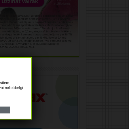
āma
istiem.
vai nelietderīgi