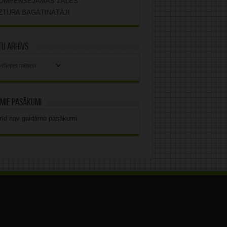
OMPENSĒJAMĀS ZĀLES
ZTURA BAGĀTINĀTĀJI
u arhīvs
stu
vs
mie pasākumi
rīd nav gaidāmo pasākumi.