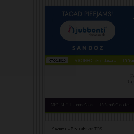
MIC-INFO Likumdošana
Tālākm
07/08/2026
MIC-INFO Likumdošana
Tālākmācības testi
Sākums
»
Birku ahrīvs: TOS