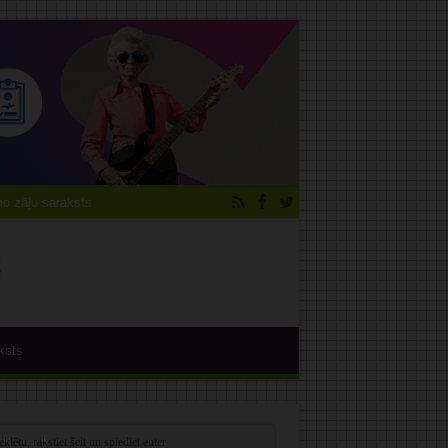
 zāļu saraksts
ksts