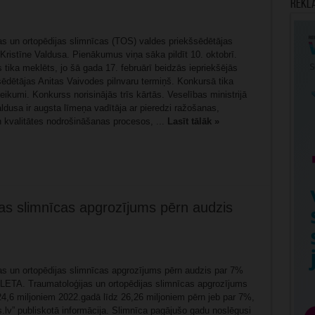
Rekl
as un ortopēdijas slimnīcas (TOS) valdes priekšsēdētājas
Kristīne Valdusa. Pienākumus viņa sāka pildīt 10. oktobrī.
 tika meklēts, jo šā gada 17. februārī beidzās iepriekšējās
sēdētājas Anitas Vaivodes pilnvaru termiņš. Konkursā tika
eteikumi. Konkurss norisinājās trīs kārtās. Veselības ministrijā
ldusa ir augsta līmeņa vadītāja ar pieredzi ražošanas,
 kvalitātes nodrošināšanas procesos, ...
Lasīt tālāk »
jas slimnīcas apgrozījums pērn audzis
as un ortopēdijas slimnīcas apgrozījums pērn audzis par 7%
, LETA. Traumatoloģijas un ortopēdijas slimnīcas apgrozījums
24,6 miljoniem 2022.gadā līdz 26,26 miljoniem pērn jeb par 7%,
s.lv” publiskotā informācija. Slimnīca pagājušo gadu noslēgusi