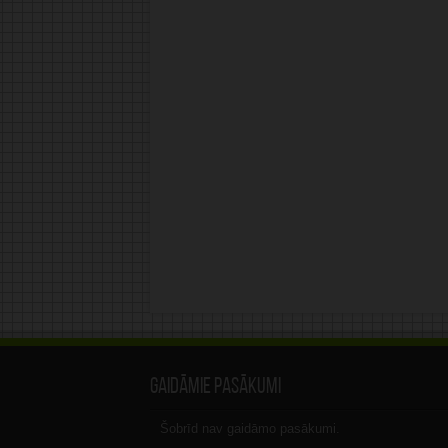
Gaidāmie pasākumi
Šobrīd nav gaidāmo pasākumi.