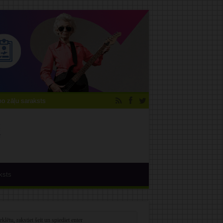
 zāļu saraksts
ksts