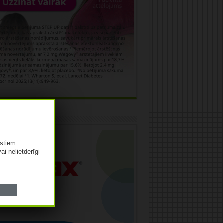
āma
istiem.
vai nelietderīgi