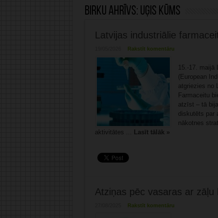
Birku ahrīvs:
Uģis Kūms
Latvijas industriālie farmace
19/05/2026
Rakstīt komentāru
15.-17. maijā 
(European Ind
atgriezies no
Farmaceitu bi
atzīst – tā bi
diskutēts par 
nākotnes strat
aktivitātes ...
Lasīt tālāk »
Atziņas pēc vasaras ar zāļu 
27/08/2025
Rakstīt komentāru