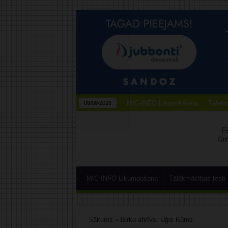
MIC-INFO Likumdošana
Tālākm
08/08/2026
MIC-INFO Likumdošana
Tālākmācības testi
Sākums
»
Birku ahrīvs: Uģis Kūms