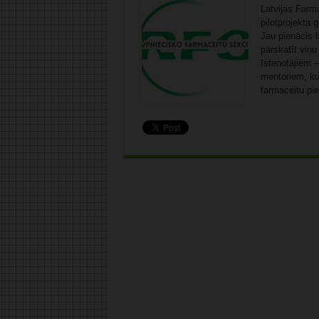
Latvijas Farma
pilotprojekta
Jau pienācis l
pārskatīt viņu
īstenotājiem –
mentoriem, kur
farmaceitu pie