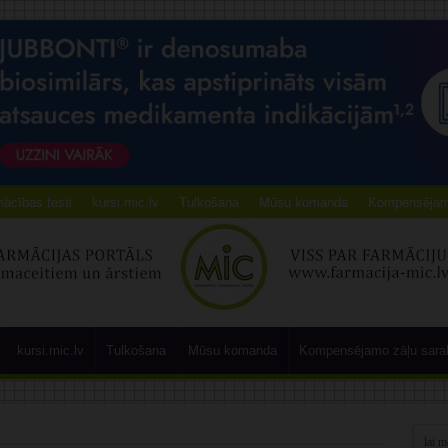
ācības testi
kursi.mic.lv
Tulkošana
Mūsu komanda
Kompensējamo
kursi.mic.lv
Tulkošana
Mūsu komanda
Kompensējamo zāļu sara