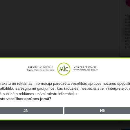
Rekl
ā rakstu un reklāmas informācija paredzēta veselības aprūpes nozares speciāl
atbildību sarežģījumu gadījumos, kas radušies,
nespeciālistiem
interpretējot 
ā publicēto reklāmas un/vai rakstu informāciju.
lists veselības aprūpes jomā?
Jā
Nē