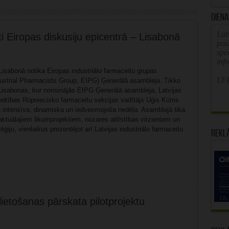
Diena
Latv
iti Eiropas diskusiju epicentrā – Lisabonā
poz
spe
inf
Lisabonā notika Eiropas industriālo farmaceitu grupas
LFB
ustrial Pharmacists Group, EIPG) Ģenerālā asambleja. Tikko
 Lisabonas, kur norisinājās EIPG Ģenerālā asambleja, Latvijas
edrības Rūpniecisko farmaceitu sekcijas vadītājs Uģis Kūms
ja intensīva, dinamiska un iedvesmojoša nedēļa. Asamblejā tika
aktuālajiem likumprojektiem, nozares attīstības virzieniem un
ēģiju, vienlaikus prezentējot arī Latvijas industriālo farmaceitu
Rekl
lietošanas pārskata pilotprojektu