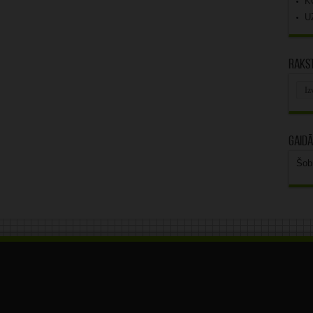
K
U
Rakst
Rak
arhī
Gaidā
Šob