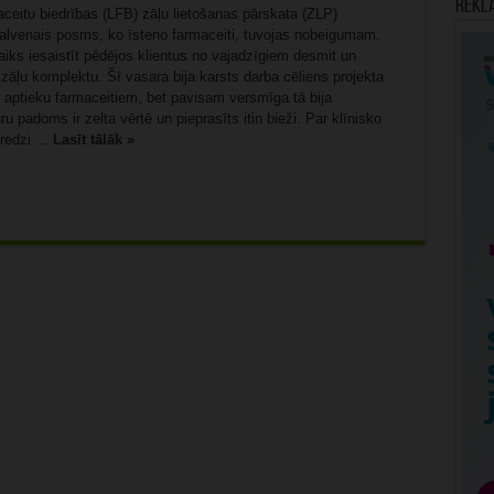
Rekl
ceitu biedrības (LFB) zāļu lietošanas pārskata (ZLP)
 galvenais posms, ko īsteno farmaceiti, tuvojas nobeigumam.
aiks iesaistīt pēdējos klientus no vajadzīgiem desmit un
 zāļu komplektu. Šī vasara bija karsts darba cēliens projekta
 aptieku farmaceitiem, bet pavisam versmīga tā bija
u padoms ir zelta vērtē un pieprasīts itin bieži. Par klīnisko
redzi ...
Lasīt tālāk »