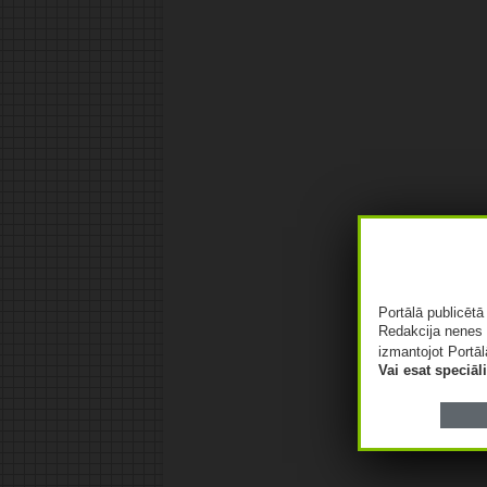
Portālā publicēt
Redakcija nenes 
izmantojot Portāl
Vai esat speciā