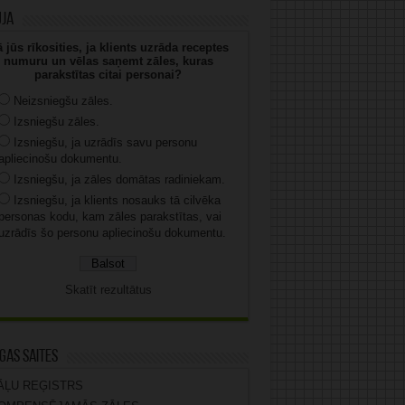
uja
 jūs rīkosities, ja klients uzrāda receptes
numuru un vēlas saņemt zāles, kuras
parakstītas citai personai?
Neizsniegšu zāles.
Izsniegšu zāles.
Izsniegšu, ja uzrādīs savu personu
apliecinošu dokumentu.
Izsniegšu, ja zāles domātas radiniekam.
Izsniegšu, ja klients nosauks tā cilvēka
personas kodu, kam zāles parakstītas, vai
uzrādīs šo personu apliecinošu dokumentu.
Skatīt rezultātus
gas saites
ĀĻU REĢISTRS