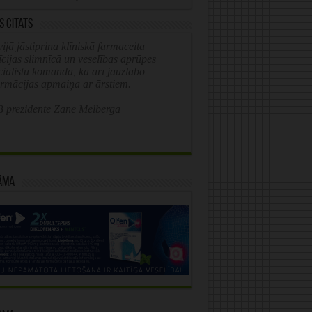
s citāts
ijā jāstiprina klīniskā farmaceita
īcijas slimnīcā un veselības aprūpes
ciālistu komandā, kā arī jāuzlabo
ormācijas apmaiņa ar ārstiem.
 prezidente Zane Melberga
āma