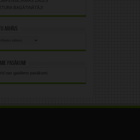
OMPENSĒJAMĀS ZĀLES
ZTURA BAGĀTINĀTĀJI
u arhīvs
stu
vs
mie pasākumi
rīd nav gaidāmo pasākumi.