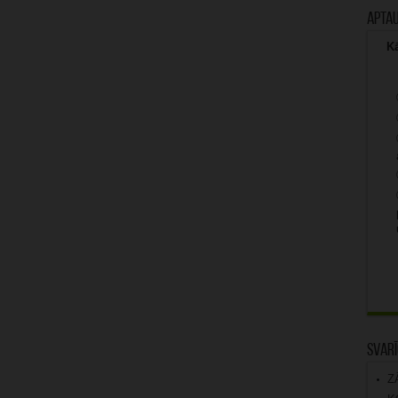
Apta
Kā
Svarī
Z