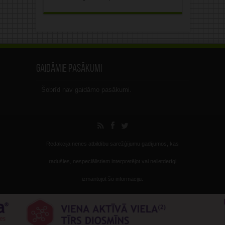
Gaidāmie pasākumi
Šobrīd nav gaidāmo pasākumi.
Redakcija nenes atbildību sarežģījumu gadījumos, kas
radušies, nespeciālistiem interpretējot vai nelietderīgi
izmantojot šo informāciju.