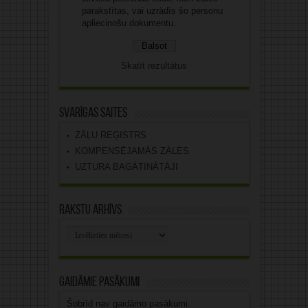
parakstītas, vai uzrādīs šo personu
apliecinošu dokumentu.
Skatīt rezultātus
Svarīgas saites
ZĀĻU REĢISTRS
KOMPENSĒJAMĀS ZĀLES
UZTURA BAGĀTINĀTĀJI
Rakstu arhīvs
Rakstu
arhīvs
Gaidāmie pasākumi
Šobrīd nav gaidāmo pasākumi.