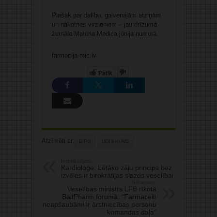
Plašāk par dalību, galvenajām atziņām
un nākotnes virzieniem – jau drīzumā
žurnāla Materia Medica jūnija numurā.
farmacija-mic.lv
Patīk
Atzīmēti ar:
EIPG
UĢIS KŪMS
Iepriekšējais:
Kardioloģe: Lētāko zāļu princips bez
izvēles ir birokrātijas slazds veselībai
Nākamais:
Veselības ministrs LFB rīkotā
BaltPharm forumā: “Farmaceiti
neapšaubāmi ir ārstniecības personu
komandas daļa”