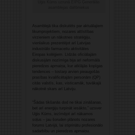
Uģis Kūms uzrunā EIPG Ģenerālās
asamblejas dalībniekus
Asamblejā tika diskutēts par aktuālajiem
likumprojektiem, nozares attīstības
virzieniem un nākotnes stratēģiju,
vienlaikus prezentējot arī Latvijas
industriālo farmaceitu aktivitātes
Eiropas kolēģiem. Līdzās oficiālajām
diskusijām nozīmīga bija arī neformālā
pieredzes apmaiņa, kur atklājās kopīgas
tendences – tostarp arvien pieaugošās
prasības kvalificētajām personām (QP)
citās valstīs, kas, visticamāk, tuvākajā
nākotnē skars arī Latviju.
“Šādas tikšanās dod ne tikai zināšanas,
bet arī enerģiju turpināt iesākto,” uzsver
Uģis Kūms, iezīmējot arī nākamos
soļus – jau šoruden plānots nozares
forums Latvijā, lai stiprinātu profesionālo
sadarbību un pieredzes apmaiņu.