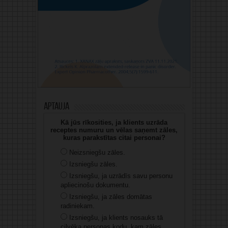
Aptauja
Kā jūs rīkosities, ja klients uzrāda
receptes numuru un vēlas saņemt zāles,
kuras parakstītas citai personai?
Neizsniegšu zāles.
Izsniegšu zāles.
Izsniegšu, ja uzrādīs savu personu
apliecinošu dokumentu.
Izsniegšu, ja zāles domātas
radiniekam.
Izsniegšu, ja klients nosauks tā
cilvēka personas kodu, kam zāles