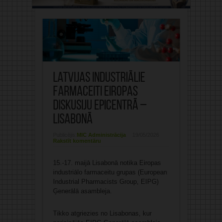
Latvijas industriālie
farmaceiti Eiropas
diskusiju epicentrā –
Lisabonā
Publicējis:
MIC Administrācija
19/05/2026
Rakstīt komentāru
15.-17. maijā Lisabonā notika Eiropas
industriālo farmaceitu grupas (European
Industrial Pharmacists Group, EIPG)
Ģenerālā asambleja.
Tikko atgriezies no Lisabonas, kur