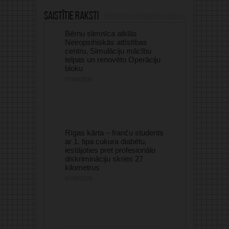
Saistītie raksti
Bērnu slimnīca atklās
Neiropsihiskās attīstības
centru, Simulāciju mācību
telpas un renovēto Operāciju
bloku
07/08/2026
Rīgas kārta – franču students
ar 1. tipa cukura diabētu,
iestājoties pret profesionālo
diskrimināciju skries 27
kilometrus
07/08/2026