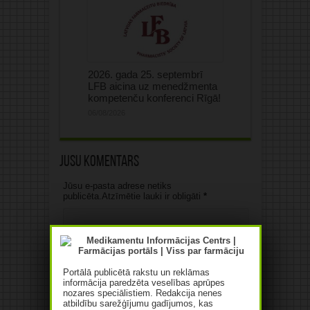
2026. gada 25. septembrī
LFB aicina uz menedžmenta
kompetenču konferenci Rīgā!
06/08/2026
Jūsu komentārs
Jūsu e-pasta adrese netiks
publicēta.Atzīmētie lauki ir obligāti
*
Portālā publicētā rakstu un reklāmas
informācija paredzēta veselības aprūpes
nozares speciālistiem. Redakcija nenes
atbildību sarežģījumu gadījumos, kas