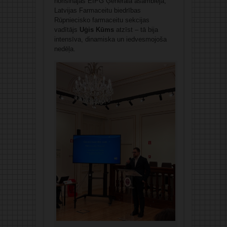
norisinājās EIPG Ģenerālā asambleja,
Latvijas Farmaceitu biedrības
Rūpniecisko farmaceitu sekcijas
vadītājs
Uģis Kūms
atzīst – tā bija
intensīva, dinamiska un iedvesmojoša
nedēļa.