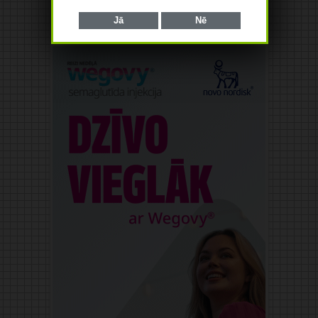
Jā
Nē
Reklāma