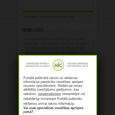
Dienas citāts
Latvijā jāstiprina klīniskā farmaceita
pozīcijas slimnīcā un veselības aprūpes
speciālistu komandā, kā arī jāuzlabo
informācijas apmaiņa ar ārstiem.
LFB prezidente Zane Melberga
Portālā publicētā rakstu un reklāmas
informācija paredzēta veselības aprūpes
nozares speciālistiem. Redakcija nenes
Reklāma
atbildību sarežģījumu gadījumos, kas
radušies,
nespeciālistiem
interpretējot vai
nelietderīgi izmantojot Portālā publicēto
reklāmas un/vai rakstu informāciju.
Vai esat speciālists veselības aprūpes
jomā?