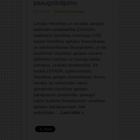
paaugstinājumu
09/12/2024
Rakstīt komentāru
Latvijas Veselības un sociālās aprūpes
darbinieku arodbiedrība (LVSADA)
neatbalsta Veselības ministrijas (VM)
vjauno Veselības aprūpes finansēšanas
un administrēšanas likumprojektu, jo tas
pasliktinās veselības aprūpes nozares
darbinieku tiesības uz taisnīgu darba
samaksu, uzskata arodbiedrībā. Kā
norāda LVSADA, spēkā esošais
Veselības aprūpes finansēšanas likums
nosaka: lai nodrošinātu valsts
apmaksātu veselības aprūpes
pakalpojumu pieejamību, pieaugot
valsts budžeta finansējumam veselības
aprūpes pakalpojumiem, tiek
nodrošināts ...
Lasīt tālāk »