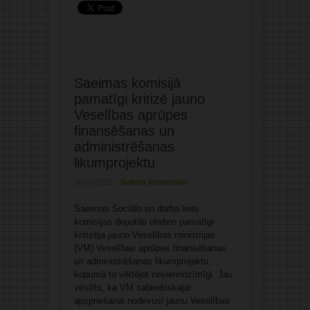
Saeimas komisijā
pamatīgi kritizē jauno
Veselības aprūpes
finansēšanas un
administrēšanas
likumprojektu
18/03/2025
Rakstīt komentāru
Saeimas Sociālo un darba lietu
komisijas deputāti otrdien pamatīgi
kritizēja jauno Veselības ministrijas
(VM) Veselības aprūpes finansēšanas
un administrēšanas likumprojektu,
kopumā to vērtējot neviennozīmīgi. Jau
vēstīts, ka VM sabiedriskajai
apspriešanai nodevusi jaunu Veselības