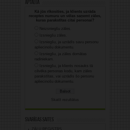
Aptauja
Kā jūs rīkosities, ja klients uzrāda
receptes numuru un vēlas saņemt zāles,
kuras parakstītas citai personai?
Neizsniegšu zāles.
Izsniegšu zāles.
Izsniegšu, ja uzrādīs savu personu
apliecinošu dokumentu.
Izsniegšu, ja zāles domātas
radiniekam.
Izsniegšu, ja klients nosauks tā
cilvēka personas kodu, kam zāles
parakstītas, vai uzrādīs šo personu
apliecinošu dokumentu.
Skatīt rezultātus
Svarīgas saites
ZĀĻU REĢISTRS