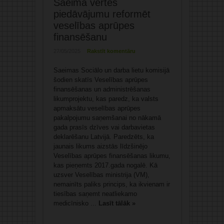
Saeimā vērtēs
piedāvājumu reformēt
veselības aprūpes
finansēšanu
27/05/2025
Rakstīt komentāru
Saeimas Sociālo un darba lietu komisijā
šodien skatīs Veselības aprūpes
finansēšanas un administrēšanas
likumprojektu, kas paredz, ka valsts
apmaksātu veselības aprūpes
pakalpojumu saņemšanai no nākamā
gada prasīs dzīves vai darbavietas
deklarēšanu Latvijā. Paredzēts, ka
jaunais likums aizstās līdzšinējo
Veselības aprūpes finansēšanas likumu,
kas pieņemts 2017.gada nogalē. Kā
uzsver Veselības ministrija (VM),
nemainīts paliks princips, ka ikvienam ir
tiesības saņemt neatliekamo
medicīnisko ...
Lasīt tālāk »