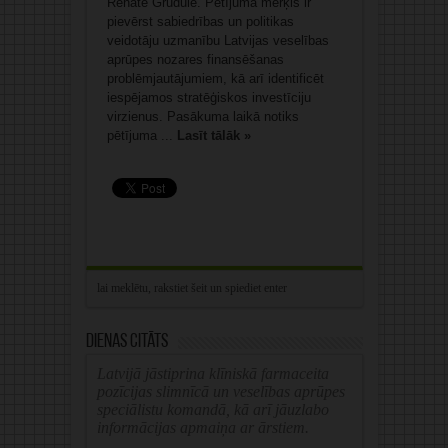
Renāte Grudule. Pētījuma mērķis ir
pievērst sabiedrības un politikas
veidotāju uzmanību Latvijas veselības
aprūpes nozares finansēšanas
problēmjautājumiem, kā arī identificēt
iespējamos stratēģiskos investīciju
virzienus. Pasākuma laikā notiks
pētījuma ...
Lasīt tālāk »
Dienas citāts
Latvijā jāstiprina klīniskā farmaceita
pozīcijas slimnīcā un veselības aprūpes
speciālistu komandā, kā arī jāuzlabo
informācijas apmaiņa ar ārstiem.