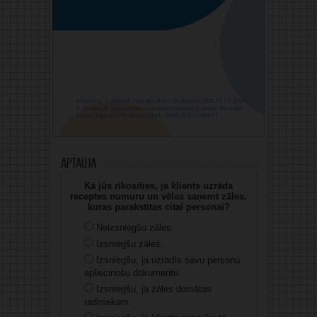
Aptauja
Kā jūs rīkosities, ja klients uzrāda
receptes numuru un vēlas saņemt zāles,
kuras parakstītas citai personai?
Neizsniegšu zāles.
Izsniegšu zāles.
Izsniegšu, ja uzrādīs savu personu
apliecinošu dokumentu.
Izsniegšu, ja zāles domātas
radiniekam.