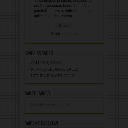
Izsniegšu, ja klients nosauks tā
cilvēka personas kodu, kam zāles
parakstītas, vai uzrādīs šo personu
apliecinošu dokumentu.
Skatīt rezultātus
Svarīgas saites
ZĀĻU REĢISTRS
KOMPENSĒJAMĀS ZĀLES
UZTURA BAGĀTINĀTĀJI
Rakstu arhīvs
Rakstu
arhīvs
Gaidāmie pasākumi