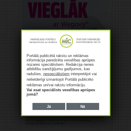
Portālā publicētā rakstu un reklāmas
informācija paredzēta veselības aprūpes
nozares speciālistiem. Redakcija nenes
atbildību sarežģījumu gadījumos, kas
radušies,
nespeciālistiem
interpretējot vai
nelietderīgi izmantojot Portālā publicēto
reklāmas un/vai rakstu informāciju.
Vai esat speciālists veselības aprūpes
jomā?
Jā
Nē